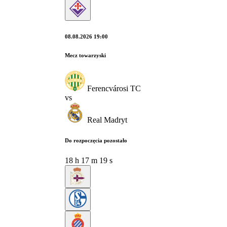
08.08.2026 19:00
Mecz towarzyski
Ferencvárosi TC
vs
Real Madryt
Do rozpoczęcia pozostało
18
h
17
m
18
s