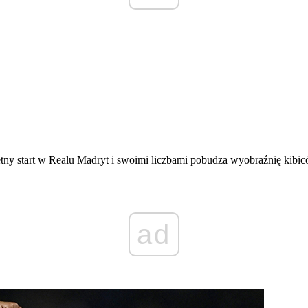
wietny start w Realu Madryt i swoimi liczbami pobudza wyobraźnię ki
ad