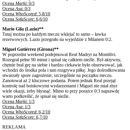
Ocena
Marki
: 0/3
Ocena
Asa
: 0/3
Ocena
WhoScored
: 5,8/10
Ocena
SofaScore
: 6,6/10
Mario Gila (Lazio)**
Tutaj można po każdym meczu wklejać to samo – ławka
rezerwowych. Lazio przegrało na wyjeździe z Milanem 0:2.
Miguel Gutiérrez (Girona)**
W poprzedni weekend podejmował Real Madryt na Montilivi.
Rozegrał pełne 90 minut i spisał się całkiem nieźle. Był aktywny,
chętnie brał grę na siebie i bardzo ciekawie było obserwować, jak
wchodzi do środka pola i tam rozgrywa piłkę. Jego dośrodkowania
stwarzały spore zagrożenie, szczególnie na początku meczu.
Zanotował aż 2 kluczowe podania. Potem jednak Real przejął
kontrolę nad boiskowymi wydarzeniami i Miguel nie miał zbyt
wiele okazji, żeby błysnąć. Mimo to przy porażce 0:3 naprawdę
warto podkreślić, że spisał się nieźle.
Ocena
Marki
: 1/3
Ocena
Asa
: 1/3
Ocena
WhoScored
: 6,2/10
Ocena
SofaScore
: 6,7/10
REKLAMA