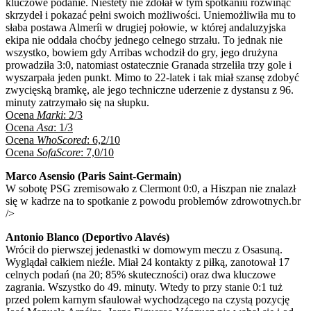
kluczowe podanie. Niestety nie zdołał w tym spotkaniu rozwinąć
skrzydeł i pokazać pełni swoich możliwości. Uniemożliwiła mu to
słaba postawa Almeríi w drugiej połowie, w której andaluzyjska
ekipa nie oddała choćby jednego celnego strzału. To jednak nie
wszystko, bowiem gdy Arribas wchodził do gry, jego drużyna
prowadziła 3:0, natomiast ostatecznie Granada strzeliła trzy gole i
wyszarpała jeden punkt. Mimo to 22-latek i tak miał szansę zdobyć
zwycięską bramkę, ale jego techniczne uderzenie z dystansu z 96.
minuty zatrzymało się na słupku.
Ocena
Marki
: 2/3
Ocena
Asa
: 1/3
Ocena
WhoScored
: 6,2/10
Ocena
SofaScore
: 7,0/10
Marco Asensio (Paris Saint-Germain)
W sobotę PSG zremisowało z Clermont 0:0, a Hiszpan nie znalazł
się w kadrze na to spotkanie z powodu problemów zdrowotnych.br
/>
Antonio Blanco (Deportivo Alavés)
Wrócił do pierwszej jedenastki w domowym meczu z Osasuną.
Wyglądał całkiem nieźle. Miał 24 kontakty z piłką, zanotował 17
celnych podań (na 20; 85% skuteczności) oraz dwa kluczowe
zagrania. Wszystko do 49. minuty. Wtedy to przy stanie 0:1 tuż
przed polem karnym sfaulował wychodzącego na czystą pozycję