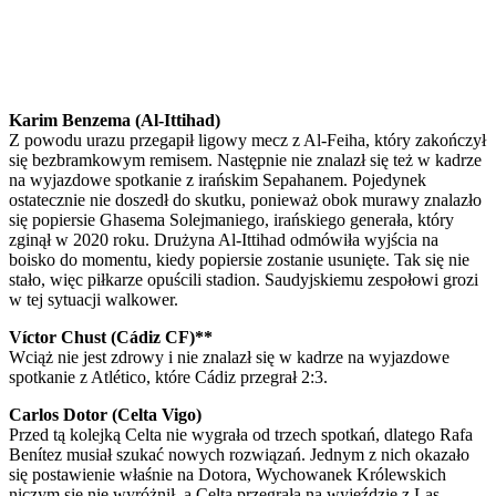
Karim Benzema (Al-Ittihad)
Z powodu urazu przegapił ligowy mecz z Al-Feiha, który zakończył
się bezbramkowym remisem. Następnie nie znalazł się też w kadrze
na wyjazdowe spotkanie z irańskim Sepahanem. Pojedynek
ostatecznie nie doszedł do skutku, ponieważ obok murawy znalazło
się popiersie Ghasema Solejmaniego, irańskiego generała, który
zginął w 2020 roku. Drużyna Al-Ittihad odmówiła wyjścia na
boisko do momentu, kiedy popiersie zostanie usunięte. Tak się nie
stało, więc piłkarze opuścili stadion. Saudyjskiemu zespołowi grozi
w tej sytuacji walkower.
Víctor Chust (Cádiz CF)**
Wciąż nie jest zdrowy i nie znalazł się w kadrze na wyjazdowe
spotkanie z Atlético, które Cádiz przegrał 2:3.
Carlos Dotor (Celta Vigo)
Przed tą kolejką Celta nie wygrała od trzech spotkań, dlatego Rafa
Benítez musiał szukać nowych rozwiązań. Jednym z nich okazało
się postawienie właśnie na Dotora, Wychowanek Królewskich
niczym się nie wyróżnił, a Celta przegrała na wyjeździe z Las