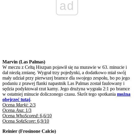
ad
Marvin (Las Palmas)
W meczu z Celtą Hiszpan pojawił się na murawie w 63. minucie i
dał niezłą zmianę. Wygrał trzy pojedynki, a dodatkowo miał swój
mały udział przy pierwszej bramce dla swojego zespołu, bo po jego
podaniu z prawej flanki napastnik Las Palmas został faulowany i
sędzia podyktował rzut karny. Jego drużyna wygrała 2:1 po bramce
w ostatniej minucie doliczonego czasu. Skrót tego spotkania
można
obejrzeć tutaj
.
Ocena
Marki
: 2/3
Ocena
Asa
: 1/3
Ocena
WhoScored
: 6,6/10
Ocena
SofaScore
: 6,9/10
Reinier (Frosinone Calcio)