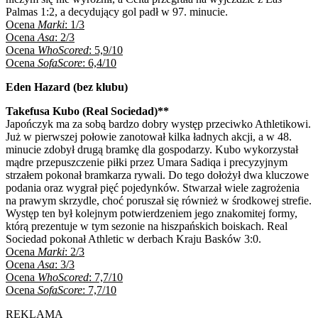
Palmas 1:2, a decydujący gol padł w 97. minucie.
Ocena
Marki
: 1/3
Ocena
Asa
: 2/3
Ocena
WhoScored
: 5,9/10
Ocena
SofaScore
: 6,4/10
Eden Hazard (bez klubu)
Takefusa Kubo (Real Sociedad)**
Japończyk ma za sobą bardzo dobry występ przeciwko Athletikowi.
Już w pierwszej połowie zanotował kilka ładnych akcji, a w 48.
minucie zdobył drugą bramkę dla gospodarzy. Kubo wykorzystał
mądre przepuszczenie piłki przez Umara Sadiqa i precyzyjnym
strzałem pokonał bramkarza rywali. Do tego dołożył dwa kluczowe
podania oraz wygrał pięć pojedynków. Stwarzał wiele zagrożenia
na prawym skrzydle, choć poruszał się również w środkowej strefie.
Występ ten był kolejnym potwierdzeniem jego znakomitej formy,
którą prezentuje w tym sezonie na hiszpańskich boiskach. Real
Sociedad pokonał Athletic w derbach Kraju Basków 3:0.
Ocena
Marki
: 2/3
Ocena
Asa
: 3/3
Ocena
WhoScored
: 7,7/10
Ocena
SofaScore
: 7,7/10
REKLAMA