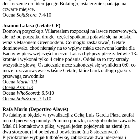
doskoczenie do liderującego Botafogo, ostatecznie spadając na
czwarte miejsce.
Ocena
SofaScore
: 7,4/10
Juanmi Latasa (Getafe CF)
Domową potyczkę z Villarrealem rozpoczął na ławce rezerwowych,
ale już od początku drugiej części spotkania pojawił się na boisku
wraz z Masonem Greenoodem. Co mogło zaskakiwać, Getafe
dominowało, choć niemały na to wpływ miała czerwona kartka dla
Baeny w pierwszej części meczu. Latasa był przy piłce zaledwie 13-
krotnie i wykonał tylko 4 celne podania. Oddał za to trzy strzały –
wszystkie głową. Ostatecznie mecz zakończył się wynikiem 0:0, co
może rozczarowywać właśnie Getafe, które bardzo długo grało z
przewagą zawodnika.
Ocena
Marki
: 1/3
Ocena
Asa
: 1/3
Ocena
WhoScored
: 6,5/10
Ocena
SofaScore
: 7,1/10
Rafa Marín (Deportivo Alavés)
Po fatalnym błędzie w rywalizacji z Celtą Luis García Plaza zaufał
mu od pierwszej minuty. Pomimo porażki, rozegrał solidne zawody.
Miał 61 kontaktów z piłką, wygrał jeden pojedynek na ziemi (na
dwa stoczone) i 4 pojedynki powietrzne (na 8 stoczonych).
Pięciokrotnie wybijał futbolówkę, zablokował dwa uderzenia i