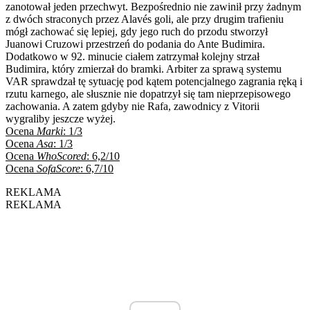
zanotował jeden przechwyt. Bezpośrednio nie zawinił przy żadnym
z dwóch straconych przez Alavés goli, ale przy drugim trafieniu
mógł zachować się lepiej, gdy jego ruch do przodu stworzył
Juanowi Cruzowi przestrzeń do podania do Ante Budimira.
Dodatkowo w 92. minucie ciałem zatrzymał kolejny strzał
Budimira, który zmierzał do bramki. Arbiter za sprawą systemu
VAR sprawdzał tę sytuację pod kątem potencjalnego zagrania ręką i
rzutu karnego, ale słusznie nie dopatrzył się tam nieprzepisowego
zachowania. A zatem gdyby nie Rafa, zawodnicy z Vitorii
wygraliby jeszcze wyżej.
Ocena
Marki
: 1/3
Ocena
Asa
: 1/3
Ocena
WhoScored
: 6,2/10
Ocena
SofaScore
: 6,7/10
REKLAMA
REKLAMA