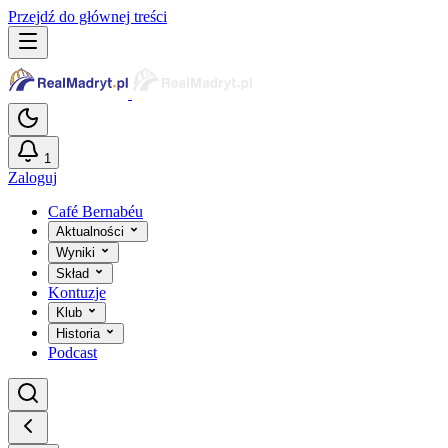
Przejdź do głównej treści
1
Zaloguj
Café Bernabéu
Aktualności
Wyniki
Skład
Kontuzje
Klub
Historia
Podcast