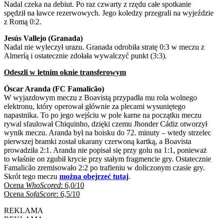
Nadal czeka na debiut. Po raz czwarty z rzędu całe spotkanie
spędził na ławce rezerwowych. Jego koledzy przegrali na wyjeździe
z Romą 0:2.
Jesús Vallejo (Granada)
Nadal nie wyleczył urazu. Granada odrobiła stratę 0:3 w meczu z
Almeríą i ostatecznie zdołała wywalczyć punkt (3:3).
Odeszli w letnim oknie transferowym
Óscar Aranda (FC Famalicão)
W wyjazdowym meczu z Boavistą przypadła mu rola wolnego
elektronu, który operował głównie za plecami wysuniętego
napastnika. To po jego wejściu w pole karne na początku meczu
rywal sfaulował Chiquinho, dzięki czemu Jhonder Cádiz otworzył
wynik meczu. Aranda był na boisku do 72. minuty – wtedy strzelec
pierwszej bramki został ukarany czerwoną kartką, a Boavista
prowadziła 2:1. Aranda nie popisał się przy golu na 1:1, ponieważ
to właśnie on zgubił krycie przy stałym fragmencie gry. Ostatecznie
Famalicão zremisowało 2:2 po trafieniu w doliczonym czasie gry.
Skrót tego meczu
można obejrzeć tutaj
.
Ocena
WhoScored
: 6,0/10
Ocena
SofaScore
: 6,5/10
REKLAMA