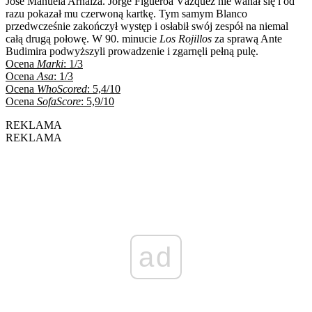
José Manuela Arnáiza. Jorge Figueroa Vázquez nie wahał się i od
razu pokazał mu czerwoną kartkę. Tym samym Blanco
przedwcześnie zakończył występ i osłabił swój zespół na niemal
całą drugą połowę. W 90. minucie
Los Rojillos
za sprawą Ante
Budimira podwyższyli prowadzenie i zgarnęli pełną pulę.
Ocena
Marki
: 1/3
Ocena
Asa
: 1/3
Ocena
WhoScored
: 5,4/10
Ocena
SofaScore
: 5,9/10
REKLAMA
REKLAMA
ad