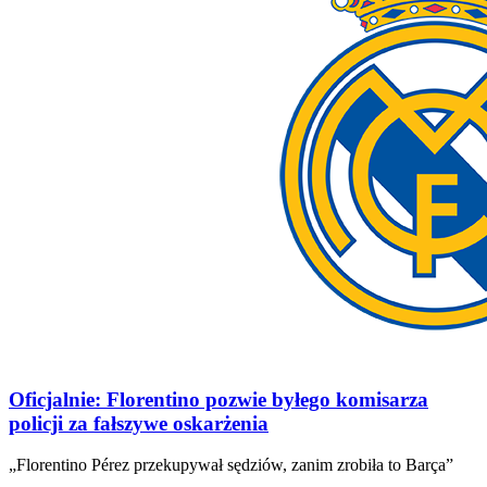
Oficjalnie: Florentino pozwie byłego komisarza
policji za fałszywe oskarżenia
„Florentino Pérez przekupywał sędziów, zanim zrobiła to Barça”