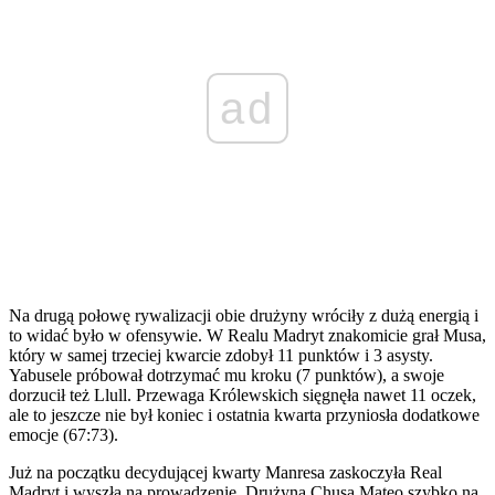
ad
Na drugą połowę rywalizacji obie drużyny wróciły z dużą energią i
to widać było w ofensywie. W Realu Madryt znakomicie grał Musa,
który w samej trzeciej kwarcie zdobył 11 punktów i 3 asysty.
Yabusele próbował dotrzymać mu kroku (7 punktów), a swoje
dorzucił też Llull. Przewaga Królewskich sięgnęła nawet 11 oczek,
ale to jeszcze nie był koniec i ostatnia kwarta przyniosła dodatkowe
emocje (67:73).
Już na początku decydującej kwarty Manresa zaskoczyła Real
Madryt i wyszła na prowadzenie. Drużyna Chusa Mateo szybko na