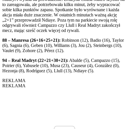
to zareagowała, ale potrzebowała kilku minut, żeby wypracować
sobie kilka punktów zapasu. Spotkanie było wyrównane i każda
akcja miała duże znaczenie. W ostatnich minutach ważną akcję
„2+1” przeprowadził Ndiaye. Poza tym na parkiecie swoją rolę
odgrywali również Campazzo czy Llull i Real Madryt zakończył
mecz, mając sześć oczek więcej od rywali.
88 – Manresa (26+16+25+21):
Robinson (12), Badio (16), Taylor
(6), Sagnia (6), Geben (10), Williams (3), Jou (2), Steinbergs (10),
Vaulet (9), Zohore (2), Pérez (12).
94 – Real Madryt (22+21+30+21):
Abalde (5), Campazzo (15),
Poirier (6), Yabusele (10), Musa (23), Causeur (4), González (0),
Hezonja (8), Rodríguez (5), Llull (13), Ndiaye (5).
REKLAMA
REKLAMA