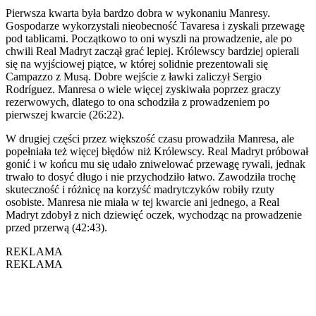
Pierwsza kwarta była bardzo dobra w wykonaniu Manresy.
Gospodarze wykorzystali nieobecność Tavaresa i zyskali przewagę
pod tablicami. Początkowo to oni wyszli na prowadzenie, ale po
chwili Real Madryt zaczął grać lepiej. Królewscy bardziej opierali
się na wyjściowej piątce, w której solidnie prezentowali się
Campazzo z Musą. Dobre wejście z ławki zaliczył Sergio
Rodríguez. Manresa o wiele więcej zyskiwała poprzez graczy
rezerwowych, dlatego to ona schodziła z prowadzeniem po
pierwszej kwarcie (26:22).
W drugiej części przez większość czasu prowadziła Manresa, ale
popełniała też więcej błędów niż Królewscy. Real Madryt próbował
gonić i w końcu mu się udało zniwelować przewagę rywali, jednak
trwało to dosyć długo i nie przychodziło łatwo. Zawodziła trochę
skuteczność i różnicę na korzyść madrytczyków robiły rzuty
osobiste. Manresa nie miała w tej kwarcie ani jednego, a Real
Madryt zdobył z nich dziewięć oczek, wychodząc na prowadzenie
przed przerwą (42:43).
REKLAMA
REKLAMA