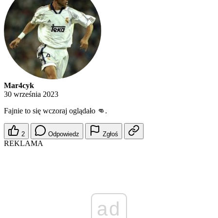
Mar4cyk
30 września 2023
Fajnie to się wczoraj oglądało 👊.
2
Odpowiedz
Zgłoś
REKLAMA
ad