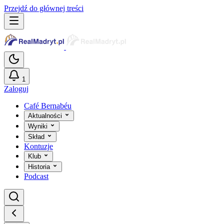
Przejdź do głównej treści
1
Zaloguj
Café Bernabéu
Aktualności
Wyniki
Skład
Kontuzje
Klub
Historia
Podcast