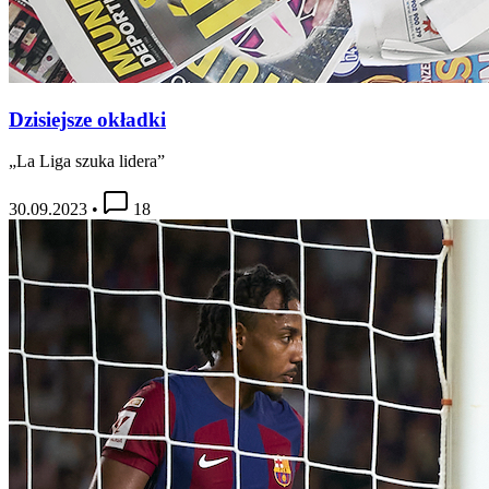
Dzisiejsze okładki
„La Liga szuka lidera”
30.09.2023
•
18