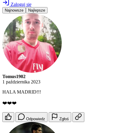
Zaloguj się
Najnowsze
Najlepsze
Tomus1902
1 października 2023
HALA MADRID!!!
❤️❤️❤️
Odpowiedz
Zgłoś