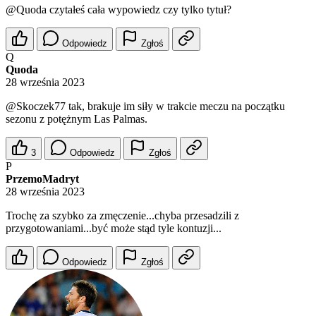
@Quoda
czytałeś cała wypowiedz czy tylko tytuł?
Odpowiedz
Zgłoś
Q
Quoda
28 września 2023
@Skoczek77
tak, brakuje im siły w trakcie meczu na początku
sezonu z potężnym Las Palmas.
3
Odpowiedz
Zgłoś
P
PrzemoMadryt
28 września 2023
Trochę za szybko za zmęczenie...chyba przesadzili z
przygotowaniami...być może stąd tyle kontuzji...
Odpowiedz
Zgłoś