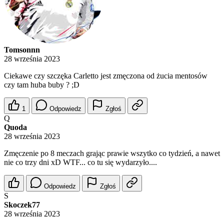
Tomsonnn
28 września 2023
Ciekawe czy szczęka Carletto jest zmęczona od żucia mentosów
czy tam huba buby ? ;D
1
Odpowiedz
Zgłoś
Q
Quoda
28 września 2023
Zmęczenie po 8 meczach grając prawie wszytko co tydzień, a nawet
nie co trzy dni xD WTF... co tu się wydarzyło....
Odpowiedz
Zgłoś
S
Skoczek77
28 września 2023