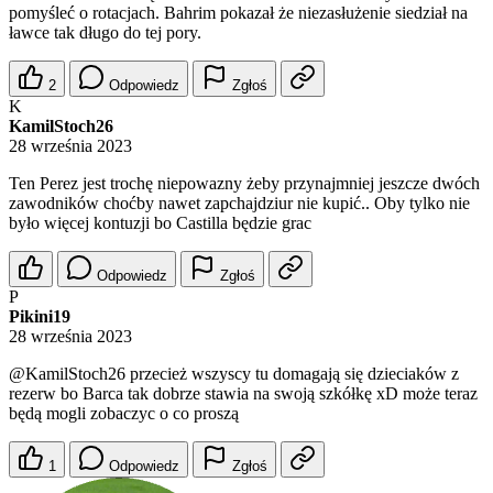
pomyśleć o rotacjach. Bahrim pokazał że niezasłużenie siedział na
ławce tak długo do tej pory.
2
Odpowiedz
Zgłoś
K
KamilStoch26
28 września 2023
Ten Perez jest trochę niepowazny żeby przynajmniej jeszcze dwóch
zawodników choćby nawet zapchajdziur nie kupić.. Oby tylko nie
było więcej kontuzji bo Castilla będzie grac
Odpowiedz
Zgłoś
P
Pikini19
28 września 2023
@KamilStoch26
przecież wszyscy tu domagają się dzieciaków z
rezerw bo Barca tak dobrze stawia na swoją szkółkę xD może teraz
będą mogli zobaczyc o co proszą
1
Odpowiedz
Zgłoś