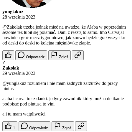
yunglakuz
28 września 2023
@Zakolak
trzeba jednak mieć na uwadze, że Alaba w poprzednim
sezonie też lubił się połamać. Dani z resztą to samo. Imo Carvajal
powinien grać mecz tygodniowo, jak znowu będzie grał wszystko
od deski do deski to kolejna mięśniówkę złapie.
Odpowiedz
Zgłoś
Z
Zakolak
29 września 2023
@yunglakuz
rozumiem i nie mam żadnych zarzutów do pracy
pintusa
alaba i carva to szklanki. jedyny zawodnik który można delikanie
podpisać pod pintusa to vini
a i tu mam wątpliwości
1
Odpowiedz
Zgłoś