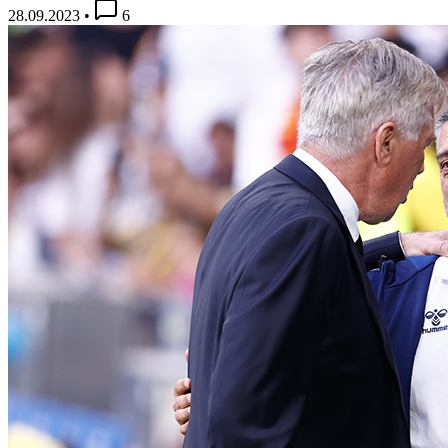
28.09.2023
•
6