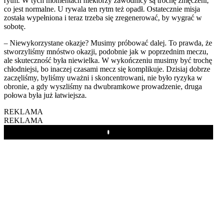
rytm. W tych momentach niektórzy zawodnicy są trochę zmęczeni,
co jest normalne. U rywala ten rytm też opadł. Ostatecznie misja
została wypełniona i teraz trzeba się zregenerować, by wygrać w
sobotę.
– Niewykorzystane okazje? Musimy próbować dalej. To prawda, że
stworzyliśmy mnóstwo okazji, podobnie jak w poprzednim meczu,
ale skuteczność była niewielka. W wykończeniu musimy być trochę
chłodniejsi, bo inaczej czasami mecz się komplikuje. Dzisiaj dobrze
zaczęliśmy, byliśmy uważni i skoncentrowani, nie było ryzyka w
obronie, a gdy wyszliśmy na dwubramkowe prowadzenie, druga
połowa była już łatwiejsza.
REKLAMA
REKLAMA
Play