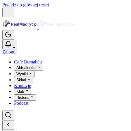
Przejdź do głównej treści
1
Zaloguj
Café Bernabéu
Aktualności
Wyniki
Skład
Kontuzje
Klub
Historia
Podcast