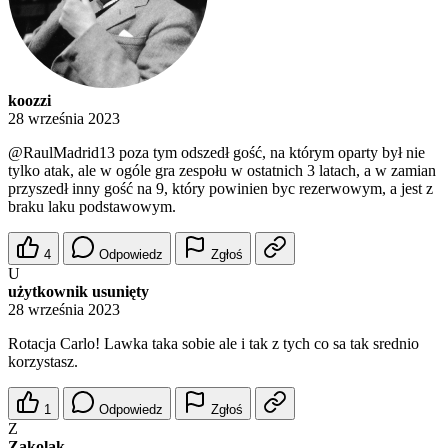
koozzi
28 września 2023
@RaulMadrid13
poza tym odszedł gość, na którym oparty był nie
tylko atak, ale w ogóle gra zespołu w ostatnich 3 latach, a w zamian
przyszedł inny gość na 9, który powinien byc rezerwowym, a jest z
braku laku podstawowym.
4
Odpowiedz
Zgłoś
U
użytkownik usunięty
28 września 2023
Rotacja Carlo! Lawka taka sobie ale i tak z tych co sa tak srednio
korzystasz.
1
Odpowiedz
Zgłoś
Z
Zakolak