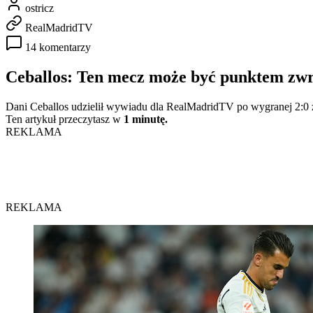
ostricz
RealMadridTV
14 komentarzy
Ceballos: Ten mecz może być punktem zw
Dani Ceballos udzielił wywiadu dla RealMadridTV po wygranej 2:0
Ten artykuł przeczytasz w
1 minutę.
REKLAMA
REKLAMA