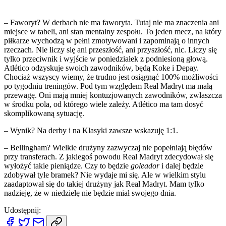
– Faworyt? W derbach nie ma faworyta. Tutaj nie ma znaczenia ani
miejsce w tabeli, ani stan mentalny zespołu. To jeden mecz, na który
piłkarze wychodzą w pełni zmotywowani i zapominają o innych
rzeczach. Nie liczy się ani przeszłość, ani przyszłość, nic. Liczy się
tylko przeciwnik i wyjście w poniedziałek z podniesioną głową.
Atlético odzyskuje swoich zawodników, będą Koke i Depay.
Chociaż wszyscy wiemy, że trudno jest osiągnąć 100% możliwości
po tygodniu treningów. Pod tym względem Real Madryt ma małą
przewagę. Oni mają mniej kontuzjowanych zawodników, zwłaszcza
w środku pola, od którego wiele zależy. Atlético ma tam dosyć
skomplikowaną sytuację.
– Wynik? Na derby i na Klasyki zawsze wskazuję 1:1.
– Bellingham? Wielkie drużyny zazwyczaj nie popełniają błędów
przy transferach. Z jakiegoś powodu Real Madryt zdecydował się
wyłożyć takie pieniądze. Czy to będzie
goleador
i dalej będzie
zdobywał tyle bramek? Nie wydaje mi się. Ale w wielkim stylu
zaadaptował się do takiej drużyny jak Real Madryt. Mam tylko
nadzieję, że w niedzielę nie będzie miał swojego dnia.
Udostępnij: