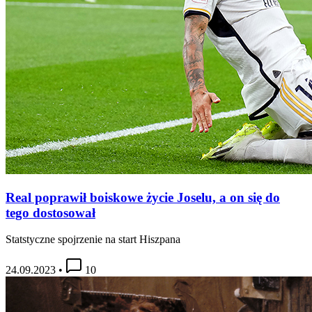
Real poprawił boiskowe życie Joselu, a on się do
tego dostosował
Statstyczne spojrzenie na start Hiszpana
24.09.2023
•
10