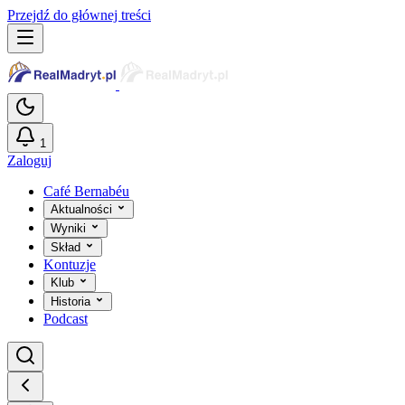
Przejdź do głównej treści
1
Zaloguj
Café Bernabéu
Aktualności
Wyniki
Skład
Kontuzje
Klub
Historia
Podcast