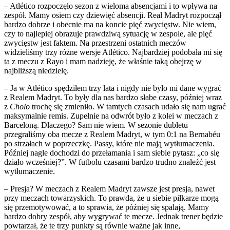
– Atlético rozpoczęło sezon z wieloma absencjami i to wpływa na
zespół. Mamy osiem czy dziewięć absencji. Real Madryt rozpoczął
bardzo dobrze i obecnie ma na koncie pięć zwycięstw. Nie wiem,
czy to najlepiej obrazuje prawdziwą sytuację w zespole, ale pięć
zwycięstw jest faktem. Na przestrzeni ostatnich meczów
widzieliśmy trzy różne wersje Atlético. Najbardziej podobała mi się
ta z meczu z Rayo i mam nadzieję, że właśnie taką obejrzę w
najbliższą niedzielę.
– Ja w Atlético spędziłem trzy lata i nigdy nie było mi dane wygrać
z Realem Madryt. To były dla nas bardzo słabe czasy, później wraz
z
Cholo
trochę się zmieniło. W tamtych czasach udało się nam ugrać
maksymalnie remis. Zupełnie na odwrót było z kolei w meczach z
Barceloną. Dlaczego? Sam nie wiem. W sezonie dubletu
przegraliśmy oba mecze z Realem Madryt, w tym 0:1 na Bernabéu
po strzałach w poprzeczkę. Passy, które nie mają wytłumaczenia.
Później nagle dochodzi do przełamania i sam siebie pytasz: „co się
działo wcześniej?”. W futbolu czasami bardzo trudno znaleźć jest
wytłumaczenie.
– Presja? W meczach z Realem Madryt zawsze jest presja, nawet
przy meczach towarzyskich. To prawda, że u siebie piłkarze mogą
się przemotywować, a to sprawia, że później się spalają. Mamy
bardzo dobry zespół, aby wygrywać te mecze. Jednak trener będzie
powtarzał, że te trzy punkty są równie ważne jak inne,