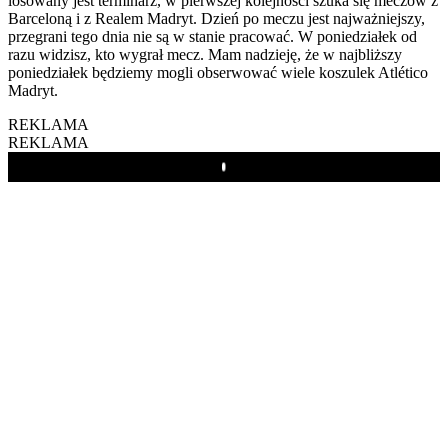
losowany jest terminarz, w pierwszej kolejności szuka się meczów z
Barceloną i z Realem Madryt. Dzień po meczu jest najważniejszy,
przegrani tego dnia nie są w stanie pracować. W poniedziałek od
razu widzisz, kto wygrał mecz. Mam nadzieję, że w najbliższy
poniedziałek będziemy mogli obserwować wiele koszulek Atlético
Madryt.
REKLAMA
REKLAMA
Play