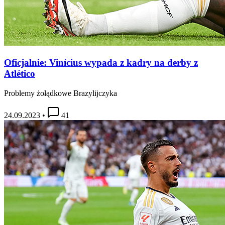
Oficjalnie: Vinícius wypada z kadry na derby z
Atlético
Problemy żołądkowe Brazylijczyka
24.09.2023
•
41