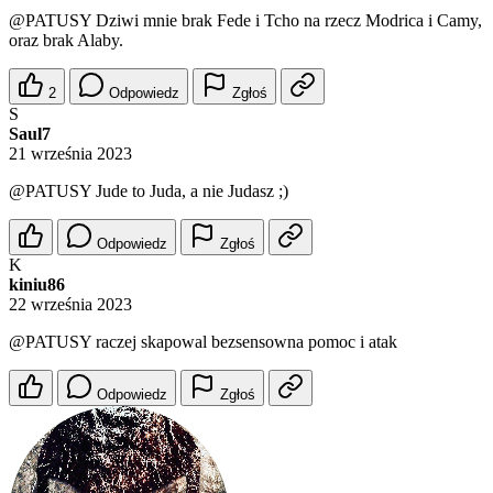
@PATUSY
Dziwi mnie brak Fede i Tcho na rzecz Modrica i Camy,
oraz brak Alaby.
2
Odpowiedz
Zgłoś
S
Saul7
21 września 2023
@PATUSY
Jude to Juda, a nie Judasz ;)
Odpowiedz
Zgłoś
K
kiniu86
22 września 2023
@PATUSY
raczej skapowal bezsensowna pomoc i atak
Odpowiedz
Zgłoś