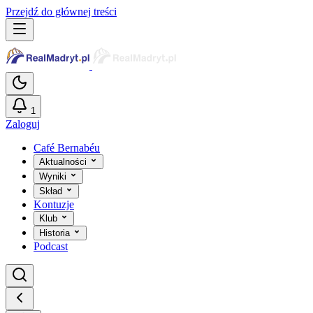
Przejdź do głównej treści
1
Zaloguj
Café Bernabéu
Aktualności
Wyniki
Skład
Kontuzje
Klub
Historia
Podcast