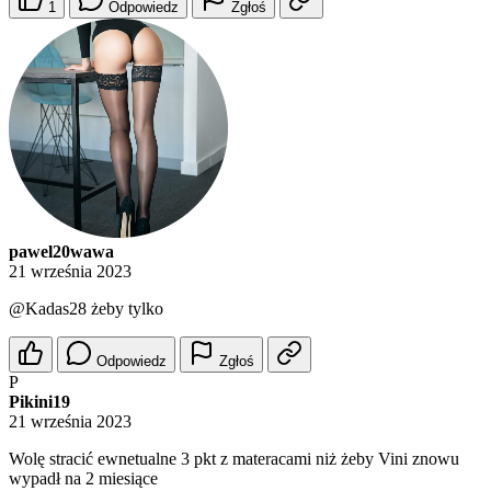
1
Odpowiedz
Zgłoś
pawel20wawa
21 września 2023
@Kadas28
żeby tylko
Odpowiedz
Zgłoś
P
Pikini19
21 września 2023
Wolę stracić ewnetualne 3 pkt z materacami niż żeby Vini znowu
wypadł na 2 miesiące