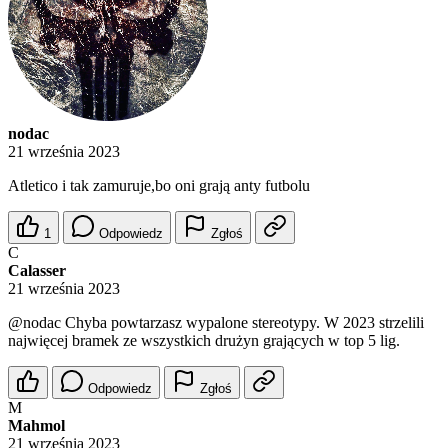
nodac
21 września 2023
Atletico i tak zamuruje,bo oni grają anty futbolu
1
Odpowiedz
Zgłoś
C
Calasser
21 września 2023
@nodac
Chyba powtarzasz wypalone stereotypy. W 2023 strzelili
najwięcej bramek ze wszystkich drużyn grających w top 5 lig.
Odpowiedz
Zgłoś
M
Mahmol
21 września 2023