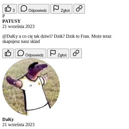
3
Odpowiedz
Zgłoś
P
PATUSY
21 września 2023
@DaKy
a co cię tak dziwi? Dzik? Dzik to Fran. Może teraz
skapujesz nasz sklad
Odpowiedz
Zgłoś
DaKy
21 września 2023