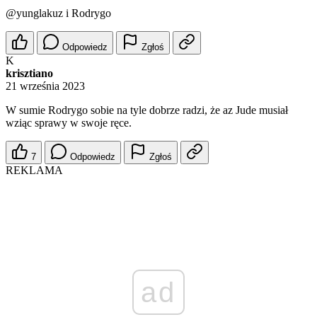
@yunglakuz
i Rodrygo
Odpowiedz
Zgłoś
K
krisztiano
21 września 2023
W sumie Rodrygo sobie na tyle dobrze radzi, że az Jude musiał
wziąc sprawy w swoje ręce.
7
Odpowiedz
Zgłoś
REKLAMA
ad