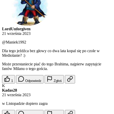
LordUnforgiven
21 września 2023
@Maniek1992
Dla tego jeźdźca bez głowy co dwa lata kopal się po czole w
Mediolanie? :)
Może przestaniecie piać do tego Brahima, najpierw zapytajcie
fanów Milanu o tego gościa.
1
Odpowiedz
Zgłoś
K
Kadas28
21 września 2023
w Listopadzie dopiero zagra