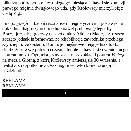
piłkarzu, który pod koniec ubiegłego miesiąca nabawił się kontuzji
prawego mięśnia dwugłowego uda, gdy Królewscy mierzyli się z
Celtą Vigo.
Tuż po przejściu badań rezonansem magnetycznym i postawieniu
dokładnej diagnozy nikt nie brał nawet pod uwagę tego, by
Brazylijczyk był gotowy na spotkanie z Atlético Madryt. Z czasem
zaczęto jednak informować, że rehabilitacja zawodnika przebiega
szybciej niż zakładano. Kontuzje mięśniowe mają jednak to do
siebie, że zawsze potrzeba czasu, aby nie nabawić się ewentualnego
nawrotu urazu. Optymistyczny scenariusz zakładał powrót
Viniego
na mecz z Giorną, z którą Królewscy zmierzą się 30 września, a
realistyczny spotkanie z Osasuną, przeciwko której zagrają 7
października.
REKLAMA
REKLAMA
Play