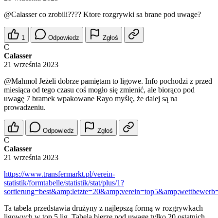
@Calasser
co zrobili???? Ktore rozgrywki sa brane pod uwage?
1
Odpowiedz
Zgłoś
C
Calasser
21 września 2023
@Mahmol
Jeżeli dobrze pamiętam to ligowe. Info pochodzi z przed
miesiąca od tego czasu coś mogło się zmienić, ale biorąco pod
uwagę 7 bramek wpakowane Rayo myślę, że dalej są na
prowadzeniu.
Odpowiedz
Zgłoś
C
Calasser
21 września 2023
https://www.transfermarkt.pl/verein-
statistik/formtabelle/statistik/stat/plus/1?
sortierung=best&amp;letzte=20&amp;verein=top5&amp;wettbewerb=
Ta tabela przedstawia drużyny z najlepszą formą w rozgrywkach
ligowych w top 5 lig. Tabela bierze pod uwagę tylko 20 ostatnich