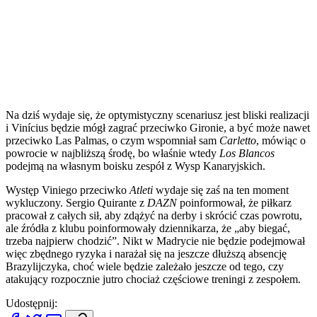
Na dziś wydaje się, że optymistyczny scenariusz jest bliski realizacji
i Vinícius będzie mógł zagrać przeciwko Gironie, a być może nawet
przeciwko Las Palmas, o czym wspomniał sam
Carletto
, mówiąc o
powrocie w najbliższą środę, bo właśnie wtedy
Los Blancos
podejmą na własnym boisku zespół z Wysp Kanaryjskich.
Występ Viniego przeciwko
Atleti
wydaje się zaś na ten moment
wykluczony. Sergio Quirante z
DAZN
poinformował, że piłkarz
pracował z całych sił, aby zdążyć na derby i skrócić czas powrotu,
ale źródła z klubu poinformowały dziennikarza, że „aby biegać,
trzeba najpierw chodzić”. Nikt w Madrycie nie będzie podejmował
więc zbędnego ryzyka i narażał się na jeszcze dłuższą absencję
Brazylijczyka, choć wiele będzie zależało jeszcze od tego, czy
atakujący rozpocznie jutro chociaż częściowe treningi z zespołem.
Udostępnij: