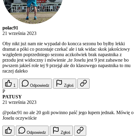
polac91
21 września 2023
Oby nikt już nam nie wypadał do koncca sezonu bo byłby lekki
dramat a póki co pozostaje czekać ale i tak widac skok jakościowy
względem poprzedniego sezonu aczkolwiek brak napastnika z
przodu jest widoczny i mówienie ,że Joselu jest 9 jest zabawne bo
pwszem jakieś role tej 9 przejął ale do klasowego napastnika to mu
raczej daleko
1
Odpowiedz
Zgłoś
P
PATUSY
21 września 2023
@polac91
no ale 20 goli powinno paść jego łupem jednak. Mówię o
Joselu oczywiście
Odpowiedz
Zgłoś