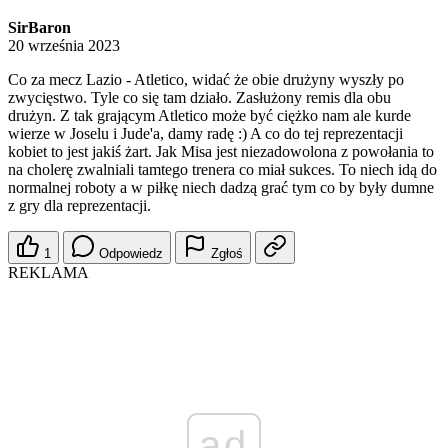
SirBaron
20 września 2023
Co za mecz Lazio - Atletico, widać że obie drużyny wyszły po
zwycięstwo. Tyle co się tam działo. Zasłużony remis dla obu
drużyn. Z tak grającym Atletico może być ciężko nam ale kurde
wierze w Joselu i Jude'a, damy radę :) A co do tej reprezentacji
kobiet to jest jakiś żart. Jak Misa jest niezadowolona z powołania to
na cholerę zwalniali tamtego trenera co miał sukces. To niech idą do
normalnej roboty a w piłkę niech dadzą grać tym co by były dumne
z gry dla reprezentacji.
1
Odpowiedz
Zgłoś
REKLAMA
ad