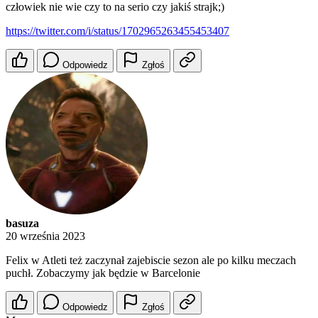
człowiek nie wie czy to na serio czy jakiś strajk;)
https://twitter.com/i/status/1702965263455453407
Odpowiedz
Zgłoś
basuza
20 września 2023
Felix w Atleti też zaczynał zajebiscie sezon ale po kilku meczach
puchł. Zobaczymy jak będzie w Barcelonie
Odpowiedz
Zgłoś