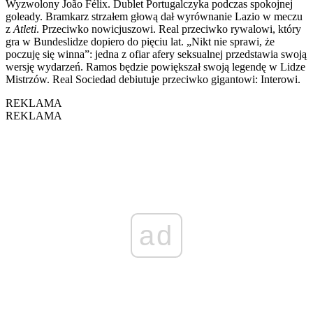
Wyzwolony João Félix. Dublet Portugalczyka podczas spokojnej
goleady. Bramkarz strzałem głową dał wyrównanie Lazio w meczu
z
Atleti
. Przeciwko nowicjuszowi. Real przeciwko rywalowi, który
gra w Bundeslidze dopiero do pięciu lat. „Nikt nie sprawi, że
poczuję się winna”: jedna z ofiar afery seksualnej przedstawia swoją
wersję wydarzeń. Ramos będzie powiększał swoją legendę w Lidze
Mistrzów. Real Sociedad debiutuje przeciwko gigantowi: Interowi.
REKLAMA
REKLAMA
ad