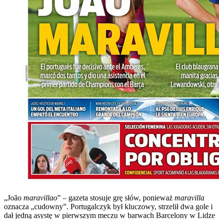
„João
maravillao
” – gazeta stosuje grę słów, ponieważ
maravilla
oznacza „cudowny”. Portugalczyk był kluczowy, strzelił dwa gole i
dał jedną asystę w pierwszym meczu w barwach Barcelony w Lidze