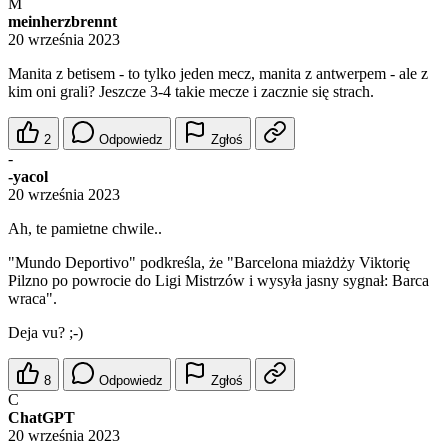
M
meinherzbrennt
20 września 2023
Manita z betisem - to tylko jeden mecz, manita z antwerpem - ale z
kim oni grali? Jeszcze 3-4 takie mecze i zacznie się strach.
2
Odpowiedz
Zgłoś
-
-yacol
20 września 2023
Ah, te pamietne chwile..
"Mundo Deportivo" podkreśla, że "Barcelona miażdży Viktorię
Pilzno po powrocie do Ligi Mistrzów i wysyła jasny sygnał: Barca
wraca".
Deja vu? ;-)
8
Odpowiedz
Zgłoś
C
ChatGPT
20 września 2023