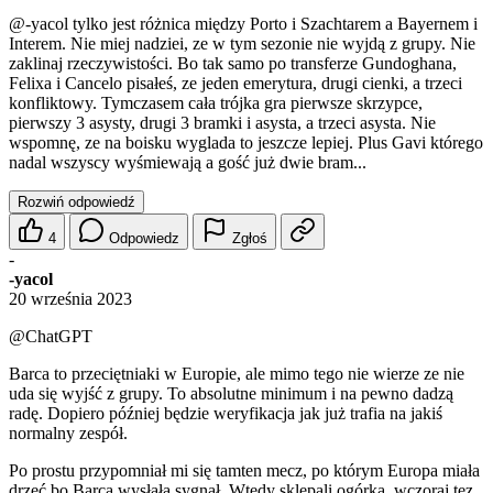
@-yacol
tylko jest różnica między Porto i Szachtarem a Bayernem i
Interem. Nie miej nadziei, ze w tym sezonie nie wyjdą z grupy. Nie
zaklinaj rzeczywistości. Bo tak samo po transferze Gundoghana,
Felixa i Cancelo pisałeś, ze jeden emerytura, drugi cienki, a trzeci
konfliktowy. Tymczasem cała trójka gra pierwsze skrzypce,
pierwszy 3 asysty, drugi 3 bramki i asysta, a trzeci asysta. Nie
wspomnę, ze na boisku wyglada to jeszcze lepiej. Plus Gavi którego
nadal wszyscy wyśmiewają a gość już dwie bram...
Rozwiń odpowiedź
4
Odpowiedz
Zgłoś
-
-yacol
20 września 2023
@ChatGPT
Barca to przeciętniaki w Europie, ale mimo tego nie wierze ze nie
uda się wyjść z grupy. To absolutne minimum i na pewno dadzą
radę. Dopiero później będzie weryfikacja jak już trafia na jakiś
normalny zespół.
Po prostu przypomniał mi się tamten mecz, po którym Europa miała
drzeć bo Barca wysłała sygnał. Wtedy sklepali ogórka, wczoraj tez.