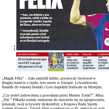
„Magik Félix” – João ustrzelił dublet, asystował i brylował w
drugiej
manicie
z rzędu, tym razem w Europie. Lewandowski,
Bataille do własnej bramki i Gavi dopełnili festiwalu na Montjuïc.
„Czy jesteś zadowolona z powołania przez Montse Tomé?”. Misa:
„Nie.” Piłkarki zostały zmuszone do stawienia się na zgrupowaniu,
pokazały swój oczywisty dyskomfort, a Krajowa Rada Sportu
podjęła działania. Triumf
Atleti
wymknął się w 95. minucie po golu