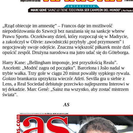
„Rząd obiecuje im amnestię” – Francos daje im możliwość
niepodróżowania do Szwecji bez narażania się na sankcje wbrew
Prawu Sportu. Oczekiwany dzień, który rozpoczął się w Madrycie,
a zakończył w Olivie: zawodniczki przybyły „pod przymusem” i
negocjowały swoje odejście. Znaczna większość piłkarek może dziś
opuścić zespół. Drużyna narodowa ma jutro udać się do Göteborga.
Harry Kane: „Bellingham imponuje, jest przyszłością Realu”.
Ancelotti: „Modrić zagra od początku”. Barcelona i João nadal w
trybie wałka. Trzy gole w ciągu 20 minut powaliły sypkiego rywala.
Golazo
bramkarza uprzykrza wieczór
Atleti
. Sevilla gra u siebie z
Lens, a Real Sociedad debiutuje przeciwko najlepszemu Interowi w
tej dekadzie. Marc Gené: „Sainz ma wszystko, aby zostać mistrzem
świata”.
AS