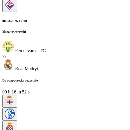
08.08.2026 19:00
Mecz towarzyski
Ferencvárosi TC
vs
Real Madryt
Do rozpoczęcia pozostało
09
h
16
m
51
s