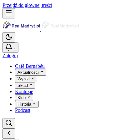
Przejdź do głównej treści
1
Zaloguj
Café Bernabéu
Aktualności
Wyniki
Skład
Kontuzje
Klub
Historia
Podcast