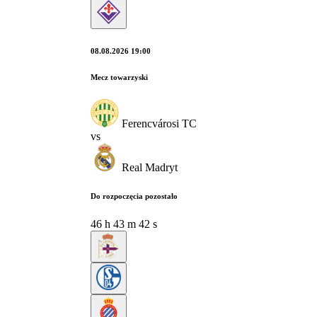
08.08.2026 19:00
Mecz towarzyski
Ferencvárosi TC
vs
Real Madryt
Do rozpoczęcia pozostało
46
h
43
m
41
s