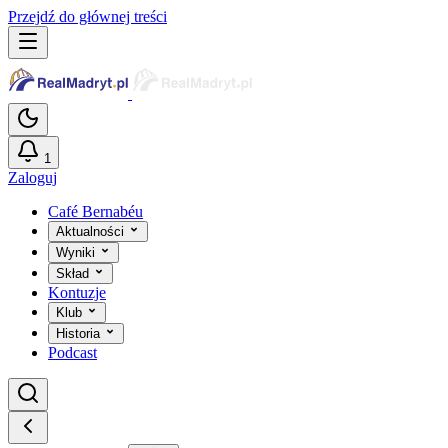
Przejdź do głównej treści
1
Zaloguj
Café Bernabéu
Aktualności
Wyniki
Skład
Kontuzje
Klub
Historia
Podcast