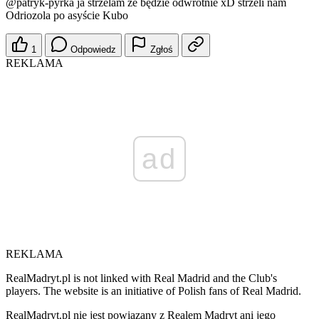
@patryk-pyrka
ja strzelam ze będzie odwrotnie xD strzeli nam
Odriozola po asyście Kubo
1
Odpowiedz
Zgłoś
REKLAMA
ad
REKLAMA
RealMadryt.pl is not linked with Real Madrid and the Club's
players. The website is an initiative of Polish fans of Real Madrid.
RealMadryt.pl nie jest powiązany z Realem Madryt ani jego