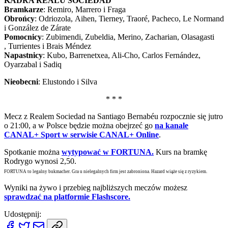
KADRA REALU SOCIEDAD
Bramkarze
: Remiro, Marrero i Fraga
Obrońcy
: Odriozola, Aihen, Tierney, Traoré​​​​​​​, Pacheco, Le Normand
i González de Zárate
Pomocnicy
: Zubimendi, Zubeldia, Merino, Zacharian​​​​​​​, Olasagasti​​​​​​​
, Turrientes i Brais Méndez​​​​​​​
Napastnicy
: Kubo, Barrenetxea, Ali-Cho, Carlos Fernández,
Oyarzabal i Sadiq
Nieobecni
: Elustondo i Silva
* * *
Mecz z Realem Sociedad na Santiago Bernabéu rozpocznie się jutro
o 21:00, a w Polsce będzie można obejrzeć go
na kanale
CANAL+ Sport w serwisie CANAL+ Online
.
Spotkanie można
wytypować w FORTUNA.
Kurs na bramkę
Rodrygo wynosi 2,50.
FORTUNA to legalny bukmacher. Gra u nielegalnych firm jest zabroniona. Hazard wiąże się z ryzykiem.
Wyniki na żywo i przebieg najbliższych meczów możesz
sprawdzać na platformie Flashscore.
Udostępnij: