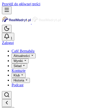
Przejdź do głównej treści
1
Zaloguj
Café Bernabéu
Aktualności
Wyniki
Skład
Kontuzje
Klub
Historia
Podcast