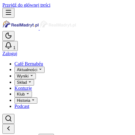
Przejdź do głównej treści
1
Zaloguj
Café Bernabéu
Aktualności
Wyniki
Skład
Kontuzje
Klub
Historia
Podcast