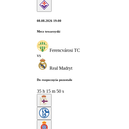
08.08.2026 19:00
Mecz towarzyski
Ferencvárosi TC
vs
Real Madryt
Do rozpoczęcia pozostało
35
h
15
m
49
s