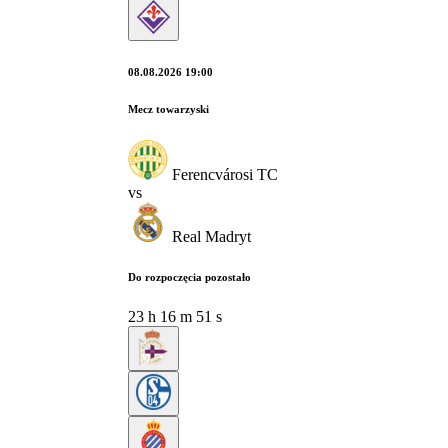
08.08.2026 19:00
Mecz towarzyski
Ferencvárosi TC
vs
Real Madryt
Do rozpoczęcia pozostało
23
h
16
m
50
s