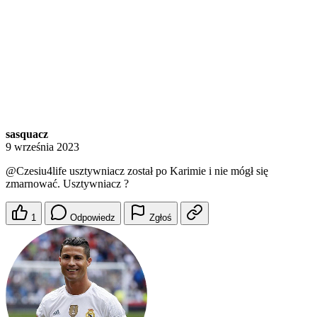
sasquacz
9 września 2023
@Czesiu4life
usztywniacz został po Karimie i nie mógł się
zmarnować. Usztywniacz ?
1
Odpowiedz
Zgłoś