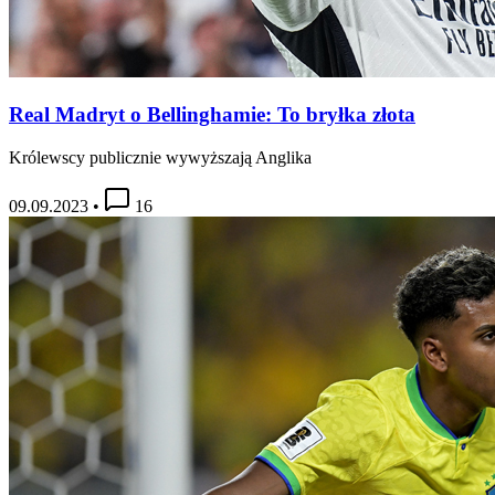
Real Madryt o Bellinghamie: To bryłka złota
Królewscy publicznie wywyższają Anglika
09.09.2023
•
16