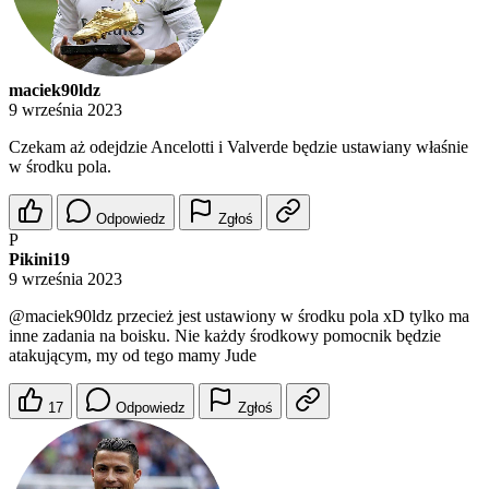
maciek90ldz
9 września 2023
Czekam aż odejdzie Ancelotti i Valverde będzie ustawiany właśnie
w środku pola.
Odpowiedz
Zgłoś
P
Pikini19
9 września 2023
@maciek90ldz
przecież jest ustawiony w środku pola xD tylko ma
inne zadania na boisku. Nie każdy środkowy pomocnik będzie
atakującym, my od tego mamy Jude
17
Odpowiedz
Zgłoś