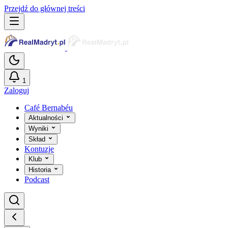
Przejdź do głównej treści
1
Zaloguj
Café Bernabéu
Aktualności
Wyniki
Skład
Kontuzje
Klub
Historia
Podcast