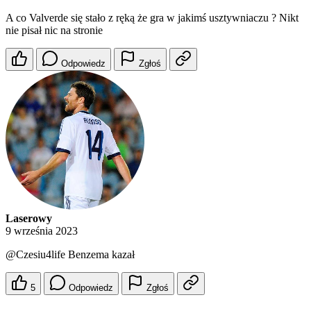
A co Valverde się stało z ręką że gra w jakimś usztywniaczu ? Nikt
nie pisał nic na stronie
Odpowiedz
Zgłoś
Laserowy
9 września 2023
@Czesiu4life
Benzema kazał
5
Odpowiedz
Zgłoś