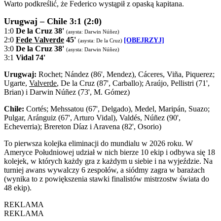
Warto podkreślić, że Federico wystąpił z opaską kapitana.
Urugwaj – Chile 3:1 (2:0)
1:0
De la Cruz 38'
(asysta: Darwin Núñez)
2:0
Fede Valverde
45'
[OBEJRZYJ]
(asysta: De la Cruz)
3:0
De la Cruz 38'
(asysta: Darwin Núñez)
3:1
Vidal 74'
Urugwaj:
Rochet; Nández (86', Mendez), Cáceres, Viña, Piquerez;
Ugarte,
Valverde
, De la Cruz (87', Carballo); Araújo, Pellistri (71',
Brian) i Darwin Núñez (73', M. Gómez)
Chile:
Cortés; Mehssatou (67', Delgado), Medel, Maripán, Suazo;
Pulgar, Aránguiz (67', Arturo Vidal), Valdés, Núñez (90',
Echeverria); Brereton Díaz i Aravena (82', Osorio)
To pierwsza kolejka eliminacji do mundialu w 2026 roku. W
Ameryce Południowej udział w nich bierze 10 ekip i odbywa się 18
kolejek, w których każdy gra z każdym u siebie i na wyjeździe. Na
turniej awans wywalczy 6 zespołów, a siódmy zagra w barażach
(wynika to z powiększenia stawki finalistów mistrzostw świata do
48 ekip).
REKLAMA
REKLAMA