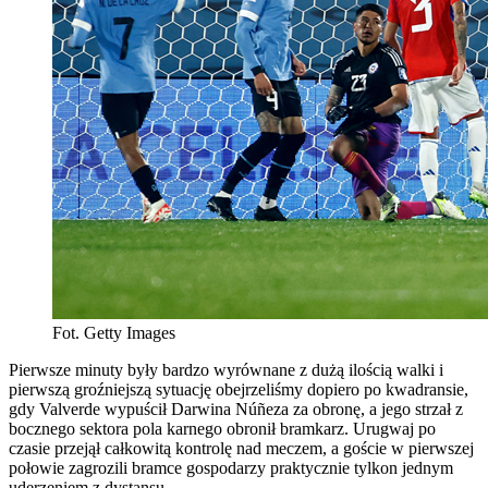
Fot. Getty Images
Pierwsze minuty były bardzo wyrównane z dużą ilością walki i
pierwszą groźniejszą sytuację obejrzeliśmy dopiero po kwadransie,
gdy Valverde wypuścił Darwina Núñeza za obronę, a jego strzał z
bocznego sektora pola karnego obronił bramkarz. Urugwaj po
czasie przejął całkowitą kontrolę nad meczem, a goście w pierwszej
połowie zagrozili bramce gospodarzy praktycznie tylkon jednym
uderzeniem z dystansu.