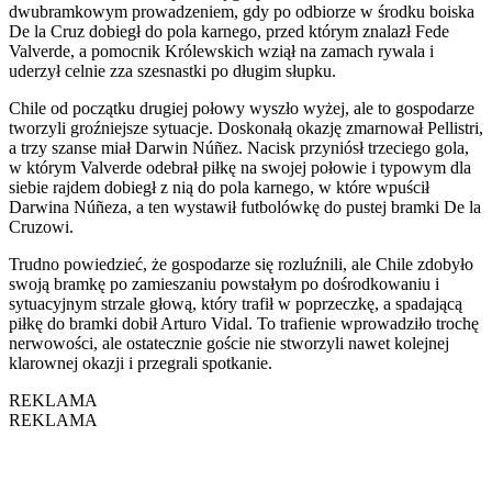
dwubramkowym prowadzeniem, gdy po odbiorze w środku boiska
De la Cruz dobiegł do pola karnego, przed którym znalazł Fede
Valverde, a pomocnik Królewskich wziął na zamach rywala i
uderzył celnie zza szesnastki po długim słupku.
Chile od początku drugiej połowy wyszło wyżej, ale to gospodarze
tworzyli groźniejsze sytuacje. Doskonałą okazję zmarnował Pellistri,
a trzy szanse miał Darwin Núñez. Nacisk przyniósł trzeciego gola,
w którym Valverde odebrał piłkę na swojej połowie i typowym dla
siebie rajdem dobiegł z nią do pola karnego, w które wpuścił
Darwina Núñeza, a ten wystawił futbolówkę do pustej bramki De la
Cruzowi.
Trudno powiedzieć, że gospodarze się rozluźnili, ale Chile zdobyło
swoją bramkę po zamieszaniu powstałym po dośrodkowaniu i
sytuacyjnym strzale głową, który trafił w poprzeczkę, a spadającą
piłkę do bramki dobił Arturo Vidal. To trafienie wprowadziło trochę
nerwowości, ale ostatecznie goście nie stworzyli nawet kolejnej
klarownej okazji i przegrali spotkanie.
REKLAMA
REKLAMA