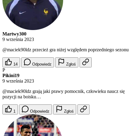
Martwy300
9 września 2023
@maciek90ldz
przecież gra niżej względem poprzedniego sezonu
14
Odpowiedz
Zgłoś
P
Pikini19
9 września 2023
@maciek90ldz
grają jaki prawy pomocnik, człowieku naucz się
pozycji na boisku…
1
Odpowiedz
Zgłoś