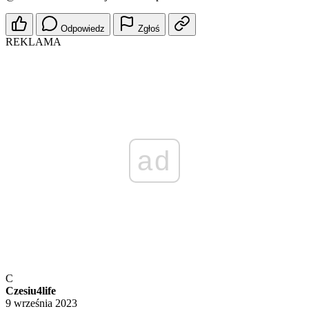
Odpowiedz
Zgłoś
REKLAMA
ad
C
Czesiu4life
9 września 2023