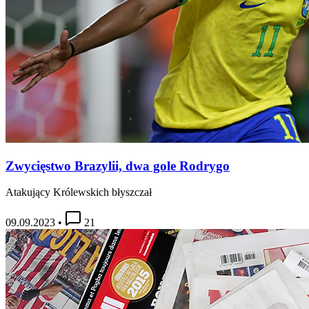
Zwycięstwo Brazylii, dwa gole Rodrygo
Atakujący Królewskich błyszczał
09.09.2023
•
21