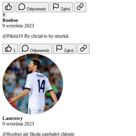
Odpowiedz
Zgłoś
R
Roobso
9 września 2023
@Pikini19
By chciał to by strzelał.
1
Odpowiedz
Zgłoś
Laserowy
9 września 2023
@Roobso
ale fikoła zajebałeś chłopie