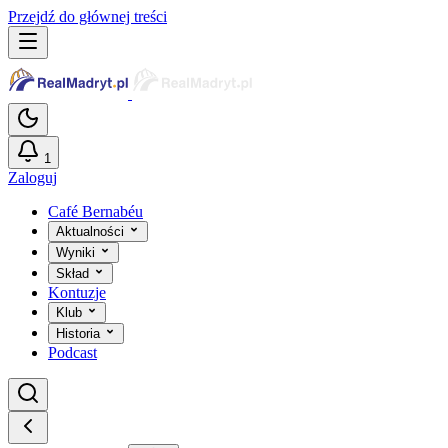
Przejdź do głównej treści
1
Zaloguj
Café Bernabéu
Aktualności
Wyniki
Skład
Kontuzje
Klub
Historia
Podcast