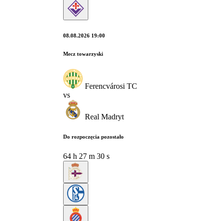
08.08.2026 19:00
Mecz towarzyski
Ferencvárosi TC
vs
Real Madryt
Do rozpoczęcia pozostało
64
h
27
m
29
s