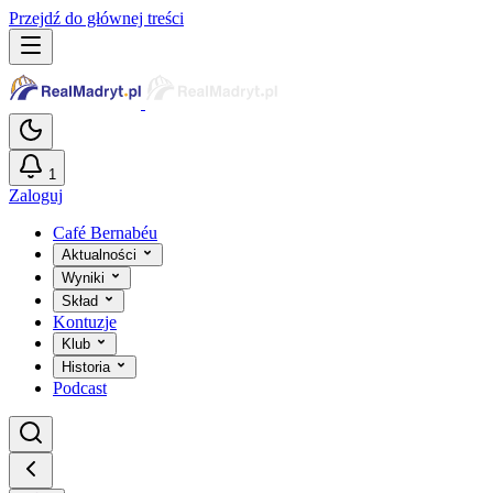
Przejdź do głównej treści
1
Zaloguj
Café Bernabéu
Aktualności
Wyniki
Skład
Kontuzje
Klub
Historia
Podcast