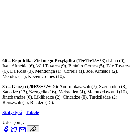
60 – Republika Zielonego Przylądka (11+11+15+23):
Lima (6),
Ivan Almeida (6), Will Tavares (9), Betinho Gomes (5), Edy Tavares
(6), Da Rosa (3), Mendonça (1), Correia (1), Joel Almeida (2),
Mendes (11), Keven Gomes (10).
85 – Gruzja (20+28+22+15):
Andronikaszwili (7), Szermadini (8),
Sanadze (12), Szengelia (16), McFadden (4), Mamukelaszwili (10),
Jintcharadze (0), Liklikadze (2), Cincadze (8), Turdziladze (2),
Beriszwili (1), Bitadze (15).
Statystyki
|
Tabele
Udostępnij: