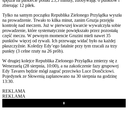
spędził na parkiecie ponad 25,5 minuty, zdobywając 6 punktów i
zbierając 12 piłek.
Tylko na samym początku Republika Zielonego Przylądka wyszła
na prowadzenie. Trwało to kilka minut, zanim Gruzja przejęła
kontrolę nad meczem. Już w pierwszej kwarcie wywalczyła sobie
prowadzenie, które systematycznie powiększało przez pozostałą
część meczu. W pewnym momencie Gruzini mieli nawet 35
punktów więcej od rywali. Ich przewagę widać było na każdej
płaszczyźnie. Koledzy Edy’ego fatalnie przy tym rzucali za trzy
punkty (3 celne rzuty na 26 prób).
W drugiej kolejce Republika Zielonego Przylądka zmierzy się z
Wenezuelą (28 sierpnia, 10:00), a na zakończenie fazy grupowej
Edy Tavares będzie mógł zagrać przeciwko Luce Dončiciowi.
Pojedynek ze Słowenią zaplanowano na 30 sierpnia na godzinę
13:30.
REKLAMA
REKLAMA
Play