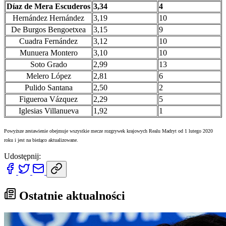
Díaz de Mera Escuderos
3,34
4
Hernández Hernández
3,19
10
De Burgos Bengoetxea
3,15
9
Cuadra Fernández
3,12
10
Munuera Montero
3,10
10
Soto Grado
2,99
13
Melero López
2,81
6
Pulido Santana
2,50
2
Figueroa Vázquez
2,29
5
Iglesias Villanueva
1,92
1
Powyższe zestawienie obejmuje wszystkie mecze rozgrywek krajowych Realu Madryt od 1 lutego 2020
roku i jest na bieżąco aktualizowane.
Udostępnij:
Ostatnie aktualności