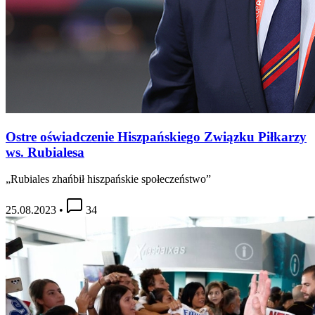
Ostre oświadczenie Hiszpańskiego Związku Piłkarzy
ws. Rubialesa
„Rubiales zhańbił hiszpańskie społeczeństwo”
25.08.2023
•
34