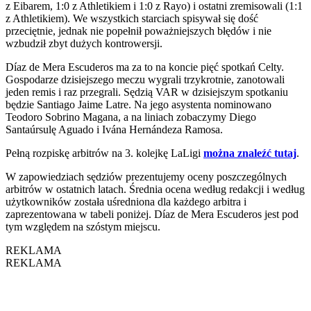
z Eibarem, 1:0 z Athletikiem i 1:0 z Rayo) i ostatni zremisowali (1:1
z Athletikiem). We wszystkich starciach spisywał się dość
przeciętnie, jednak nie popełnił poważniejszych błędów i nie
wzbudził zbyt dużych kontrowersji.
Díaz de Mera Escuderos ma za to na koncie pięć spotkań Celty.
Gospodarze dzisiejszego meczu wygrali trzykrotnie, zanotowali
jeden remis i raz przegrali. Sędzią VAR w dzisiejszym spotkaniu
będzie Santiago Jaime Latre. Na jego asystenta nominowano
Teodoro Sobrino Magana, a na liniach zobaczymy Diego
Santaúrsulę Aguado i Ivána Hernándeza Ramosa.
Pełną rozpiskę arbitrów na 3. kolejkę LaLigi
można znaleźć tutaj
.
W zapowiedziach sędziów prezentujemy oceny poszczególnych
arbitrów w ostatnich latach. Średnia ocena według redakcji i według
użytkowników została uśredniona dla każdego arbitra i
zaprezentowana w tabeli poniżej. Díaz de Mera Escuderos jest pod
tym względem na szóstym miejscu.
REKLAMA
REKLAMA