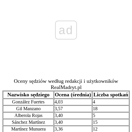
ad
Oceny sędziów według redakcji i użytkowników
RealMadryt.pl
Nazwisko sędziego
Ocena (średnia)
Liczba spotkań
González Fuertes
4,03
4
Gil Manzano
3,57
18
Alberola Rojas
3,40
5
Sánchez Martínez
3,40
15
Martínez Munuera
3,36
12