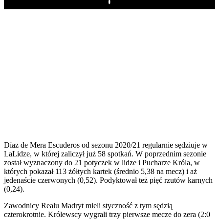
Play
Díaz de Mera Escuderos od sezonu 2020/21 regularnie sędziuje w
LaLidze, w której zaliczył już 58 spotkań. W poprzednim sezonie
został wyznaczony do 21 potyczek w lidze i Pucharze Króla, w
których pokazał 113 żółtych kartek (średnio 5,38 na mecz) i aż
jedenaście czerwonych (0,52). Podyktował też pięć rzutów karnych
(0,24).
Zawodnicy Realu Madryt mieli styczność z tym sędzią
czterokrotnie. Królewscy wygrali trzy pierwsze mecze do zera (2:0