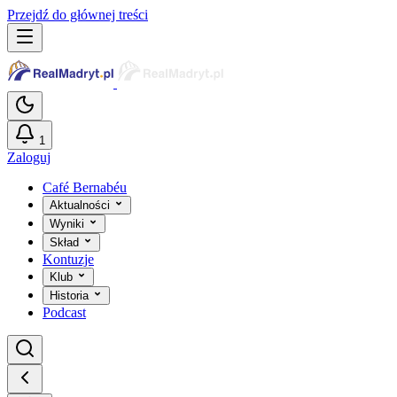
Przejdź do głównej treści
1
Zaloguj
Café Bernabéu
Aktualności
Wyniki
Skład
Kontuzje
Klub
Historia
Podcast