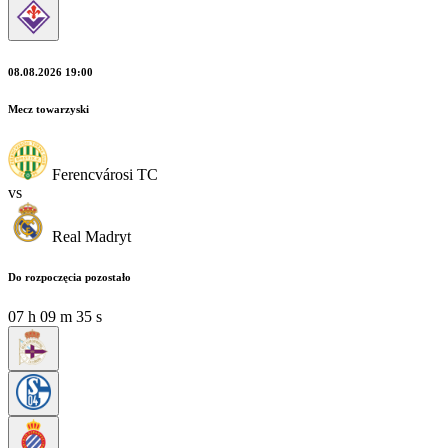
08.08.2026 19:00
Mecz towarzyski
Ferencvárosi TC
vs
Real Madryt
Do rozpoczęcia pozostało
07
h
09
m
33
s