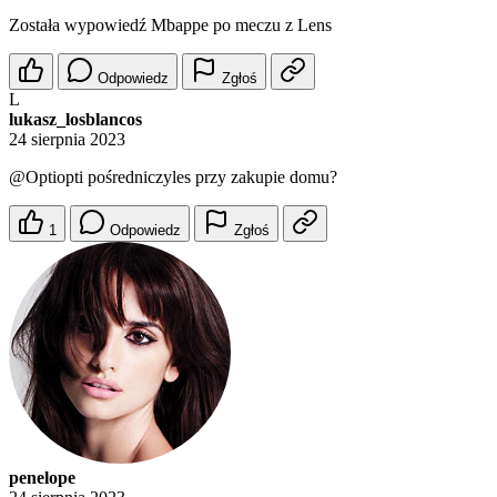
Została wypowiedź Mbappe po meczu z Lens
Odpowiedz
Zgłoś
L
lukasz_losblancos
24 sierpnia 2023
@Optiopti
pośredniczyles przy zakupie domu?
1
Odpowiedz
Zgłoś
penelope