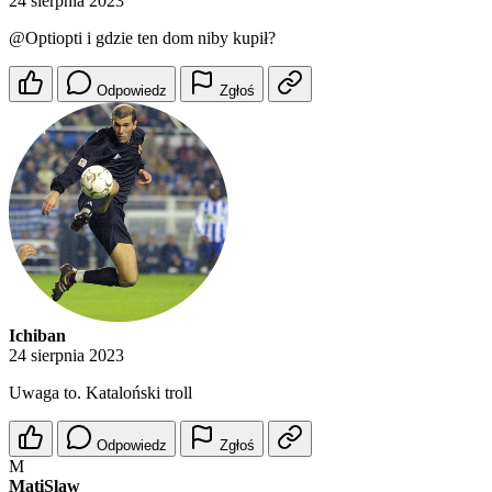
24 sierpnia 2023
@Optiopti
i gdzie ten dom niby kupił?
Odpowiedz
Zgłoś
Ichiban
24 sierpnia 2023
Uwaga to. Kataloński troll
Odpowiedz
Zgłoś
M
MatiSlaw