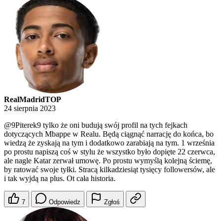
RealMadridTOP
24 sierpnia 2023
@9Piterek9
tylko że oni budują swój profil na tych fejkach
dotyczących Mbappe w Realu. Będą ciągnąć narrację do końca, bo
wiedzą że zyskają na tym i dodatkowo zarabiają na tym. 1 września
po prostu napiszą coś w stylu że wszystko było dopięte 22 czerwca,
ale nagle Katar zerwał umowę. Po prostu wymyślą kolejną ściemę,
by ratować swoje tyłki. Stracą kilkadziesiąt tysięcy followersów, ale
i tak wyjdą na plus. Ot cała historia.
7
Odpowiedz
Zgłoś