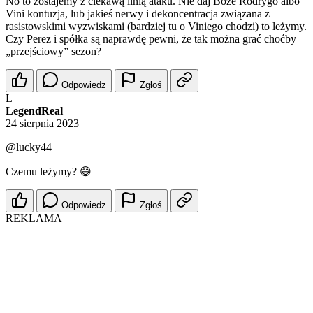
No to zostajemy z ciekawą linią ataku. Nie daj Boże Rodrygo albo
Vini kontuzja, lub jakieś nerwy i dekoncentracja związana z
rasistowskimi wyzwiskami (bardziej tu o Viniego chodzi) to leżymy.
Czy Perez i spółka są naprawdę pewni, że tak można grać choćby
„przejściowy” sezon?
Odpowiedz
Zgłoś
L
LegendReal
24 sierpnia 2023
@lucky44
Czemu leżymy? 😅
Odpowiedz
Zgłoś
REKLAMA