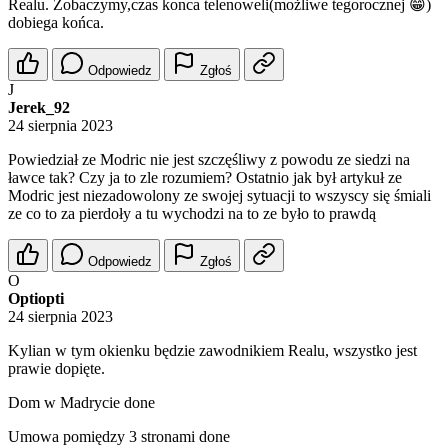
Realu. Zobaczymy,czas konca telenoweli(możliwe tegorocznej 😁)
dobiega końca.
Odpowiedz
Zgłoś
J
Jerek_92
24 sierpnia 2023
Powiedział ze Modric nie jest szczęśliwy z powodu ze siedzi na
ławce tak? Czy ja to zle rozumiem? Ostatnio jak był artykuł ze
Modric jest niezadowolony ze swojej sytuacji to wszyscy się śmiali
ze co to za pierdoły a tu wychodzi na to ze było to prawdą
Odpowiedz
Zgłoś
O
Optiopti
24 sierpnia 2023
Kylian w tym okienku będzie zawodnikiem Realu, wszystko jest
prawie dopięte.
Dom w Madrycie done
Umowa pomiędzy 3 stronami done