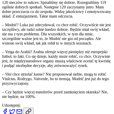
120 meczów to sukces. Spisaliśmy się dobrze. Rozegraliśmy 119
ogólnie dobrych spotkań. Następne 120 zaczynamy jutro. Mam
dobre przeczucia co do zespołu. Widzę jakościowy i zmotywowany
skład. Z entuzjazmem. Takie mam odczucia.
– Modrić? Luka już zdecydował, co chce robić. Oczywiście nie jest
szczęśliwy, ale radzi sobie bardzo dobrze. Będzie miał swój wkład,
nie ma z tym problemu. Dla wszystkich, w tym dla mnie,
szczególnie ważne jest to, że Modrić nie gra od początku. Ale
wniesie swój wkład, tak jak robił to w innych sezonach.
– Veiga do Arabii? Arabia oferuje więcej pieniędzy niż europejski
futbol, to fakt. Co się dzieje, każdy może robić, co chce. Oczywiste
jest, że międzynarodowe organy muszą właściwie ocenić tę kwestię
i podjąć niezbędne decyzje, aby zrównoważyć rynek.
–
Vini
chce strzelać karne? Nie proponował siebie, mogą to robić
Vinícius, Rodrygo, Valverde, bo to trenują. Modrić jest już do tego
przyzwyczajony.
– Czy będzie więcej transferów przed zamknięciem okienka? Nie,
nie będzie, na 100%.
Udostępnij: