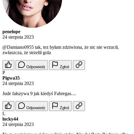
penelope
24 sierpnia 2023
@Damiano0955
tak, tez byłam zdziwiona, że nic nie wrzucił,
zwłaszcza, że strzelił gola
Odpowiedz
Zgłoś
P
Pigwa35
24 sierpnia 2023
Jude fałszywa 9 jak kiedyś Fabregas....
Odpowiedz
Zgłoś
L
lucky44
24 sierpnia 2023