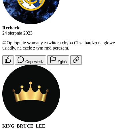
Recback
24 sierpnia 2023
@Optiopti
te szamany z twittera chyba Ci za bardzo na głowę
usiadły, na czele z tym rmd perezem.
Odpowiedz
Zgłoś
KING_BRUCE_LEE