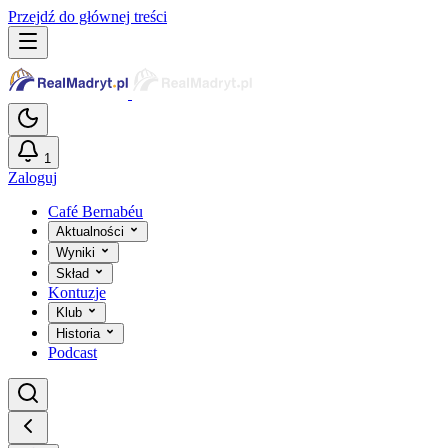
Przejdź do głównej treści
1
Zaloguj
Café Bernabéu
Aktualności
Wyniki
Skład
Kontuzje
Klub
Historia
Podcast