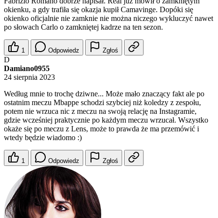
Fabrizio Romano dobrze napisał. Real już mówił o zamkniętym
okienku, a gdy trafiła się okazja kupił Camavinge. Dopóki się
okienko oficjalnie nie zamknie nie można niczego wykluczyć nawet
po słowach Carlo o zamkniętej kadrze na ten sezon.
1
Odpowiedz
Zgłoś
D
Damiano0955
24 sierpnia 2023
Według mnie to trochę dziwne... Może mało znaczący fakt ale po
ostatnim meczu Mbappe schodzi szybciej niż koledzy z zespołu,
potem nie wrzuca nic z meczu na swoją relację na Instagramie,
gdzie wcześniej praktycznie po każdym meczu wrzucał. Wszystko
okaże się po meczu z Lens, może to prawda że ma przemówić i
wtedy będzie wiadomo :)
1
Odpowiedz
Zgłoś