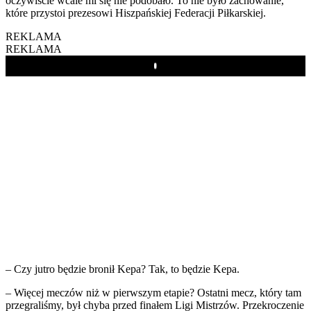
oczywiście wcale mi się nie podobało. To nie było zachowanie,
które przystoi prezesowi Hiszpańskiej Federacji Piłkarskiej.
REKLAMA
REKLAMA
Play
– Czy jutro będzie bronił Kepa? Tak, to będzie Kepa.
– Więcej meczów niż w pierwszym etapie? Ostatni mecz, który tam
przegraliśmy, był chyba przed finałem Ligi Mistrzów. Przekroczenie