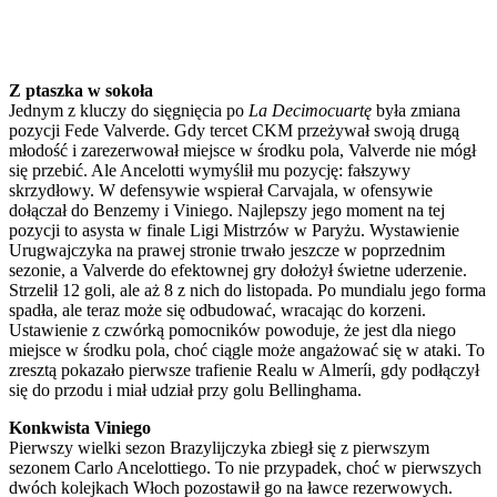
Z ptaszka w sokoła
Jednym z kluczy do sięgnięcia po
La Decimocuartę
była zmiana
pozycji Fede Valverde. Gdy tercet CKM przeżywał swoją drugą
młodość i zarezerwował miejsce w środku pola, Valverde nie mógł
się przebić. Ale Ancelotti wymyślił mu pozycję: fałszywy
skrzydłowy. W defensywie wspierał Carvajala, w ofensywie
dołączał do Benzemy i Viniego. Najlepszy jego moment na tej
pozycji to asysta w finale Ligi Mistrzów w Paryżu. Wystawienie
Urugwajczyka na prawej stronie trwało jeszcze w poprzednim
sezonie, a Valverde do efektownej gry dołożył świetne uderzenie.
Strzelił 12 goli, ale aż 8 z nich do listopada. Po mundialu jego forma
spadła, ale teraz może się odbudować, wracając do korzeni.
Ustawienie z czwórką pomocników powoduje, że jest dla niego
miejsce w środku pola, choć ciągle może angażować się w ataki. To
zresztą pokazało pierwsze trafienie Realu w Almeríi, gdy podłączył
się do przodu i miał udział przy golu Bellinghama.
Konkwista Viniego
Pierwszy wielki sezon Brazylijczyka zbiegł się z pierwszym
sezonem Carlo Ancelottiego. To nie przypadek, choć w pierwszych
dwóch kolejkach Włoch pozostawił go na ławce rezerwowych.