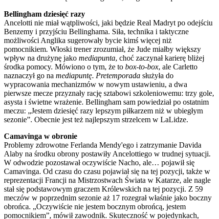
Bellingham dziesięć razy
Ancelotti nie miał wątpliwości, jaki będzie Real Madryt po odejściu
Benzemy i przyjściu Bellinghama. Siła, technika i taktyczne
możliwości Anglika sugerowały bycie kimś więcej niż
pomocnikiem. Włoski trener zrozumiał, że Jude miałby większy
wpływ na drużynę jako
mediapunta
, choć zaczynał karierę bliżej
środka pomocy. Mówiono o tym, że to
box-to-box
, ale Carletto
naznaczył go na
mediapuntę
.
Pretemporada
służyła do
wypracowania mechanizmów w nowym ustawieniu, a dwa
pierwsze mecze przyznały rację sztabowi szkoleniowemu: trzy gole,
asysta i świetne wrażenie. Bellingham sam powiedział po ostatnim
meczu: „Jestem dziesięć razy lepszym piłkarzem niż w ubiegłym
sezonie”. Obecnie jest też najlepszym strzelcem w LaLidze.
Camavinga w obronie
Problemy zdrowotne Ferlanda Mendy'ego i zatrzymanie Davida
Alaby na środku obrony postawiły Ancelottiego w trudnej sytuacji.
W odwodzie pozostawał oczywiście Nacho, ale… pojawił się
Camavinga. Od czasu do czasu pojawiał się na tej pozycji, także w
reprezentacji Francji na Mistrzostwach Świata w Katarze, ale nagle
stał się podstawowym graczem Królewskich na tej pozycji. Z 59
meczów w poprzednim sezonie aż 17 rozegrał właśnie jako boczny
obrońca. „Oczywiście nie jestem bocznym obrońcą, jestem
pomocnikiem”, mówił zawodnik. Skuteczność w pojedynkach,