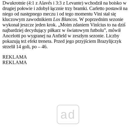
Dwukrotnie (4:1 z Alavés i 3:3 z Levante) wchodził na boisko w
drugiej połowie i zdobył łącznie trzy bramki. Carletto postawił na
niego od następnego meczu i od tego momentu Vini stał się
kluczowym zawodnikiem
Los Blancos
. W poprzednim sezonie
wykonał jeszcze jeden krok. „Moim zdaniem Vinícius to na dziś
najbardziej decydujący piłkarz w światowym futbolu”, mówił
Ancelotti po wygranej na Anfield w zeszłym sezonie. Liczby
pokazują też efekt trenera. Przed jego przyjściem Brazylijczyk
strzelił 14 goli, po – 46.
REKLAMA
REKLAMA
ad