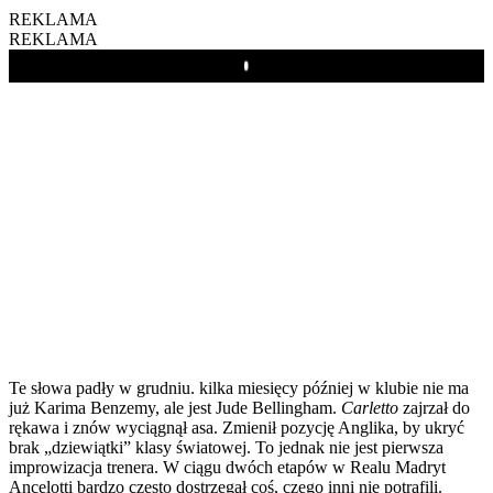
REKLAMA
REKLAMA
Play
Te słowa padły w grudniu. kilka miesięcy później w klubie nie ma
już Karima Benzemy, ale jest Jude Bellingham.
Carletto
zajrzał do
rękawa i znów wyciągnął asa. Zmienił pozycję Anglika, by ukryć
brak „dziewiątki” klasy światowej. To jednak nie jest pierwsza
improwizacja trenera. W ciągu dwóch etapów w Realu Madryt
Ancelotti bardzo często dostrzegał coś, czego inni nie potrafili.