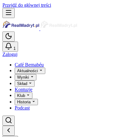
Przejdź do głównej treści
1
Zaloguj
Café Bernabéu
Aktualności
Wyniki
Skład
Kontuzje
Klub
Historia
Podcast