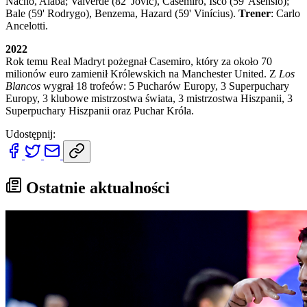
Nacho, Alaba; Valverde (82' Jović), Casemiro, Isco (59' Asensio);
Bale (59' Rodrygo), Benzema, Hazard (59' Vinícius).
Trener
: Carlo
Ancelotti.
2022
Rok temu Real Madryt pożegnał Casemiro, który za około 70
milionów euro zamienił Królewskich na Manchester United. Z
Los
Blancos
wygrał 18 trofeów: 5 Pucharów Europy, 3 Superpuchary
Europy, 3 klubowe mistrzostwa świata, 3 mistrzostwa Hiszpanii, 3
Superpuchary Hiszpanii oraz Puchar Króla.
Udostępnij:
Ostatnie aktualności