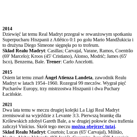
2014
Dziewięć lat temu Real Madryt przegrał w rewanżowym spotkaniu
Superpucharu Hiszpanii z Atlético 0:1 po golu Mario Mandžukicia i
to drużyna Diego Simeone sięgnęła po to trofeum.
Skład Realu Madryt
: Casillas; Carvajal, Varane, Ramos, Coentrão
(69' Marcelo); Kroos (45' Cristiano), Alonso, Modrić; James (65'
Isco), Benzema, Bale.
Trener
: Carlo Ancelotti.
2015
Osiem lat temu zmarł
Ángel Atienza Landeta
, zawodnik Realu
Madryt w latach 1954–1960. Rozegrał 99 meczów. Wygrał pięć
Pucharów Europy, trzy mistrzostwa Hiszpanii i dwa Puchary
Łacińskie.
2021
Dwa lata temu w meczu drugiej kolejki La Ligi Real Madryt
zremisował na wyjeździe z Levante 3:3. Pierwszą bramkę dla
Królewskich zdobył Gareth Bale, a w drugiej połowie dwa trafienia
zaliczył Vinícius. Skrót tego meczu
można obejrzeć tutaj
.
Skład Realu Madryt
: Courtois; Lucas (65' Carvajal), Militão,