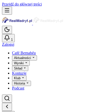
Przejdź do głównej treści
1
Zaloguj
Café Bernabéu
Aktualności
Wyniki
Skład
Kontuzje
Klub
Historia
Podcast