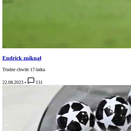
Endrick zniknął
Trudne chwile 17-latka
22.08.2023
•
131