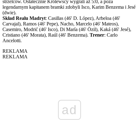
strzelców. Ostatecznie Królewscy wygrali aż 5:0, a poza
legendarnym kapitanem bramki zdobyli Isco, Karim Benzema i Jesé
(dwie).
Skład Realu Madryt
: Casillas (46' D. López), Arbeloa (46'
Carvajal), Ramos (46' Pepe), Nacho, Marcelo (46' Mateos),
Casemiro, Modrić (46' Isco), Di María (46' Özil), Kaká (46' Jesé),
Cristiano (46' Morata), Raúl (46' Benzema).
Trener
: Carlo
Ancelotti.
REKLAMA
REKLAMA
ad