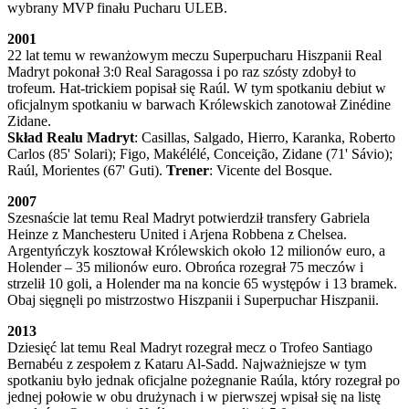
wybrany MVP finału Pucharu ULEB.
2001
22 lat temu w rewanżowym meczu Superpucharu Hiszpanii Real
Madryt pokonał 3:0 Real Saragossa i po raz szósty zdobył to
trofeum. Hat-trickiem popisał się Raúl. W tym spotkaniu debiut w
oficjalnym spotkaniu w barwach Królewskich zanotował Zinédine
Zidane.
Skład Realu Madryt
: Casillas, Salgado, Hierro, Karanka, Roberto
Carlos (85' Solari); Figo, Makélélé, Conceição, Zidane (71' Sávio);
Raúl, Morientes (67' Guti).
Trener
: Vicente del Bosque.
2007
Szesnaście lat temu Real Madryt potwierdził transfery Gabriela
Heinze z Manchesteru United i Arjena Robbena z Chelsea.
Argentyńczyk kosztował Królewskich około 12 milionów euro, a
Holender – 35 milionów euro. Obrońca rozegrał 75 meczów i
strzelił 10 goli, a Holender ma na koncie 65 występów i 13 bramek.
Obaj sięgnęli po mistrzostwo Hiszpanii i Superpuchar Hiszpanii.
2013
Dziesięć lat temu Real Madryt rozegrał mecz o Trofeo Santiago
Bernabéu z zespołem z Kataru Al-Sadd. Najważniejsze w tym
spotkaniu było jednak oficjalne pożegnanie Raúla, który rozegrał po
jednej połowie w obu drużynach i w pierwszej wpisał się na listę