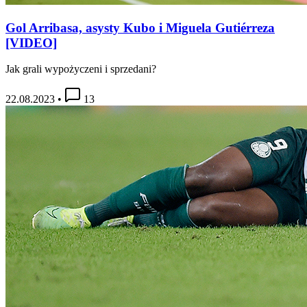
Gol Arribasa, asysty Kubo i Miguela Gutiérreza
[VIDEO]
Jak grali wypożyczeni i sprzedani?
22.08.2023
•
13