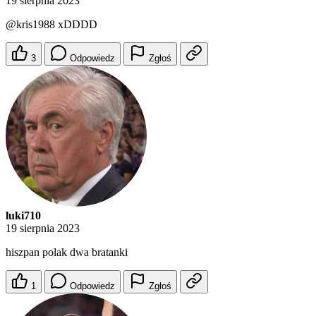
19 sierpnia 2023
@kris1988
xDDDD
3
Odpowiedz
Zgłoś
luki710
19 sierpnia 2023
hiszpan polak dwa bratanki
1
Odpowiedz
Zgłoś