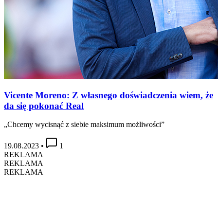
Vicente Moreno: Z własnego doświadczenia wiem, że
da się pokonać Real
„Chcemy wycisnąć z siebie maksimum możliwości”
19.08.2023
•
1
REKLAMA
REKLAMA
REKLAMA