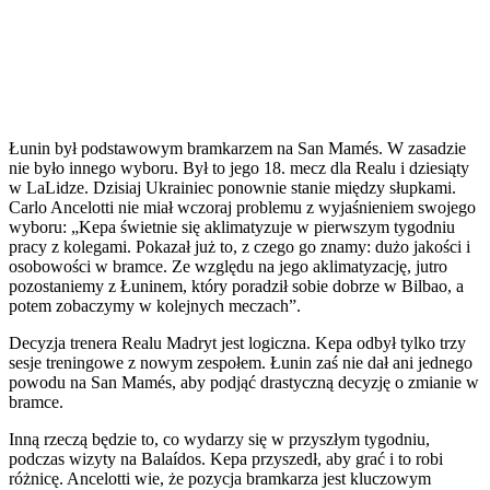
Łunin był podstawowym bramkarzem na San Mamés. W zasadzie
nie było innego wyboru. Był to jego 18. mecz dla Realu i dziesiąty
w LaLidze. Dzisiaj Ukrainiec ponownie stanie między słupkami.
Carlo Ancelotti nie miał wczoraj problemu z wyjaśnieniem swojego
wyboru: „Kepa świetnie się aklimatyzuje w pierwszym tygodniu
pracy z kolegami. Pokazał już to, z czego go znamy: dużo jakości i
osobowości w bramce. Ze względu na jego aklimatyzację, jutro
pozostaniemy z Łuninem, który poradził sobie dobrze w Bilbao, a
potem zobaczymy w kolejnych meczach”.
Decyzja trenera Realu Madryt jest logiczna. Kepa odbył tylko trzy
sesje treningowe z nowym zespołem. Łunin zaś nie dał ani jednego
powodu na San Mamés, aby podjąć drastyczną decyzję o zmianie w
bramce.
Inną rzeczą będzie to, co wydarzy się w przyszłym tygodniu,
podczas wizyty na Balaídos. Kepa przyszedł, aby grać i to robi
różnicę. Ancelotti wie, że pozycja bramkarza jest kluczowym