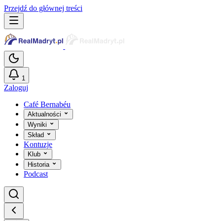
Przejdź do głównej treści
1
Zaloguj
Café Bernabéu
Aktualności
Wyniki
Skład
Kontuzje
Klub
Historia
Podcast