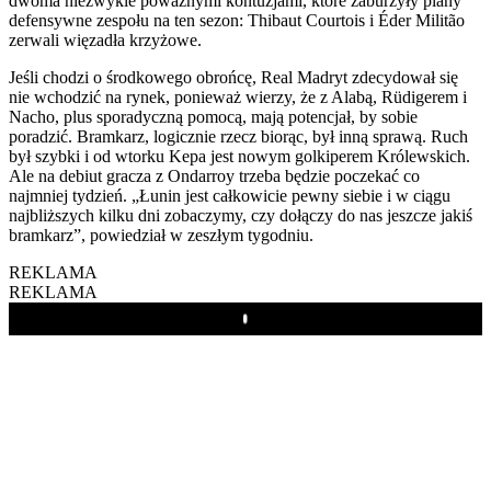
dwoma niezwykle poważnymi kontuzjami, które zaburzyły plany
defensywne zespołu na ten sezon: Thibaut Courtois i Éder Militão
zerwali więzadła krzyżowe.
Jeśli chodzi o środkowego obrońcę, Real Madryt zdecydował się
nie wchodzić na rynek, ponieważ wierzy, że z Alabą, Rüdigerem i
Nacho, plus sporadyczną pomocą, mają potencjał, by sobie
poradzić. Bramkarz, logicznie rzecz biorąc, był inną sprawą. Ruch
był szybki i od wtorku Kepa jest nowym golkiperem Królewskich.
Ale na debiut gracza z Ondarroy trzeba będzie poczekać co
najmniej tydzień. „Łunin jest całkowicie pewny siebie i w ciągu
najbliższych kilku dni zobaczymy, czy dołączy do nas jeszcze jakiś
bramkarz”, powiedział w zeszłym tygodniu.
REKLAMA
REKLAMA
Play