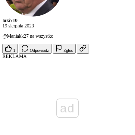
luki710
19 sierpnia 2023
@Maniakk27
na wszystko
1
Odpowiedz
Zgłoś
REKLAMA
ad