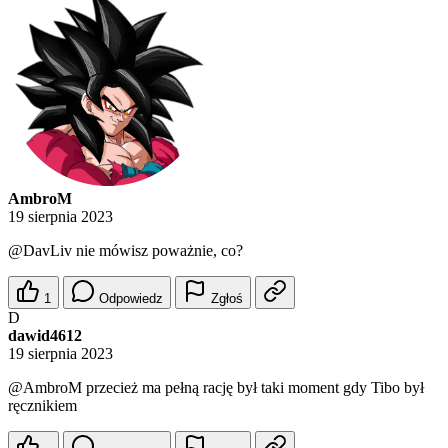
AmbroM
19 sierpnia 2023
@DavLiv
nie mówisz poważnie, co?
1
Odpowiedz
Zgłoś
D
dawid4612
19 sierpnia 2023
@AmbroM
przecież ma pełną rację był taki moment gdy Tibo był
ręcznikiem