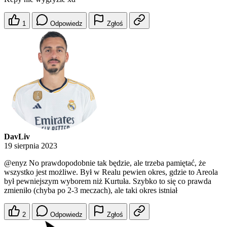
1
Odpowiedz
Zgłoś
DavLiv
19 sierpnia 2023
@enyz
No prawdopodobnie tak będzie, ale trzeba pamiętać, że
wszystko jest możliwe. Był w Realu pewien okres, gdzie to Areola
był pewniejszym wyborem niż Kurtuła. Szybko to się co prawda
zmieniło (chyba po 2-3 meczach), ale taki okres istniał
2
Odpowiedz
Zgłoś