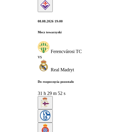
08.08.2026 19:00
Mecz towarzyski
Ferencvárosi TC
vs
Real Madryt
Do rozpoczęcia pozostało
31
h
29
m
51
s