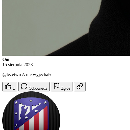
Ooi
15 sierpnia 2023
@tezetwu
A nie wyjechał?
1
Odpowiedz
Zgłoś