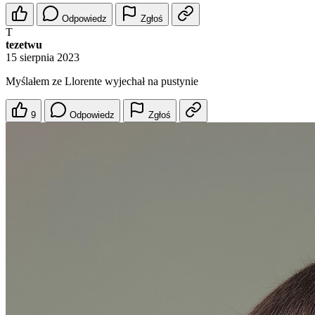
Odpowiedz
Zgłoś
T
tezetwu
15 sierpnia 2023
Myślałem ze Llorente wyjechał na pustynie
9
Odpowiedz
Zgłoś