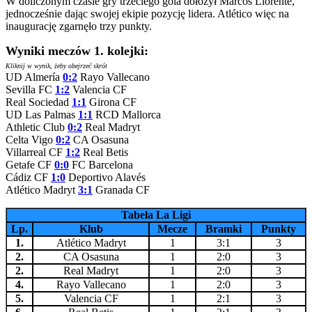
W doliczonym czasie gry trzeciego gola dołożył Marcos Llorente,
jednocześnie dając swojej ekipie pozycję lidera. Atlético więc na
inaugurację zgarnęło trzy punkty.
Wyniki meczów 1. kolejki:
Kliknij w wynik, żeby obejrzeć skrót
UD Almería
0:2
Rayo Vallecano
Sevilla FC
1:2
Valencia CF
Real Sociedad
1:1
Girona CF
UD Las Palmas
1:1
RCD Mallorca
Athletic Club
0:2
Real Madryt
Celta Vigo
0:2
CA Osasuna
Villarreal CF
1:2
Real Betis
Getafe CF
0:0
FC Barcelona
Cádiz CF
1:0
Deportivo Alavés
Atlético Madryt
3
:1
Granada CF
Tabela La Ligi
Lp.
Klub
Mecze
Bramki
Punkty
1.
Atlético Madryt
1
3:1
3
2.
CA Osasuna
1
2:0
3
2.
Real Madryt
1
2:0
3
4.
Rayo Vallecano
1
2:0
3
5.
Valencia CF
1
2:1
3