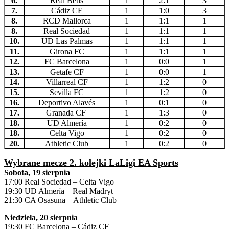
6.
Real Betis
1
2:1
3
7.
Cádiz CF
1
1:0
3
8.
RCD Mallorca
1
1:1
1
8.
Real Sociedad
1
1:1
1
10.
UD Las Palmas
1
1:1
1
11.
Girona FC
1
1:1
1
12.
FC Barcelona
1
0:0
1
13.
Getafe CF
1
0:0
1
14.
Villarreal CF
1
1:2
0
15.
Sevilla FC
1
1:2
0
16.
Deportivo Alavés
1
0:1
0
17.
Granada CF
1
1:3
0
18.
UD Almería
1
0:2
0
18.
Celta Vigo
1
0:2
0
20.
Athletic Club
1
0:2
0
Wybrane mecze 2. kolejki LaLigi EA Sports
Sobota, 19 sierpnia
17:00 Real Sociedad – Celta Vigo
19:30 UD Almería – Real Madryt
21:30 CA Osasuna – Athletic Club
Niedziela, 20 sierpnia
19:30 FC Barcelona – Cádiz CF