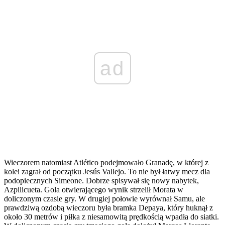
ad
Wieczorem natomiast Atlético podejmowało Granadę, w której z
kolei zagrał od początku Jesús Vallejo. To nie był łatwy mecz dla
podopiecznych Simeone. Dobrze spisywał się nowy nabytek,
Azpilicueta. Gola otwierającego wynik strzelił Morata w
doliczonym czasie gry. W drugiej połowie wyrównał Samu, ale
prawdziwą ozdobą wieczoru była bramka Depaya, który huknął z
około 30 metrów i piłka z niesamowitą prędkością wpadła do siatki.