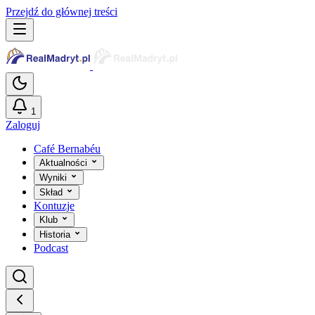
Przejdź do głównej treści
1
Zaloguj
Café Bernabéu
Aktualności
Wyniki
Skład
Kontuzje
Klub
Historia
Podcast