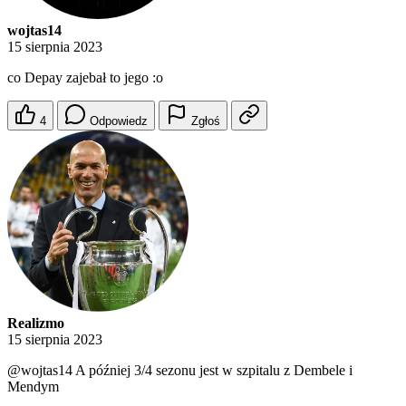
wojtas14
15 sierpnia 2023
co Depay zajebał to jego :o
4
Odpowiedz
Zgłoś
Realizmo
15 sierpnia 2023
@wojtas14
A później 3/4 sezonu jest w szpitalu z Dembele i
Mendym