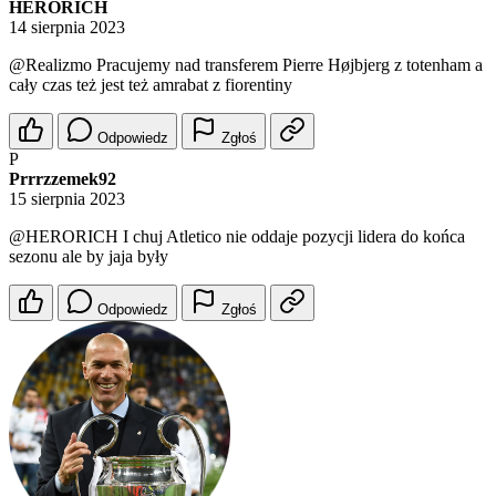
HERORICH
14 sierpnia 2023
@Realizmo
Pracujemy nad transferem Pierre Højbjerg z totenham a
cały czas też jest też amrabat z fiorentiny
Odpowiedz
Zgłoś
P
Prrrzzemek92
15 sierpnia 2023
@HERORICH
I chuj Atletico nie oddaje pozycji lidera do końca
sezonu ale by jaja były
Odpowiedz
Zgłoś