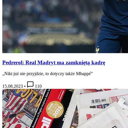
Pedrerol: Real Madryt ma zamkniętą kadrę
„Nikt już nie przyjdzie, to dotyczy także Mbappé”
15.08.2023
•
110