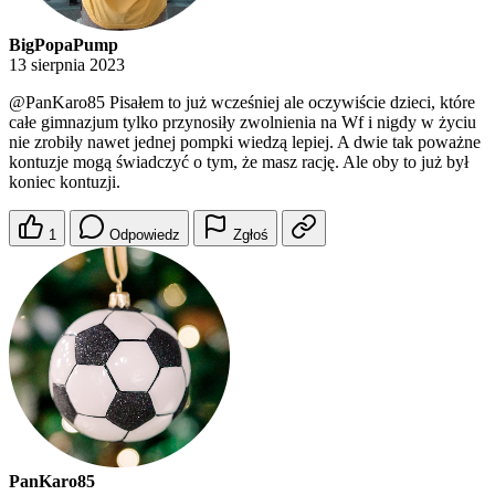
BigPopaPump
13 sierpnia 2023
@PanKaro85
Pisałem to już wcześniej ale oczywiście dzieci, które
całe gimnazjum tylko przynosiły zwolnienia na Wf i nigdy w życiu
nie zrobiły nawet jednej pompki wiedzą lepiej. A dwie tak poważne
kontuzje mogą świadczyć o tym, że masz rację. Ale oby to już był
koniec kontuzji.
1
Odpowiedz
Zgłoś
PanKaro85