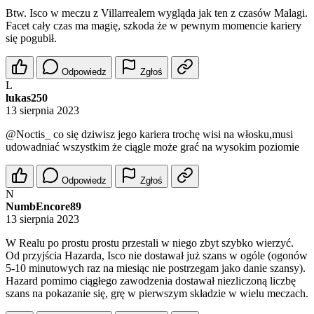
Btw. Isco w meczu z Villarrealem wygląda jak ten z czasów Malagi.
Facet cały czas ma magię, szkoda że w pewnym momencie kariery
się pogubił.
Odpowiedz
Zgłoś
L
lukas250
13 sierpnia 2023
@Noctis_
co się dziwisz jego kariera trochę wisi na włosku,musi
udowadniać wszystkim że ciągle może grać na wysokim poziomie
Odpowiedz
Zgłoś
N
NumbEncore89
13 sierpnia 2023
W Realu po prostu prostu przestali w niego zbyt szybko wierzyć.
Od przyjścia Hazarda, Isco nie dostawał już szans w ogóle (ogonów
5-10 minutowych raz na miesiąc nie postrzegam jako danie szansy).
Hazard pomimo ciągłego zawodzenia dostawał niezliczoną liczbę
szans na pokazanie się, grę w pierwszym składzie w wielu meczach.