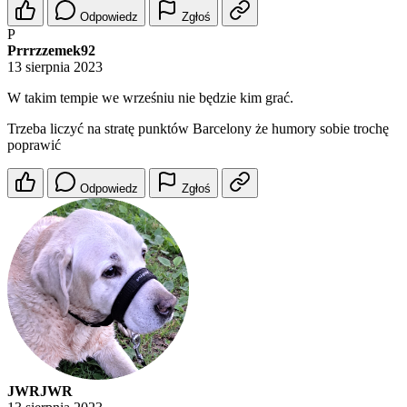
Odpowiedz
Zgłoś
P
Prrrzzemek92
13 sierpnia 2023
W takim tempie we wrześniu nie będzie kim grać.
Trzeba liczyć na stratę punktów Barcelony że humory sobie trochę
poprawić
Odpowiedz
Zgłoś
JWRJWR