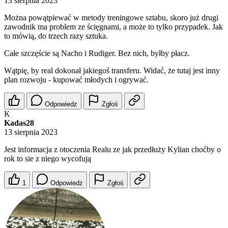
13 sierpnia 2023
Można powątpiewać w metody treningowe sztabu, skoro już drugi
zawodnik ma problem ze ścięgnami, a może to tylko przypadek. Jak
to mówią, do trzech razy sztuka.
Całe szczęście są Nacho i Rudiger. Bez nich, byłby płacz.
Wątpię, by real dokonał jakiegoś transferu. Widać, że tutaj jest inny
plan rozwoju - kupować młodych i ogrywać.
Odpowiedz
Zgłoś
K
Kadas28
13 sierpnia 2023
Jest informacja z otoczenia Realu ze jak przedłuży Kylian choćby o
rok to sie z niego wycofują
1
Odpowiedz
Zgłoś