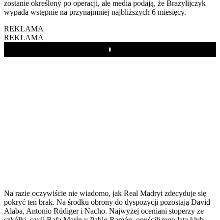
zostanie określony po operacji, ale media podają, że Brazylijczyk
wypada wstępnie na przynajmniej najbliższych 6 miesięcy.
REKLAMA
REKLAMA
Play
Na razie oczywiście nie wiadomo, jak Real Madryt zdecyduje się
pokryć ten brak. Na środku obrony do dyspozycji pozostają David
Alaba, Antonio Rüdiger i Nacho. Najwyżej oceniani stoperzy ze
szkółki, czyli Rafa Marín y Pablo Ramón, opuścili tego lata klub,