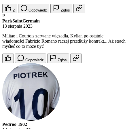
2
Odpowiedz
Zgłoś
P
ParisSaintGermain
13 sierpnia 2023
Militao i Courtois zerwane więzadła, Kylian po ostatniej
wiadomości Fabrizio Romano raczej przedłuży kontrakt... Aż strach
myśleć co to może być
Odpowiedz
Zgłoś
Pedroo-1902