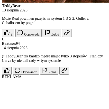
TeddyBear
13 sierpnia 2023
Może Real powinien przejść na system 1-3-5-2. Guller z
Ceballosem by pograli.
2
Odpowiedz
Zgłoś
B
Bartasss94
14 sierpnia 2023
@TeddyBear
tak bardzo mądre mając tylko 3 stoperów.. Fran czy
Carva by nie dali rady w tym systemie
Odpowiedz
Zgłoś
REKLAMA