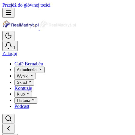
Przejdź do głównej treści
1
Zaloguj
Café Bernabéu
Aktualności
Wyniki
Skład
Kontuzje
Klub
Historia
Podcast