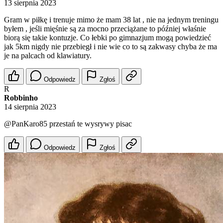
13 sierpnia 2023
Gram w piłkę i trenuje mimo że mam 38 lat , nie na jednym treningu
byłem , jeśli mięśnie są za mocno przeciążane to później właśnie
biorą się takie kontuzje. Co łebki po gimnazjum mogą powiedzieć
jak 5km nigdy nie przebiegł i nie wie co to są zakwasy chyba że ma
je na palcach od klawiatury.
Odpowiedz
Zgłoś
R
Robbinho
14 sierpnia 2023
@PanKaro85
przestań te wysrywy pisac
Odpowiedz
Zgłoś