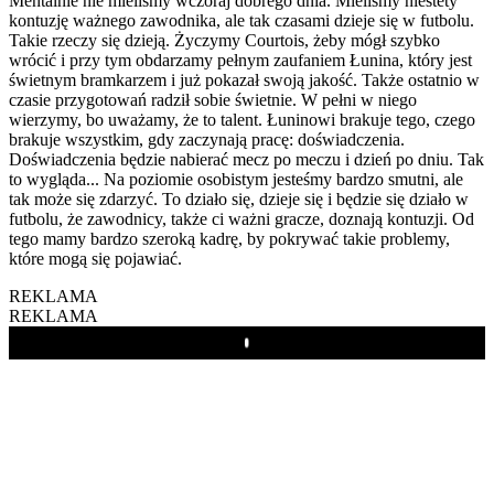
Mentalnie nie mieliśmy wczoraj dobrego dnia. Mieliśmy niestety
kontuzję ważnego zawodnika, ale tak czasami dzieje się w futbolu.
Takie rzeczy się dzieją. Życzymy Courtois, żeby mógł szybko
wrócić i przy tym obdarzamy pełnym zaufaniem Łunina, który jest
świetnym bramkarzem i już pokazał swoją jakość. Także ostatnio w
czasie przygotowań radził sobie świetnie. W pełni w niego
wierzymy, bo uważamy, że to talent. Łuninowi brakuje tego, czego
brakuje wszystkim, gdy zaczynają pracę: doświadczenia.
Doświadczenia będzie nabierać mecz po meczu i dzień po dniu. Tak
to wygląda... Na poziomie osobistym jesteśmy bardzo smutni, ale
tak może się zdarzyć. To działo się, dzieje się i będzie się działo w
futbolu, że zawodnicy, także ci ważni gracze, doznają kontuzji. Od
tego mamy bardzo szeroką kadrę, by pokrywać takie problemy,
które mogą się pojawiać.
REKLAMA
REKLAMA
Play