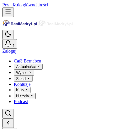
Przejdź do głównej treści
1
Zaloguj
Café Bernabéu
Aktualności
Wyniki
Skład
Kontuzje
Klub
Historia
Podcast