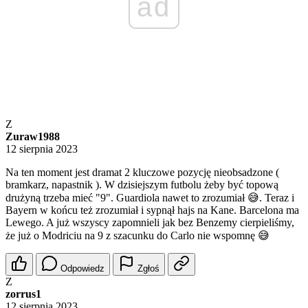
ad
Z
Zuraw1988
12 sierpnia 2023
Na ten moment jest dramat 2 kluczowe pozycję nieobsadzone (
bramkarz, napastnik ). W dzisiejszym futbolu żeby być topową
drużyną trzeba mieć "9". Guardiola nawet to zrozumiał 😅. Teraz i
Bayern w końcu też zrozumiał i sypnął hajs na Kane. Barcelona ma
Lewego. A już wszyscy zapomnieli jak bez Benzemy cierpieliśmy,
że już o Modriciu na 9 z szacunku do Carlo nie wspomnę 😅
Odpowiedz
Zgłoś
Z
zorrus1
12 sierpnia 2023