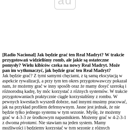
ad
[Radio Nacional] Jak będzie grać ten Real Madryt? W trakcie
przygotowań widzieliśmy romb, ale jakie są ostateczne
pomysły? Wielu kibiców czeka na nowy Real Madryt. Może
pan im wytłumaczyć, jak będzie grać ten Real Madryt?
Jak będzie grać? Z tymi samymi chęciami, z tą samą ekscytacją w
aspekcie rywalizacji, a przy tym ten okres przygotowawczy pokazał
nam, że możemy grać w inny sposób oraz że mamy dosyć szeroką i
różnorodną kadrę, by móc korzystać z różnych systemów. W trakcie
przygotowaniach praktycznie ciągle korzystaliśmy z rombu. W
pewnych kwestiach wyszedł dobrze, nad innymi musimy pracować,
jak na przykład profilem defensywnym. Jasne jest jednak, że nie
będzie tylko jednego systemu w tym sezonie. Myślę, że możemy
grać w 4-3-3 ze środkowym napastnikiem. Możemy grać w 4-2-3-1
z dwoma
pivotami
. Nie stawiam na jeden system. Mamy
możliwości i będziemy korzystać w tym sezonie z różnych