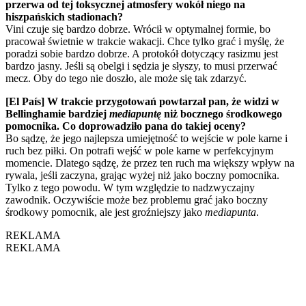
przerwa od tej toksycznej atmosfery wokół niego na
hiszpańskich stadionach?
Vini czuje się bardzo dobrze. Wrócił w optymalnej formie, bo
pracował świetnie w trakcie wakacji. Chce tylko grać i myślę, że
poradzi sobie bardzo dobrze. A protokół dotyczący rasizmu jest
bardzo jasny. Jeśli są obelgi i sędzia je słyszy, to musi przerwać
mecz. Oby do tego nie doszło, ale może się tak zdarzyć.
[El País] W trakcie przygotowań powtarzał pan, że widzi w
Bellinghamie bardziej
mediapuntę
niż bocznego środkowego
pomocnika. Co doprowadziło pana do takiej oceny?
Bo sądzę, że jego najlepsza umiejętność to wejście w pole karne i
ruch bez piłki. On potrafi wejść w pole karne w perfekcyjnym
momencie. Dlatego sądzę, że przez ten ruch ma większy wpływ na
rywala, jeśli zaczyna, grając wyżej niż jako boczny pomocnika.
Tylko z tego powodu. W tym względzie to nadzwyczajny
zawodnik. Oczywiście może bez problemu grać jako boczny
środkowy pomocnik, ale jest groźniejszy jako
mediapunta
.
REKLAMA
REKLAMA