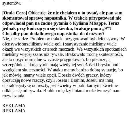
systemów.
[Onda Cero] Obiecuję, że nie chciałem o to pytać, ale pan sam
skomentował sprawę napastnika. W trakcie przygotowań nie
odpowiadał pan na żadne pytania o Kyliana Mbappé. Teraz
jednak przy kończącym się okienku, brakuje panu „9”?
Chciałby pan dodatkowego napastnika do drużyny?
Nie, nie sądzę. Problem w trakcie przygotowań był defensywny. W
ofensywie strzeliliśmy wiele goli i statystycznie mieliśmy wiele
okazji we wszystkich czterech meczach. We wszystkich spotkaniach
mieliśmy więcej szans niż rywale. Brakowało trochę skuteczności,
ale to dosyć normalne w czasie przygotowań, bo piłkarze, a
szczególnie atakujący nie mają wtedy tej świeżości i błysku pod
względem skuteczności. W ataku mamy bardzo dobrą sytuację, bo
jak mówię, mamy wiele opcji. Doszło dwóch graczy, którzy
dorzucają nowe rzeczy, czyli Joselu i Brahim. Joselu ma inną
charakterystykę od reszty, jest świetny w polu karnym, świetnie
odkleja się od rywala. Brahim między liniami może tworzyć nam
rozwiązania.
REKLAMA
REKLAMA