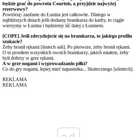
będzie grać do powrotu Courtois, a przyjdzie najwyżej
rezerwowy?
Powtórzę: zaufanie do Łunina jest całkowite. Dlatego w
najbliższych dniach jeśli dodamy bramkarza do kadry, to ciągle
wierzymy w Łunina i będziemy iść dalej z Łuninem.
[COPE] Jeśli zdecydujecie się na bramkarza, to jakiego profilu
szukacie?
Żeby bronił rękami [śmiech sali]. Po pierwsze, żeby bronił rękami.
O to prosiłem wszystkich swoich bramkarzy, jakich miałem, żeby
byli dobrzy w grze rękami.
A w grze nogami i wyprowadzaniu piłki?
Co do gry nogami, lepiej mieć napastnika... Skutecznego [uśmiech].
REKLAMA
REKLAMA