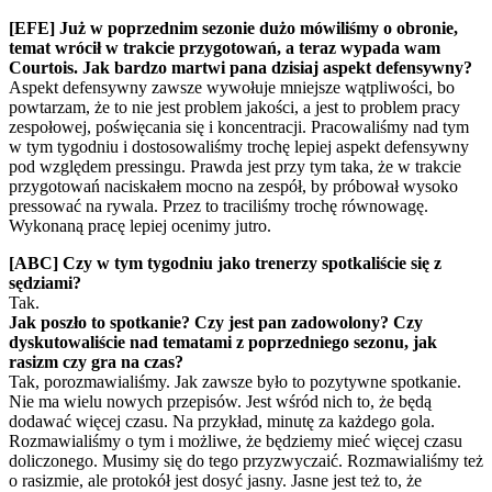
[EFE] Już w poprzednim sezonie dużo mówiliśmy o obronie,
temat wrócił w trakcie przygotowań, a teraz wypada wam
Courtois. Jak bardzo martwi pana dzisiaj aspekt defensywny?
Aspekt defensywny zawsze wywołuje mniejsze wątpliwości, bo
powtarzam, że to nie jest problem jakości, a jest to problem pracy
zespołowej, poświęcania się i koncentracji. Pracowaliśmy nad tym
w tym tygodniu i dostosowaliśmy trochę lepiej aspekt defensywny
pod względem pressingu. Prawda jest przy tym taka, że w trakcie
przygotowań naciskałem mocno na zespół, by próbował wysoko
pressować na rywala. Przez to traciliśmy trochę równowagę.
Wykonaną pracę lepiej ocenimy jutro.
[ABC] Czy w tym tygodniu jako trenerzy spotkaliście się z
sędziami?
Tak.
Jak poszło to spotkanie? Czy jest pan zadowolony? Czy
dyskutowaliście nad tematami z poprzedniego sezonu, jak
rasizm czy gra na czas?
Tak, porozmawialiśmy. Jak zawsze było to pozytywne spotkanie.
Nie ma wielu nowych przepisów. Jest wśród nich to, że będą
dodawać więcej czasu. Na przykład, minutę za każdego gola.
Rozmawialiśmy o tym i możliwe, że będziemy mieć więcej czasu
doliczonego. Musimy się do tego przyzwyczaić. Rozmawialiśmy też
o rasizmie, ale protokół jest dosyć jasny. Jasne jest też to, że