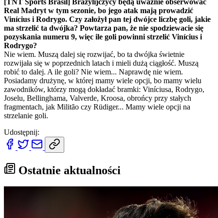
[TNT Sports Brasil] Brazylijczycy będą uważnie obserwować
Real Madryt w tym sezonie, bo jego atak mają prowadzić
Vinícius i Rodrygo. Czy założył pan tej dwójce liczbę goli, jakie
ma strzelić ta dwójka? Powtarza pan, że nie spodziewacie się
pozyskania numeru 9, więc ile goli powinni strzelić Vinícius i
Rodrygo?
Nie wiem. Muszą dalej się rozwijać, bo ta dwójka świetnie
rozwijała się w poprzednich latach i mieli dużą ciągłość. Muszą
robić to dalej. A ile goli? Nie wiem... Naprawdę nie wiem.
Posiadamy drużynę, w której mamy wiele opcji, bo mamy wielu
zawodników, którzy mogą dokładać bramki: Viníciusa, Rodrygo,
Joselu, Bellinghama, Valverde, Kroosa, obrońcy przy stałych
fragmentach, jak Militão czy Rüdiger... Mamy wiele opcji na
strzelanie goli.
Udostępnij:
Ostatnie aktualności