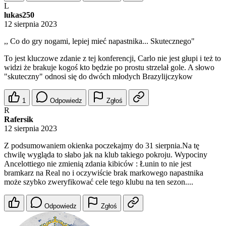
L
lukas250
12 sierpnia 2023
,, Co do gry nogami, lepiej mieć napastnika... Skutecznego"
To jest kluczowe zdanie z tej konferencji, Carlo nie jest głupi i też to
widzi że brakuje kogoś kto będzie po prostu strzelał gole. A słowo
"skuteczny" odnosi się do dwóch młodych Brazylijczykow
1
Odpowiedz
Zgłoś
R
Rafersik
12 sierpnia 2023
Z podsumowaniem okienka poczekajmy do 31 sierpnia.Na tę
chwilę wygląda to słabo jak na klub takiego pokroju. Wypociny
Ancelottiego nie zmienią zdania kibiców : Łunin to nie jest
bramkarz na Real no i oczywiście brak markowego napastnika
może szybko zweryfikować cele tego klubu na ten sezon....
Odpowiedz
Zgłoś