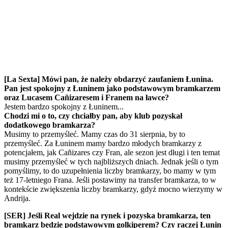
[La Sexta] Mówi pan, że należy obdarzyć zaufaniem Łunina.
Pan jest spokojny z Łuninem jako podstawowym bramkarzem
oraz Lucasem Cañizaresem i Franem na ławce?
Jestem bardzo spokojny z Łuninem...
Chodzi mi o to, czy chciałby pan, aby klub pozyskał
dodatkowego bramkarza?
Musimy to przemyśleć. Mamy czas do 31 sierpnia, by to
przemyśleć. Za Łuninem mamy bardzo młodych bramkarzy z
potencjałem, jak Cañizares czy Fran, ale sezon jest długi i ten temat
musimy przemyśleć w tych najbliższych dniach. Jednak jeśli o tym
pomyślimy, to do uzupełnienia liczby bramkarzy, bo mamy w tym
też 17-letniego Frana. Jeśli postawimy na transfer bramkarza, to w
kontekście zwiększenia liczby bramkarzy, gdyż mocno wierzymy w
Andrija.
[SER] Jeśli Real wejdzie na rynek i pozyska bramkarza, ten
bramkarz będzie podstawowym golkiperem? Czy raczej Łunin