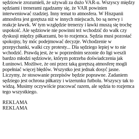
sędziowie zrozumieli, że używali za dużo VAR-u. Wszyscy między
sędziami i trenerami zgadzamy się, że VAR powinien
interweniować rzadziej. Inny temat to atmosfera. W Hiszpanii
atmosfera jest gorętsza niż w innych miejscach, bo są nerwy i
reakcje ławek. W tym względzie trenerzy i ławki muszą się trochę
uspokoić. Ale sędziowie nie powinni też wchodzić do walk czy
dyskusji między piłkarzami, bo to rozjemca. Sędzia musi pozostać
spokojny, by móc podejmować decyzje. Wchodzenie w
przepychanki, walki czy protesty... Dla sędziego lepiej w to nie
wchodzić. Prawdą jest, że w poprzednim sezonie do ligi weszli
bardzo młodzi sędziowie, którym potrzeba doświadczenia jak
Łuninowi. Możliwe, że oni przez taką gorętszą atmosferę mogli
popełniać więcej błędów. Wszystko jest jednak dosyć jasne.
Liczymy, że stosowanie przepisów będzie poprawne. Zadaniem
sędziego jest ochrona piłkarzy i wizerunku futbolu. Wszyscy tak to
widzą. Musimy oczywiście pracować razem, ale sędzia to rozjemca
tego wszystkiego.
REKLAMA
REKLAMA