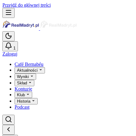
Przejdź do głównej treści
1
Zaloguj
Café Bernabéu
Aktualności
Wyniki
Skład
Kontuzje
Klub
Historia
Podcast