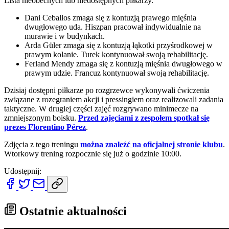
Lista nieobecnych lub niedostępnych piłkarzy.
Dani Ceballos zmaga się z kontuzją prawego mięśnia
dwugłowego uda. Hiszpan pracował indywidualnie na
murawie i w budynkach.
Arda Güler zmaga się z kontuzją łąkotki przyśrodkowej w
prawym kolanie. Turek kontynuował swoją rehabilitację.
Ferland Mendy zmaga się z kontuzją mięśnia dwugłowego w
prawym udzie. Francuz kontynuował swoją rehabilitację.
Dzisiaj dostępni piłkarze po rozgrzewce wykonywali ćwiczenia
związane z rozegraniem akcji i pressingiem oraz realizowali zadania
taktyczne. W drugiej części zajęć rozgrywano minimecze na
zmniejszonym boisku.
Przed zajęciami z zespołem spotkał się
prezes Florentino Pérez
.
Zdjęcia z tego treningu
można znaleźć na oficjalnej stronie klubu
.
Wtorkowy trening rozpocznie się już o godzinie 10:00.
Udostępnij:
Ostatnie aktualności