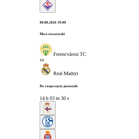
08.08.2026 19:00
Mecz towarzyski
Ferencvárosi TC
vs
Real Madryt
Do rozpoczęcia pozostało
14
h
03
m
29
s