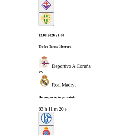
12.08.2026 21:00
Trofeo Teresa Herrera
Deportivo A Coruña
vs
Real Madryt
Do rozpoczęcia pozostało
83
h
11
m
19
s