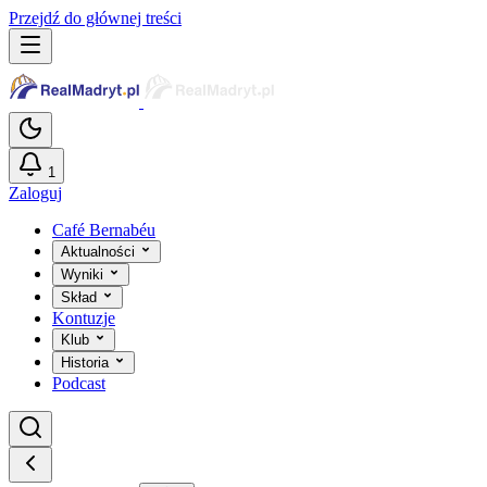
Przejdź do głównej treści
1
Zaloguj
Café Bernabéu
Aktualności
Wyniki
Skład
Kontuzje
Klub
Historia
Podcast