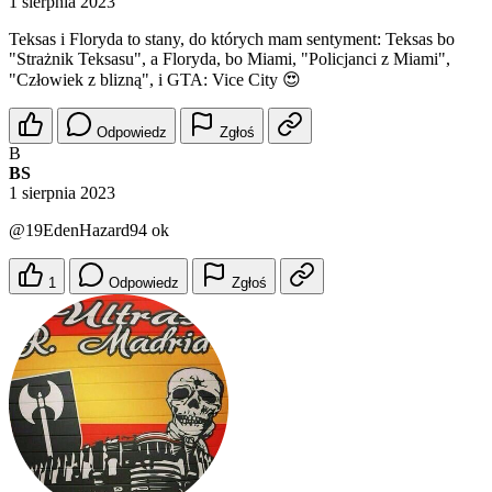
1 sierpnia 2023
Teksas i Floryda to stany, do których mam sentyment: Teksas bo
"Strażnik Teksasu", a Floryda, bo Miami, "Policjanci z Miami",
"Człowiek z blizną", i GTA: Vice City 😍
Odpowiedz
Zgłoś
B
BS
1 sierpnia 2023
@19EdenHazard94
ok
1
Odpowiedz
Zgłoś