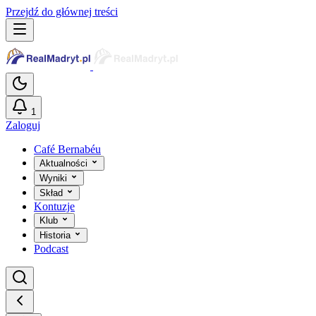
Przejdź do głównej treści
1
Zaloguj
Café Bernabéu
Aktualności
Wyniki
Skład
Kontuzje
Klub
Historia
Podcast