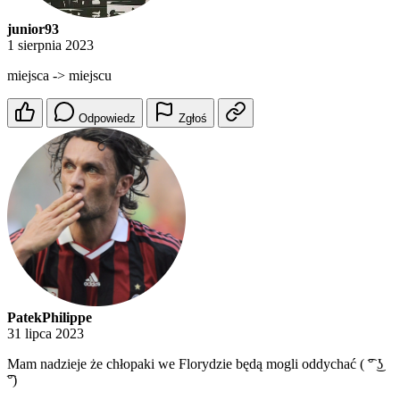
junior93
1 sierpnia 2023
miejsca -> miejscu
Odpowiedz
Zgłoś
PatekPhilippe
31 lipca 2023
Mam nadzieje że chłopaki we Florydzie będą mogli oddychać ( ͡° ͜ʖ
͡°)