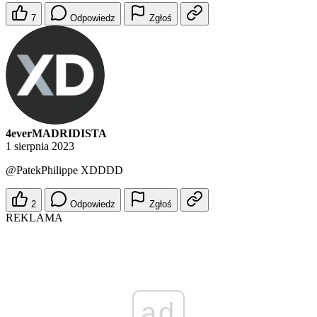
7
Odpowiedz
Zgłoś
4everMADRIDISTA
1 sierpnia 2023
@PatekPhilippe
XDDDD
2
Odpowiedz
Zgłoś
REKLAMA
ad