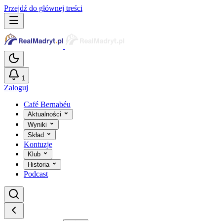
Przejdź do głównej treści
1
Zaloguj
Café Bernabéu
Aktualności
Wyniki
Skład
Kontuzje
Klub
Historia
Podcast