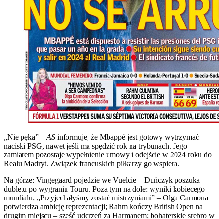
„Nie pęka” –
AS
informuje, że Mbappé jest gotowy wytrzymać
naciski PSG, nawet jeśli ma spędzić rok na trybunach. Jego
zamiarem pozostaje wypełnienie umowy i odejście w 2024 roku do
Realu Madryt. Związek francuskich piłkarzy go wspiera.
Na górze: Vingegaard pojedzie we Vuelcie – Duńczyk poszuka
dubletu po wygraniu Touru. Poza tym na dole: wyniki kobiecego
mundialu; „Przyjechałyśmy zostać mistrzyniami” – Olga Carmona
potwierdza ambicję reprezentacji; Rahm kończy British Open na
drugim miejscu – sześć uderzeń za Harmanem; bohaterskie srebro w