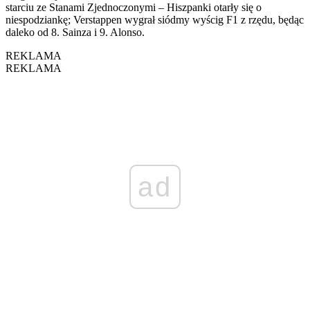
starciu ze Stanami Zjednoczonymi – Hiszpanki otarły się o
niespodziankę; Verstappen wygrał siódmy wyścig F1 z rzędu, będąc
daleko od 8. Sainza i 9. Alonso.
REKLAMA
REKLAMA
ad