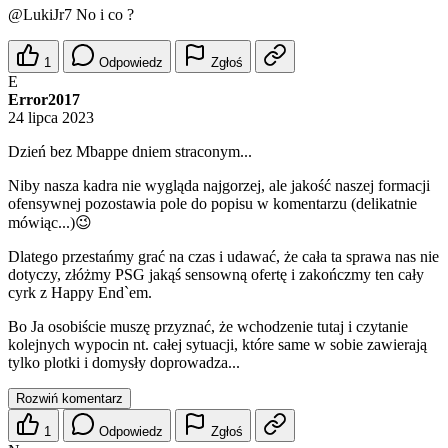
@LukiJr7
No i co ?
1
Odpowiedz
Zgłoś
E
Error2017
24 lipca 2023
Dzień bez Mbappe dniem straconym...
Niby nasza kadra nie wygląda najgorzej, ale jakość naszej formacji
ofensywnej pozostawia pole do popisu w komentarzu (delikatnie
mówiąc...)😉
Dlatego przestańmy grać na czas i udawać, że cała ta sprawa nas nie
dotyczy, złóżmy PSG jakąś sensowną ofertę i zakończmy ten cały
cyrk z Happy End`em.
Bo Ja osobiście muszę przyznać, że wchodzenie tutaj i czytanie
kolejnych wypocin nt. całej sytuacji, które same w sobie zawierają
tylko plotki i domysły doprowadza...
Rozwiń komentarz
1
Odpowiedz
Zgłoś