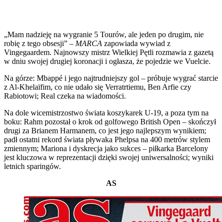
„Mam nadzieję na wygranie 5 Tourów, ale jeden po drugim, nie
robię z tego obsesji” –
MARCA
zapowiada wywiad z
Vingegaardem. Najnowszy mistrz Wielkiej Pętli rozmawia z gazetą
w dniu swojej drugiej koronacji i ogłasza, że pojedzie we Vuelcie.
Na górze: Mbappé i jego najtrudniejszy gol – próbuje wygrać starcie
z Al-Khelaïfim, co nie udało się Verratrtiemu, Ben Arfie czy
Rabiotowi; Real czeka na wiadomości.
Na dole wicemistrzostwo świata koszykarek U-19, a poza tym na
boku: Rahm pozostał o krok od golfowego British Open – skończył
drugi za Brianem Harmanem, co jest jego najlepszym wynikiem;
padł ostatni rekord świata pływaka Phelpsa na 400 metrów stylem
zmiennym; Mariona i dyskrecja jako sukces – piłkarka Barcelony
jest kluczowa w reprezentacji dzięki swojej uniwersalności; wyniki
letnich sparingów.
AS