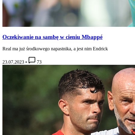
Oczekiwanie na sambę w cieniu Mbappé
Real ma już środkowego napastnika, a jest nim Endrick
23.07.2023
•
73