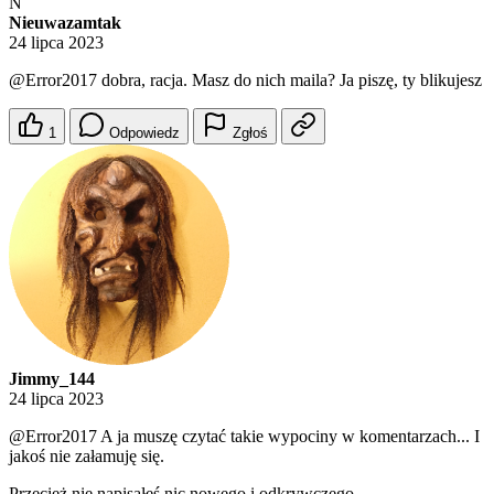
N
Nieuwazamtak
24 lipca 2023
@Error2017
dobra, racja. Masz do nich maila? Ja piszę, ty blikujesz
1
Odpowiedz
Zgłoś
Jimmy_144
24 lipca 2023
@Error2017
A ja muszę czytać takie wypociny w komentarzach... I
jakoś nie załamuję się.
Przecież nie napisałeś nic nowego i odkrywczego.