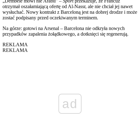
„Dembélé mówi nie Arabii” –
Sport
przekazuje, że Francuz
otrzymał oszałamiającą ofertę od Al-Nassr, ale nie chciał jej nawet
wysłuchać. Nowy kontrakt z Barceloną jest na dobrej drodze i może
zostać podpisany przed oczekiwanym terminem.
Na górze: gotowi na Arsenal – Barcelona nie odkryła nowych
przypadków zapalenia żołądkowego, a dotknięci się regenerują.
REKLAMA
REKLAMA
ad