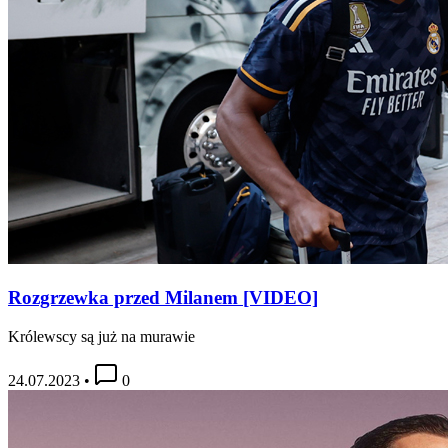
Rozgrzewka przed Milanem [VIDEO]
Królewscy są już na murawie
24.07.2023
•
0