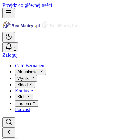
Przejdź do głównej treści
1
Zaloguj
Café Bernabéu
Aktualności
Wyniki
Skład
Kontuzje
Klub
Historia
Podcast