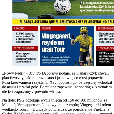
„Nowy Pedri” –
Mundo Deportivo
podaje, że Kanaryjczyk chwali
plan fizyczny, jaki mu rozpisano i jasno wie, co musi poprawić.
Poza kreowaniem i asystami, Xavi poprosił go, by częściej wchodził
do ataku i strzelał gole. Barcelona zapewnia, że sparing z Arsenalem
nie jest zagrożony z powodu wirusa.
Na dole: PSG oczekuje wyciągnięcia od 150 do 180 milionów za
Mbappé; Verstappen z siódmą wygraną z rzędu; Vingegaard królem
wielkiego Touru – Duńczyk potwierdza, że pojedzie we Vuelcie, a
Carlos Rodríguez (piąty) przewodził godnemu pochwały występowi