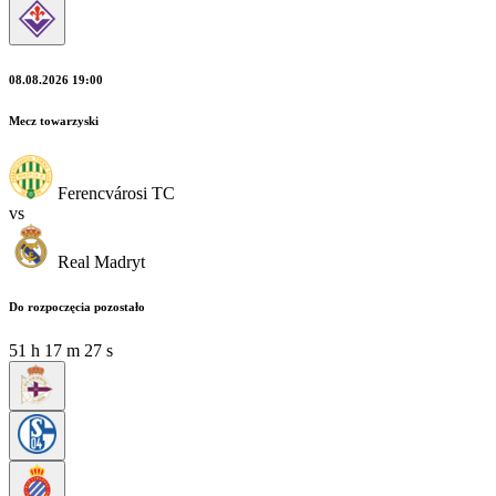
08.08.2026 19:00
Mecz towarzyski
Ferencvárosi TC
vs
Real Madryt
Do rozpoczęcia pozostało
51
h
17
m
25
s