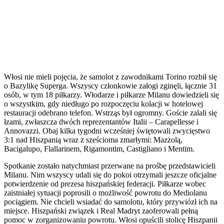
Włosi nie mieli pojęcia, że samolot z zawodnikami Torino rozbił się
o Bazylikę Superga. Wszyscy członkowie załogi zginęli, łącznie 31
osób, w tym 18 piłkarzy. Włodarze i piłkarze Milanu dowiedzieli się
o wszystkim, gdy niedługo po rozpoczęciu kolacji w hotelowej
restauracji odebrano telefon. Wstrząs był ogromny. Goście zalali się
łzami, zwłaszcza dwóch reprezentantów Italii – Carapellesse i
Annovazzi. Obaj kilka tygodni wcześniej świętowali zwycięstwo
3:1 nad Hiszpanią wraz z sześcioma zmarłymi: Mazzolą,
Bacigalupo, Flallarinem, Rigamontim, Castigliano i Mentim.
Spotkanie zostało natychmiast przerwane na prośbę przedstawicieli
Milanu. Nim wszyscy udali się do pokoi otrzymali jeszcze oficjalne
potwierdzenie od prezesa hiszpańskiej federacji. Piłkarze wobec
zaistniałej sytuacji poprosili o możliwość powrotu do Mediolanu
pociągiem. Nie chcieli wsiadać do samolotu, który przywiózł ich na
miejsce. Hiszpański związek i Real Madryt zaoferowali pełną
pomoc w zorganizowaniu powrotu. Włosi opuścili stolicę Hiszpanii