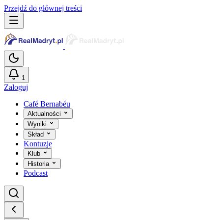
Przejdź do głównej treści
1
Zaloguj
Café Bernabéu
Aktualności
Wyniki
Skład
Kontuzje
Klub
Historia
Podcast