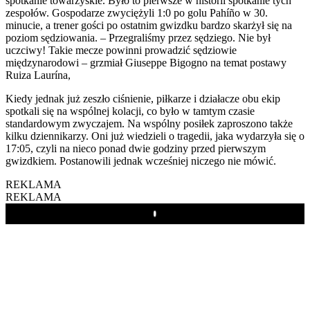
spotkanie towarzyskie. Było to pierwsze w historii spotkanie tych
zespołów. Gospodarze zwyciężyli 1:0 po golu Pahíño w 30.
minucie, a trener gości po ostatnim gwizdku bardzo skarżył się na
poziom sędziowania. – Przegraliśmy przez sędziego. Nie był
uczciwy! Takie mecze powinni prowadzić sędziowie
międzynarodowi – grzmiał Giuseppe Bigogno na temat postawy
Ruiza Laurína,
Kiedy jednak już zeszło ciśnienie, piłkarze i działacze obu ekip
spotkali się na wspólnej kolacji, co było w tamtym czasie
standardowym zwyczajem. Na wspólny posiłek zaproszono także
kilku dziennikarzy. Oni już wiedzieli o tragedii, jaka wydarzyła się o
17:05, czyli na nieco ponad dwie godziny przed pierwszym
gwizdkiem. Postanowili jednak wcześniej niczego nie mówić.
REKLAMA
REKLAMA
Play