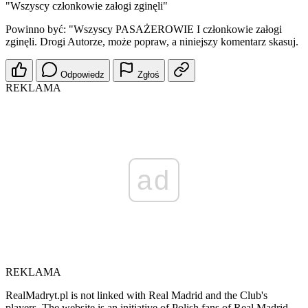
"Wszyscy członkowie załogi zginęli"
Powinno być: "Wszyscy PASAŻEROWIE I członkowie załogi
zginęli. Drogi Autorze, może popraw, a niniejszy komentarz skasuj.
Odpowiedz
Zgłoś
REKLAMA
ad
REKLAMA
RealMadryt.pl is not linked with Real Madrid and the Club's
players. The website is an initiative of Polish fans of Real Madrid.