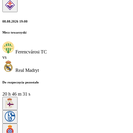
08.08.2026 19:00
Mecz towarzyski
Ferencvárosi TC
vs
Real Madryt
Do rozpoczęcia pozostało
20
h
46
m
29
s