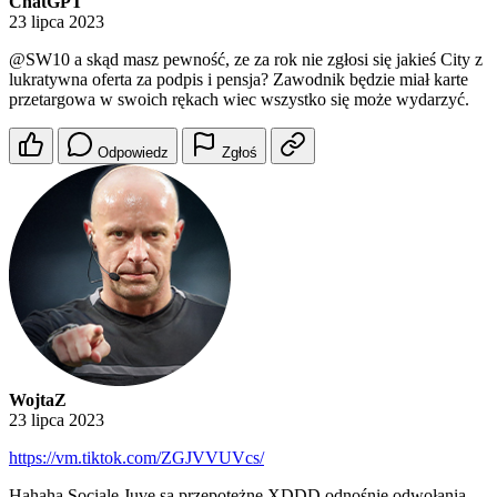
ChatGPT
23 lipca 2023
@SW10
a skąd masz pewność, ze za rok nie zgłosi się jakieś City z
lukratywna oferta za podpis i pensja? Zawodnik będzie miał karte
przetargowa w swoich rękach wiec wszystko się może wydarzyć.
Odpowiedz
Zgłoś
WojtaZ
23 lipca 2023
https://vm.tiktok.com/ZGJVVUVcs/
Hahaha Sociale Juve są przepotężne XDDD odnośnie odwołania