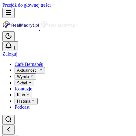
Przejdź do głównej treści
1
Zaloguj
Café Bernabéu
Aktualności
Wyniki
Skład
Kontuzje
Klub
Historia
Podcast