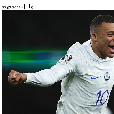
22.07.2023
•
9