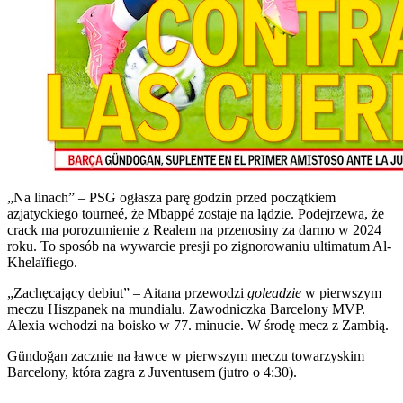
„Na linach” – PSG ogłasza parę godzin przed początkiem
azjatyckiego tourneé, że Mbappé zostaje na lądzie. Podejrzewa, że
crack ma porozumienie z Realem na przenosiny za darmo w 2024
roku. To sposób na wywarcie presji po zignorowaniu ultimatum Al-
Khelaïfiego.
„Zachęcający debiut” – Aitana przewodzi
goleadzie
w pierwszym
meczu Hiszpanek na mundialu. Zawodniczka Barcelony MVP.
Alexia wchodzi na boisko w 77. minucie. W środę mecz z Zambią.
Gündoğan zacznie na ławce w pierwszym meczu towarzyskim
Barcelony, która zagra z Juventusem (jutro o 4:30).