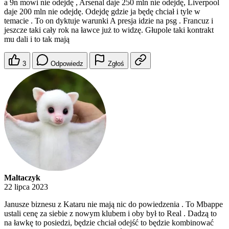
a 9n mowi nie odejdę , Arsenal daje 250 mln nie odejdę, Liverpool
daje 200 mln nie odejdę. Odejdę gdzie ja będę chciał i tyle w
temacie . To on dyktuje warunki A presja idzie na psg . Francuz i
jeszcze taki cały rok na ławce już to widzę. Głupole taki kontrakt
mu dali i to tak mają
3
Odpowiedz
Zgłoś
Maltaczyk
22 lipca 2023
Janusze biznesu z Kataru nie mają nic do powiedzenia . To Mbappe
ustali cenę za siebie z nowym klubem i oby był to Real . Dadzą to
na ławkę to posiedzi, będzie chciał odejść to będzie kombinować