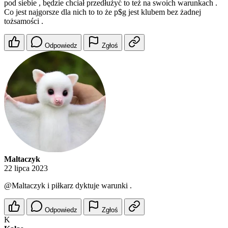
pod siebie , będzie chciał przedłużyć to też na swoich warunkach .
Co jest najgorsze dla nich to to że p$g jest klubem bez żadnej
tożsamości .
Odpowiedz
Zgłoś
Maltaczyk
22 lipca 2023
@Maltaczyk
i piłkarz dyktuje warunki .
Odpowiedz
Zgłoś
K