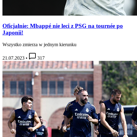
Oficjalnie: Mbappé nie leci z PSG na tournée po
Japonii!
Wszystko zmierza w jednym kierunku
21.07.2023
•
317