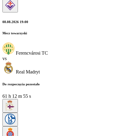
08.08.2026 19:00
Mecz towarzyski
Ferencvárosi TC
vs
Real Madryt
Do rozpoczęcia pozostało
61
h
12
m
53
s