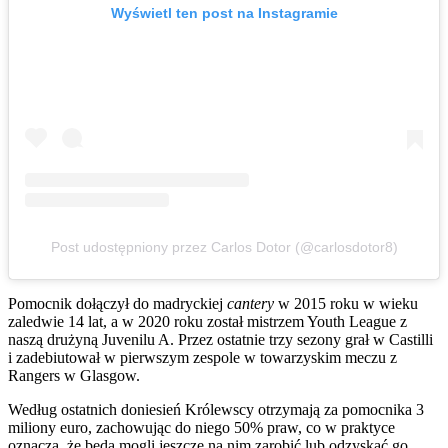
Wyświetl ten post na Instagramie
Post udostępniony przez Carlos Dotor (@carlosdotor8)
Pomocnik dołączył do madryckiej
cantery
w 2015 roku w wieku
zaledwie 14 lat, a w 2020 roku został mistrzem Youth League z
naszą drużyną Juvenilu A. Przez ostatnie trzy sezony grał w Castilli
i zadebiutował w pierwszym zespole w towarzyskim meczu z
Rangers w Glasgow.
Według ostatnich doniesień Królewscy otrzymają za pomocnika 3
miliony euro, zachowując do niego 50% praw, co w praktyce
oznacza, że będą mogli jeszcze na nim zarobić lub odzyskać go