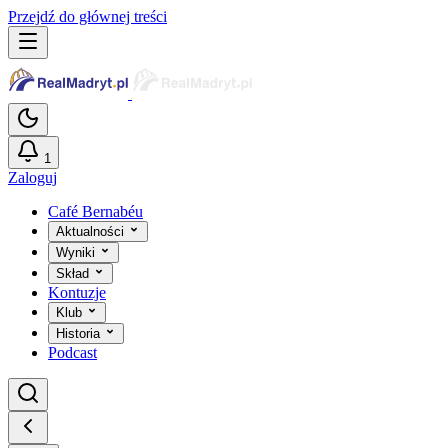
Przejdź do głównej treści
1
Zaloguj
Café Bernabéu
Aktualności
Wyniki
Skład
Kontuzje
Klub
Historia
Podcast