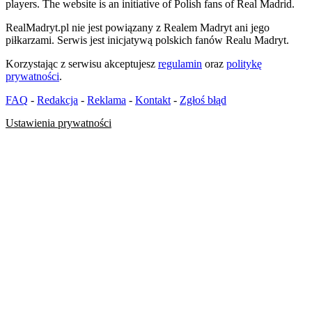
players. The website is an initiative of Polish fans of Real Madrid.
RealMadryt.pl nie jest powiązany z Realem Madryt ani jego
piłkarzami. Serwis jest inicjatywą polskich fanów Realu Madryt.
Korzystając z serwisu akceptujesz
regulamin
oraz
politykę
prywatności
.
FAQ
-
Redakcja
-
Reklama
-
Kontakt
-
Zgłoś błąd
Ustawienia prywatności