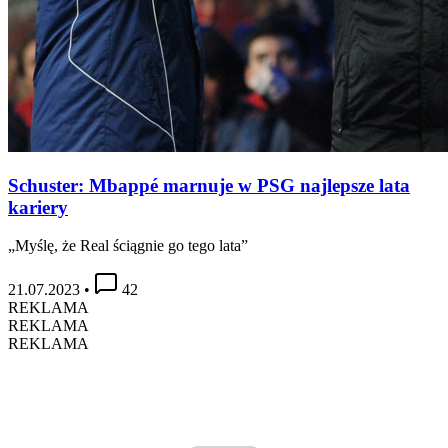
Schuster: Mbappé marnuje w PSG najlepsze lata
kariery
„Myślę, że Real ściągnie go tego lata”
21.07.2023
•
42
REKLAMA
REKLAMA
REKLAMA