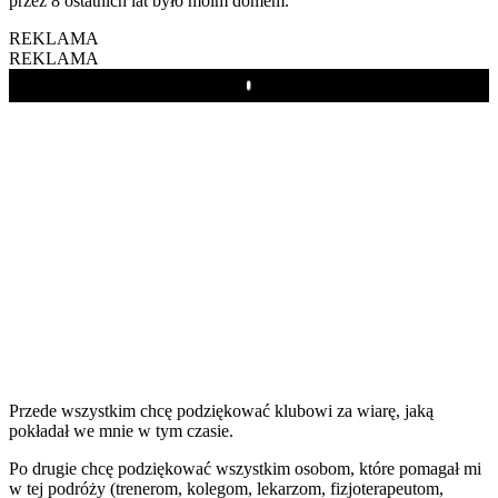
przez 8 ostatnich lat było moim domem.
REKLAMA
REKLAMA
Play
Przede wszystkim chcę podziękować klubowi za wiarę, jaką
pokładał we mnie w tym czasie.
Po drugie chcę podziękować wszystkim osobom, które pomagał mi
w tej podróży (trenerom, kolegom, lekarzom, fizjoterapeutom,