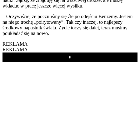
nauki. Sądzę, że znajduję się na właściwej drodze, ale muszę
wkładać w pracę jeszcze więcej wysiłku.
– Oczywiście, że poczuliśmy się źle po odejściu Benzemy. Jestem
na niego trochę „poirytowany”. Tak czy inaczej, to najlepszy
środkowy napastnik świata. Życie toczy się dalej, teraz musimy
poukładać się na nowo.
REKLAMA
REKLAMA
Play