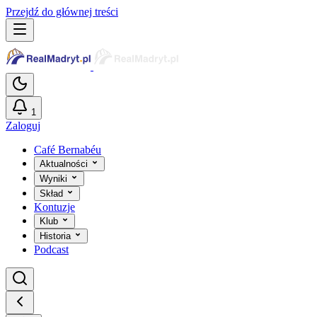
Przejdź do głównej treści
1
Zaloguj
Café Bernabéu
Aktualności
Wyniki
Skład
Kontuzje
Klub
Historia
Podcast