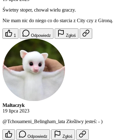
Świetny stoper, chował wielu graczy.
Nie mam nic do niego co do starcia z City czy z Gironą.
1
Odpowiedz
Zgłoś
Maltaczyk
19 lipca 2023
@Tchouameni_Belingham_lata
Złośliwy jesteś: - )
Odpowiedz
Zgłoś