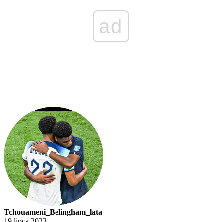
ad
Tchouameni_Belingham_lata
19 lipca 2023