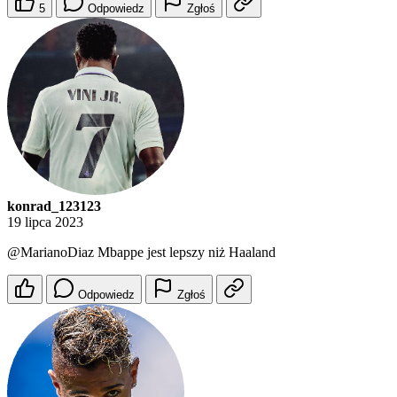
5
Odpowiedz
Zgłoś
konrad_123123
19 lipca 2023
@MarianoDiaz
Mbappe jest lepszy niż Haaland
Odpowiedz
Zgłoś