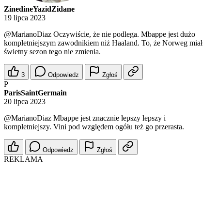
ZinedineYazidZidane
19 lipca 2023
@MarianoDiaz
Oczywiście, że nie podlega. Mbappe jest dużo
kompletniejszym zawodnikiem niż Haaland. To, że Norweg miał
świetny sezon tego nie zmienia.
3
Odpowiedz
Zgłoś
P
ParisSaintGermain
20 lipca 2023
@MarianoDiaz
Mbappe jest znacznie lepszy lepszy i
kompletniejszy. Vini pod względem ogółu też go przerasta.
Odpowiedz
Zgłoś
REKLAMA