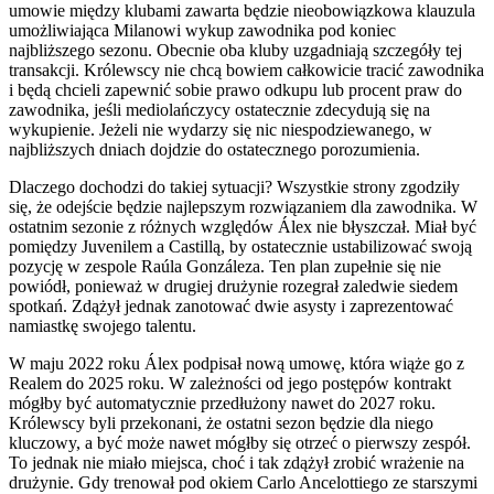
umowie między klubami zawarta będzie nieobowiązkowa klauzula
umożliwiająca Milanowi wykup zawodnika pod koniec
najbliższego sezonu. Obecnie oba kluby uzgadniają szczegóły tej
transakcji. Królewscy nie chcą bowiem całkowicie tracić zawodnika
i będą chcieli zapewnić sobie prawo odkupu lub procent praw do
zawodnika, jeśli mediolańczycy ostatecznie zdecydują się na
wykupienie. Jeżeli nie wydarzy się nic niespodziewanego, w
najbliższych dniach dojdzie do ostatecznego porozumienia.
Dlaczego dochodzi do takiej sytuacji? Wszystkie strony zgodziły
się, że odejście będzie najlepszym rozwiązaniem dla zawodnika. W
ostatnim sezonie z różnych względów Álex nie błyszczał. Miał być
pomiędzy Juvenilem a Castillą, by ostatecznie ustabilizować swoją
pozycję w zespole Raúla Gonzáleza. Ten plan zupełnie się nie
powiódł, ponieważ w drugiej drużynie rozegrał zaledwie siedem
spotkań. Zdążył jednak zanotować dwie asysty i zaprezentować
namiastkę swojego talentu.
W maju 2022 roku Álex podpisał nową umowę, która wiąże go z
Realem do 2025 roku. W zależności od jego postępów kontrakt
mógłby być automatycznie przedłużony nawet do 2027 roku.
Królewscy byli przekonani, że ostatni sezon będzie dla niego
kluczowy, a być może nawet mógłby się otrzeć o pierwszy zespół.
To jednak nie miało miejsca, choć i tak zdążył zrobić wrażenie na
drużynie. Gdy trenował pod okiem Carlo Ancelottiego ze starszymi