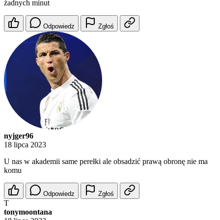
żadnych minut
Odpowiedz
Zgłoś
nyjger96
18 lipca 2023
U nas w akademii same perełki ale obsadzić prawą obronę nie ma
komu
Odpowiedz
Zgłoś
T
tonymoontana