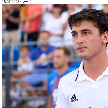
18.07.2023
•
4