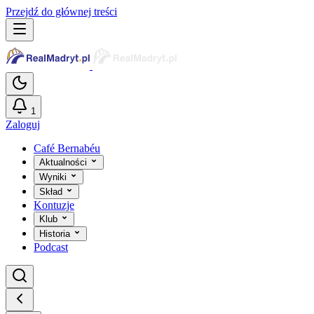
Przejdź do głównej treści
1
Zaloguj
Café Bernabéu
Aktualności
Wyniki
Skład
Kontuzje
Klub
Historia
Podcast