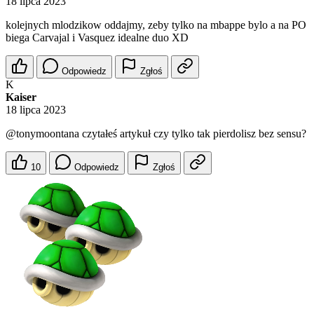
18 lipca 2023
kolejnych mlodzikow oddajmy, zeby tylko na mbappe bylo a na PO
biega Carvajal i Vasquez idealne duo XD
Odpowiedz
Zgłoś
K
Kaiser
18 lipca 2023
@tonymoontana
czytałeś artykuł czy tylko tak pierdolisz bez sensu?
10
Odpowiedz
Zgłoś