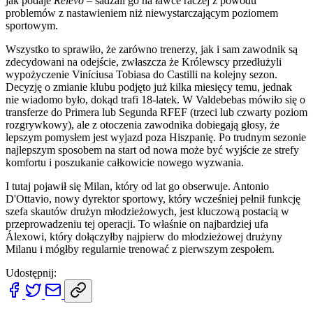
jak podaje
Relevo
– sadzali go na ławce raczej z powodu
problemów z nastawieniem niż niewystarczającym poziomem
sportowym.
Wszystko to sprawiło, że zarówno trenerzy, jak i sam zawodnik są
zdecydowani na odejście, zwłaszcza że Królewscy przedłużyli
wypożyczenie Viníciusa Tobiasa do Castilli na kolejny sezon.
Decyzję o zmianie klubu podjęto już kilka miesięcy temu, jednak
nie wiadomo było, dokąd trafi 18-latek. W Valdebebas mówiło się o
transferze do Primera lub Segunda RFEF (trzeci lub czwarty poziom
rozgrywkowy), ale z otoczenia zawodnika dobiegają głosy, że
lepszym pomysłem jest wyjazd poza Hiszpanię. Po trudnym sezonie
najlepszym sposobem na start od nowa może być wyjście ze strefy
komfortu i poszukanie całkowicie nowego wyzwania.
I tutaj pojawił się Milan, który od lat go obserwuje. Antonio
D'Ottavio, nowy dyrektor sportowy, który wcześniej pełnił funkcję
szefa skautów drużyn młodzieżowych, jest kluczową postacią w
przeprowadzeniu tej operacji. To właśnie on najbardziej ufa
Álexowi, który dołączyłby najpierw do młodzieżowej drużyny
Milanu i mógłby regularnie trenować z pierwszym zespołem.
Udostępnij: