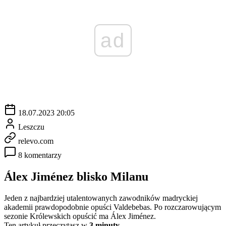
ad
18.07.2023 20:05
Leszczu
relevo.com
8 komentarzy
Álex Jiménez blisko Milanu
Jeden z najbardziej utalentowanych zawodników madryckiej
akademii prawdopodobnie opuści Valdebebas. Po rozczarowującym
sezonie Królewskich opuścić ma Álex Jiménez.
Ten artykuł przeczytasz w
3 minuty.