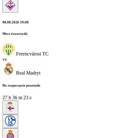
08.08.2026 19:00
Mecz towarzyski
Ferencvárosi TC
vs
Real Madryt
Do rozpoczęcia pozostało
27
h
36
m
22
s