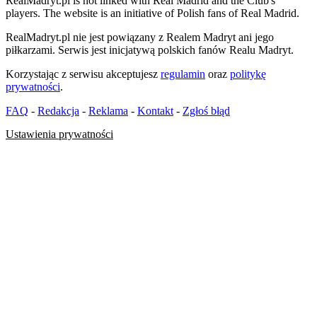
RealMadryt.pl is not linked with Real Madrid and the Club's
players. The website is an initiative of Polish fans of Real Madrid.
RealMadryt.pl nie jest powiązany z Realem Madryt ani jego
piłkarzami. Serwis jest inicjatywą polskich fanów Realu Madryt.
Korzystając z serwisu akceptujesz
regulamin
oraz
politykę
prywatności
.
FAQ
-
Redakcja
-
Reklama
-
Kontakt
-
Zgłoś błąd
Ustawienia prywatności