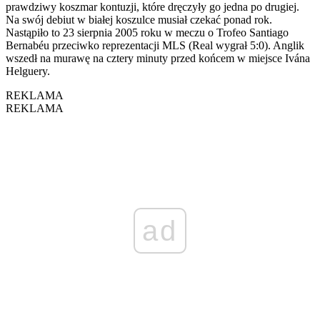
prawdziwy koszmar kontuzji, które dręczyły go jedna po drugiej.
Na swój debiut w białej koszulce musiał czekać ponad rok.
Nastąpiło to 23 sierpnia 2005 roku w meczu o Trofeo Santiago
Bernabéu przeciwko reprezentacji MLS (Real wygrał 5:0). Anglik
wszedł na murawę na cztery minuty przed końcem w miejsce Ivána
Helguery.
REKLAMA
REKLAMA
ad