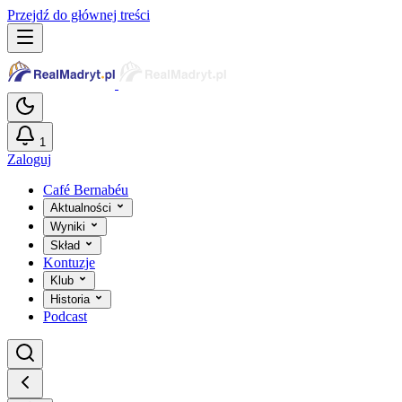
Przejdź do głównej treści
1
Zaloguj
Café Bernabéu
Aktualności
Wyniki
Skład
Kontuzje
Klub
Historia
Podcast