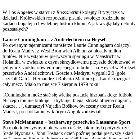
W Los Angeles w starciu z
Rossonerimi
kolejny Brytyjczyk w
dziejach Królewskich rozpocznie pisanie swojego rozdziału na
kartach bogatej i chwalebnej historii klubu. A jak wyglądały debiuty
pozostałych?
Laurie Cunningham – z Anderlechtem na Heysel
Po owianym tajemnicami transferze Laurie Cunningham dołączył
do Realu Madryt z West Bromwich Albion za niecały milion
funtów. Nie wystąpił w pierwszym sparingu w Maastricht w
Holandii, w związku z czym skrzydłowemu przyszło debiutować w
jednym z sanktuariów europejskiego futbolu – na Heysel w Brukseli
przeciwko Anderlechtowi. Goście z Madrytu wygrali 2:0 (gole
strzelali García Hernández i Roberto Martínez), a Laurie rozegrał
cały mecz. Miało to miejsce 7 sierpnia 1979 roku.
„Cunningham może stać się wielką postacią hiszpańskiego futbolu.
Niczego mu nie brakuje – drybluje, biega, strzela obiema nogami,
skacze…”, tłumaczył Vujadin Boškov, ówczesny trener Realu
Madryt, po spotkaniu, w którym Anglik zadziwiał.
Steve McManaman – bezbarwny przeciwko Lausanne-Sport
Po mało intensywnym pierwszym teście, jakim była potyczka ze
Stade Nyonnais, John Toshack dzień później podał pierwszy skład
na Lausanne-Sport, w którym umieścił Juana Antonio Samarancha