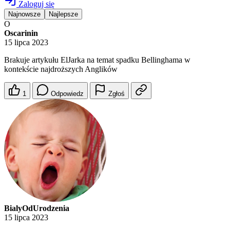
Zaloguj się
Najnowsze
Najlepsze
O
Oscarinin
15 lipca 2023
Brakuje artykułu ElJarka na temat spadku Bellinghama w
kontekście najdroższych Anglików
1
Odpowiedz
Zgłoś
BialyOdUrodzenia
15 lipca 2023