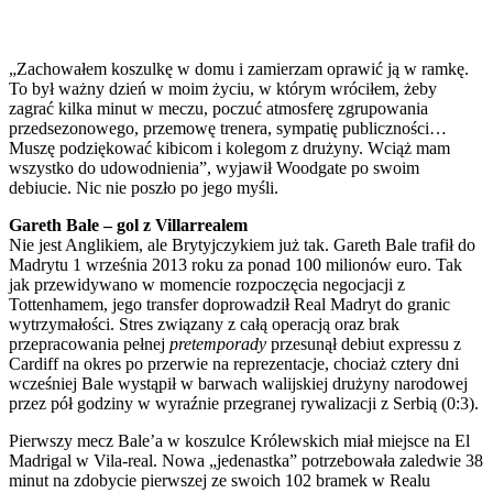
„Zachowałem koszulkę w domu i zamierzam oprawić ją w ramkę.
To był ważny dzień w moim życiu, w którym wróciłem, żeby
zagrać kilka minut w meczu, poczuć atmosferę zgrupowania
przedsezonowego, przemowę trenera, sympatię publiczności…
Muszę podziękować kibicom i kolegom z drużyny. Wciąż mam
wszystko do udowodnienia”, wyjawił Woodgate po swoim
debiucie. Nic nie poszło po jego myśli.
Gareth Bale – gol z Villarrealem
Nie jest Anglikiem, ale Brytyjczykiem już tak. Gareth Bale trafił do
Madrytu 1 września 2013 roku za ponad 100 milionów euro. Tak
jak przewidywano w momencie rozpoczęcia negocjacji z
Tottenhamem, jego transfer doprowadził Real Madryt do granic
wytrzymałości. Stres związany z całą operacją oraz brak
przepracowania pełnej
pretemporady
przesunął debiut expressu z
Cardiff na okres po przerwie na reprezentacje, chociaż cztery dni
wcześniej Bale wystąpił w barwach walijskiej drużyny narodowej
przez pół godziny w wyraźnie przegranej rywalizacji z Serbią (0:3).
Pierwszy mecz Bale’a w koszulce Królewskich miał miejsce na El
Madrigal w Vila-real. Nowa „jedenastka” potrzebowała zaledwie 38
minut na zdobycie pierwszej ze swoich 102 bramek w Realu