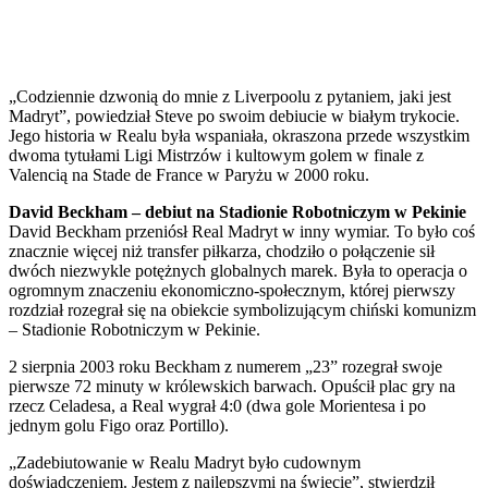
„Codziennie dzwonią do mnie z Liverpoolu z pytaniem, jaki jest
Madryt”, powiedział Steve po swoim debiucie w białym trykocie.
Jego historia w Realu była wspaniała, okraszona przede wszystkim
dwoma tytułami Ligi Mistrzów i kultowym golem w finale z
Valencią na Stade de France w Paryżu w 2000 roku.
David Beckham – debiut na Stadionie Robotniczym w Pekinie
David Beckham przeniósł Real Madryt w inny wymiar. To było coś
znacznie więcej niż transfer piłkarza, chodziło o połączenie sił
dwóch niezwykle potężnych globalnych marek. Była to operacja o
ogromnym znaczeniu ekonomiczno-społecznym, której pierwszy
rozdział rozegrał się na obiekcie symbolizującym chiński komunizm
– Stadionie Robotniczym w Pekinie.
2 sierpnia 2003 roku Beckham z numerem „23” rozegrał swoje
pierwsze 72 minuty w królewskich barwach. Opuścił plac gry na
rzecz Celadesa, a Real wygrał 4:0 (dwa gole Morientesa i po
jednym golu Figo oraz Portillo).
„Zadebiutowanie w Realu Madryt było cudownym
doświadczeniem. Jestem z najlepszymi na świecie”, stwierdził