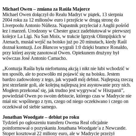
Michael Owen – zmiana za Raúla Majorce
Michael Owen dołączył do Realu Madryt w piątek, 13 sierpnia
2004 roku za 12 milionów euro i przejście w drugą stronę do
Liverpoolu Antonio Núñeza. Napastnik przyleciał z Anglii pośród
łez i marzeń. Urodzony w Chester gracz zadebiutował w pierwszej
kolejce La Ligi. Na San Moix, w trakcie Igrzysk Olimpijskich w
Atenach, musiał wejść na boisko już po 20 minutach, kiedy Raúl
doznał kontuzji.
Los Blancos
wygrali 1:0 dzięki bramce Ronaldo,
przy której asystę zanotował Owen. Opiekunem drużyny był
wówczas José Antonio Camacho.
„Kontuzja Raúla była niefortunną akcją i nikt nie lubi wchodzić w
ten sposób, ale to pozwoliło mi pojawić się na boisku. Jestem
bardzo zadowolony z tego, jak wypadł mój debiut. Najlepszą rzeczą
jest strzelanie goli, ale kolejną najlepszą jest asystowanie przy nich.
Mogłem przekonać się, jak trudno jest wygrywać w Hiszpanii”,
powiedział Owen po swoim debiucie, którego czas w Madrycie nie
miał nic wspólnego z tym, czego od niego oczekiwano i czego on
oczekiwał od siebie samego.
Jonathan Woodgate – debiut po roku
Tydzień po ogłoszeniu transferu Owena Real oficjalnie
poinformował o pozyskaniu Jonathana Woodgate’a z Newcastle.
Stoper kosztował 22 miliony euro, ale w Madrycie przeżył