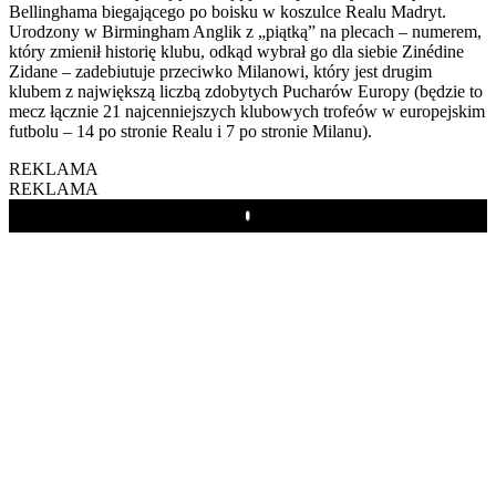
Bellinghama biegającego po boisku w koszulce Realu Madryt.
Urodzony w Birmingham Anglik z „piątką” na plecach – numerem,
który zmienił historię klubu, odkąd wybrał go dla siebie Zinédine
Zidane – zadebiutuje przeciwko Milanowi, który jest drugim
klubem z największą liczbą zdobytych Pucharów Europy (będzie to
mecz łącznie 21 najcenniejszych klubowych trofeów w europejskim
futbolu – 14 po stronie Realu i 7 po stronie Milanu).
REKLAMA
REKLAMA
Play