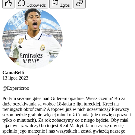
Odpowiedz
Zgłoś
CamaBelli
13 lipca 2023
@Expertizroo
Po tym sezonie gites nad Gülerem opadnie. Wiesz czemu? Bo za
duże oczekiwania są wobec 18-latka z ligi tureckiej. Kręci na
treningach obrońcami? A topowi już w nich uczestniczą? Pierwszy
sezon będzie grał nie więcej minut niż Cebula (nie mówię o pozycji
tylko o minutach). Za rok zobaczymy co z niego będzie. Oby miał
jaja i wciąż walczył bo to jest Real Madryt. Ja mu życzę oby się
spełniło jego marzenie i nas wszystkich i został gwiazdą naszego