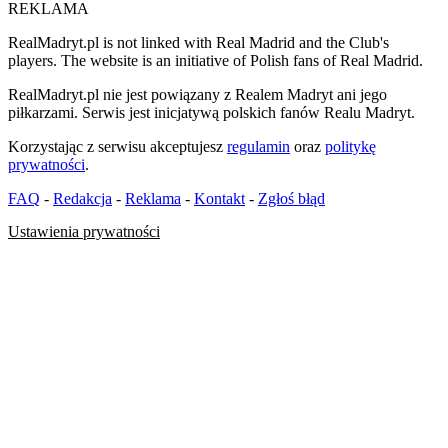
REKLAMA
RealMadryt.pl is not linked with Real Madrid and the Club's
players. The website is an initiative of Polish fans of Real Madrid.
RealMadryt.pl nie jest powiązany z Realem Madryt ani jego
piłkarzami. Serwis jest inicjatywą polskich fanów Realu Madryt.
Korzystając z serwisu akceptujesz
regulamin
oraz
politykę
prywatności
.
FAQ
-
Redakcja
-
Reklama
-
Kontakt
-
Zgłoś błąd
Ustawienia prywatności