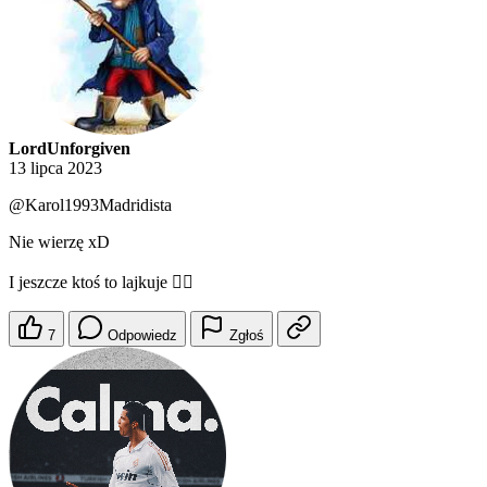
LordUnforgiven
13 lipca 2023
@Karol1993Madridista
Nie wierzę xD
I jeszcze ktoś to lajkuje 🙆‍♂️
7
Odpowiedz
Zgłoś