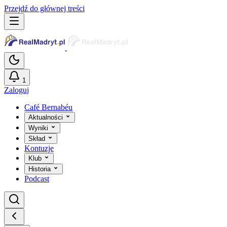
Przejdź do głównej treści
1
Zaloguj
Café Bernabéu
Aktualności
Wyniki
Skład
Kontuzje
Klub
Historia
Podcast