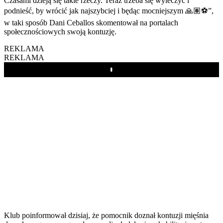
Czasami dzieją się takie rzeczy. Teraz trzeba się wyleczyć i
podnieść, by wrócić jak najszybciej i będąc mocniejszym 🙏🏽⚽️”,
w taki sposób Dani Ceballos skomentował na portalach
społecznościowych swoją kontuzję.
REKLAMA
REKLAMA
Play
Klub poinformował dzisiaj, że pomocnik doznał kontuzji mięśnia