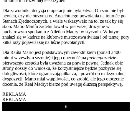
utrudnia mu rozwinięcie skrzydeł.
Dla zawodnika decyzja o operacji nie była łatwa. On sam nie był
pewien, czy nie otrzyma od Ancelottiego powołania na tournée po
Stanach Zjednoczonych, a wiele wskazywało na to, że tak by się
stało. Mario Martín zadebiutował w pierwszej drużynie w
pucharowym spotkaniu z Atlético Madryt w styczniu. W lutym
znalazł się w kadrze na klubowe mistrzostwa świata i od tamtej pory
kilka razy pojawiał się na liście powołanych.
Dla Raúla Mario jest podstawowym zawodnikiem (ponad 3400
minut w zeszłym sezonie) i jego obecność na
pretemporadzie
pierwszego zespołu była uważana za prawie pewną. Jednak obie
strony doszły do wniosku, że korzystniejsze będzie pozbycie się
dolegliwości, które ograniczają piłkarza, i powrót do maksymalnej
dyspozycji. Mario miał wątpliwości, co zrobić, ale jego otoczenie
docenia, że Real Madryt bierze pod uwagę dłuższą perspektywę.
REKLAMA
REKLAMA
Play