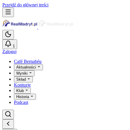
Przejdź do głównej treści
1
Zaloguj
Café Bernabéu
Aktualności
Wyniki
Skład
Kontuzje
Klub
Historia
Podcast