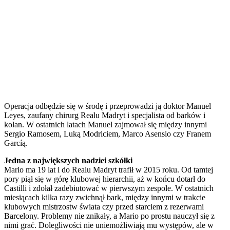
Operacja odbędzie się w środę i przeprowadzi ją doktor Manuel
Leyes, zaufany chirurg Realu Madryt i specjalista od barków i
kolan. W ostatnich latach Manuel zajmował się między innymi
Sergio Ramosem, Luką Modriciem, Marco Asensio czy Franem
Garcíą.
Jedna z największych nadziei szkółki
Mario ma 19 lat i do Realu Madryt trafił w 2015 roku. Od tamtej
pory piął się w górę klubowej hierarchii, aż w końcu dotarł do
Castilli i zdołał zadebiutować w pierwszym zespole. W ostatnich
miesiącach kilka razy zwichnął bark, między innymi w trakcie
klubowych mistrzostw świata czy przed starciem z rezerwami
Barcelony. Problemy nie znikały, a Mario po prostu nauczył się z
nimi grać. Dolegliwości nie uniemożliwiają mu występów, ale w