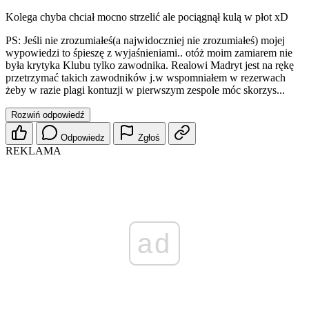
Kolega chyba chciał mocno strzelić ale pociągnął kulą w płot xD
PS: Jeśli nie zrozumiałeś(a najwidoczniej nie zrozumiałeś) mojej
wypowiedzi to śpieszę z wyjaśnieniami.. otóż moim zamiarem nie
była krytyka Klubu tylko zawodnika. Realowi Madryt jest na rękę
przetrzymać takich zawodników j.w wspomniałem w rezerwach
żeby w razie plagi kontuzji w pierwszym zespole móc skorzys...
Rozwiń odpowiedź
Odpowiedz
Zgłoś
REKLAMA
ad