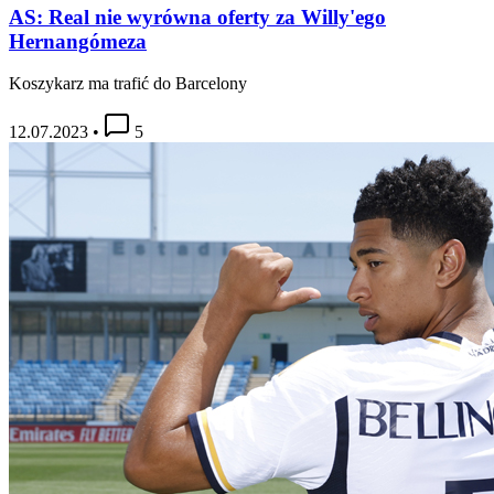
AS: Real nie wyrówna oferty za Willy'ego
Hernangómeza
Koszykarz ma trafić do Barcelony
12.07.2023
•
5