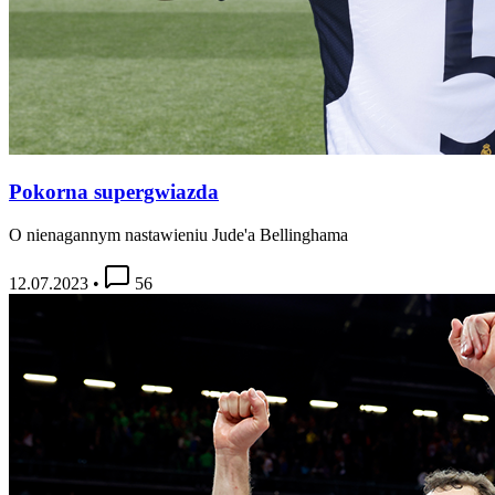
Pokorna supergwiazda
O nienagannym nastawieniu Jude'a Bellinghama
12.07.2023
•
56