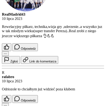
RealMadrid43
10 lipca 2023
Rewelacyjny piłkarz, technika,wizja gry ,uderzenie..a wszystko juz
w tak mlodym wieku(super transfer Pereza)..Real zrobi z niego
jeszcze większego piłkarza 👌💪💪
Odpowiedz
⋯
Zgłoś
Link do komentarza
R
rafabro
10 lipca 2023
Odriozole to chciałbym już widzieć poza klubem
Odpowiedz
⋯