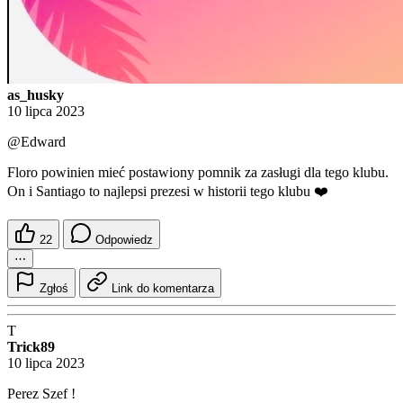
as_husky
10 lipca 2023
@Edward
Floro powinien mieć postawiony pomnik za zasługi dla tego klubu.
On i Santiago to najlepsi prezesi w historii tego klubu ❤️
22
Odpowiedz
⋯
Zgłoś
Link do komentarza
T
Trick89
10 lipca 2023
Perez Szef !