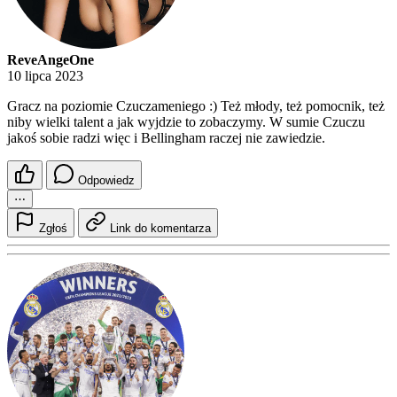
ReveAngeOne
10 lipca 2023
Gracz na poziomie Czuczameniego :) Też młody, też pomocnik, też
niby wielki talent a jak wyjdzie to zobaczymy. W sumie Czuczu
jakoś sobie radzi więc i Bellingham raczej nie zawiedzie.
Odpowiedz
⋯
Zgłoś
Link do komentarza