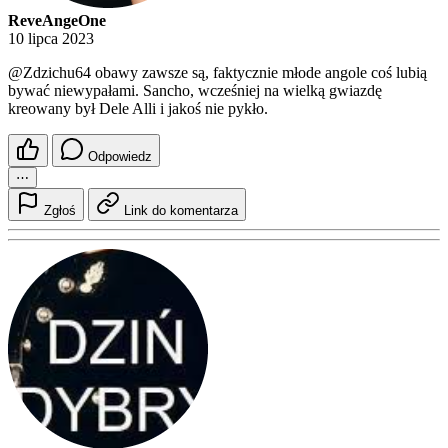
ReveAngeOne
10 lipca 2023
@Zdzichu64
obawy zawsze są, faktycznie młode angole coś lubią
bywać niewypałami. Sancho, wcześniej na wielką gwiazdę
kreowany był Dele Alli i jakoś nie pykło.
Odpowiedz
⋯
Zgłoś
Link do komentarza