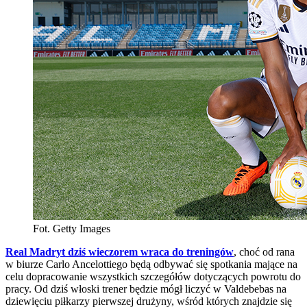
Fot. Getty Images
Real Madryt dziś wieczorem wraca do treningów
, choć od rana
w biurze Carlo Ancelottiego będą odbywać się spotkania mające na
celu dopracowanie wszystkich szczegółów dotyczących powrotu do
pracy. Od dziś włoski trener będzie mógł liczyć w Valdebebas na
dziewięciu piłkarzy pierwszej drużyny, wśród których znajdzie się