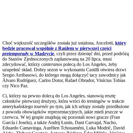
Choć większość szczegółów została już ustalona, Ancelotti,
który
będzie pracował wspólnie z Raúlem w pierwszej części
pretemporady
w Madrycie
, czyli przez dziesięć dni, przed podróżą
do Stanów Zjednoczonych zaplanowaną na 20 lipca, musi
zdecydować, którzy
canteranos
polecą do Los Angeles, żeby
uzupełnić skład. Dobry sezon w wykonaniu Castilli otwiera drzwi
Sergio Arribasowi, do którego mogą dołączyć tacy zawodnicy jak
Álvaro Rodríguez, Carlos Dotor, Rafael Obrador, Vinícius Tobías
czy Nico Paz.
Ci, którzy na pewno dolecą do Los Angeles, stanowią resztę
członków pierwszej drużyny, która wróci do treningów w trakcie
amerykańskiego
tournée
po tym, jak ich urlopy zostały przedłużone
z powodu obowiązków reprezentacyjnych, jakie mieli jeszcze w
czerwcu. W tej grupie znajdują się pozostali nowi gracze (Fran
García i Joselu), a także Andrij Łunin, Dani Carvajal, Nacho,
Eduardo Camavinga, Aurélien Tchouaméni, Luka Modrić, David