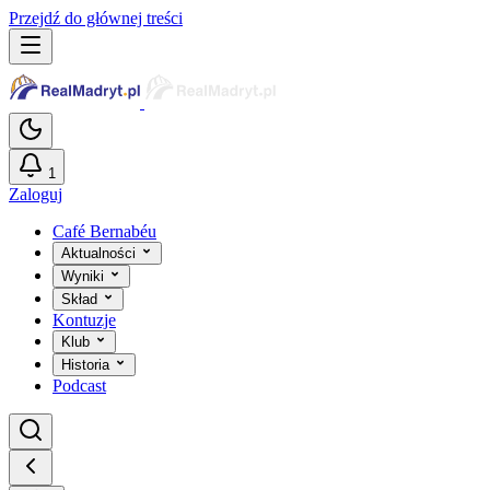
Przejdź do głównej treści
1
Zaloguj
Café Bernabéu
Aktualności
Wyniki
Skład
Kontuzje
Klub
Historia
Podcast