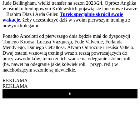
Jude Bellingham, wielki transfer na sezon 2023/24. Oprócz Anglika
w ośrodku treningowym Królewskich pojawią się inne nowe twarze
– Brahim Díaz i Arda Güler.
Turek specjalnie skrócił swoje
wakacje
, żeby uczestniczyć dziś w swoim pierwszym treningu z
nowymi kolegami.
Ponadto Ancelotti od pierwszego dnia będzie miał do dyspozycji
Toniego Kroosa, Lucasa Vázqueza, Fede Valverde, Ferlanda
Mendy'ego, Daniego Ceballosa, Álvaro Odriozolę i Jesúsa Vallejo.
Dwaj ostatni wznowią treningi wraz z resztą powracających do
pracy zawodników, mimo że ich szanse na odegranie istotnej roli
(ba, nawet na odegranie jakiejkolwiek roli – przyp. red.) w
nadchodzącym sezonie są niewielkie.
REKLAMA
REKLAMA
Play