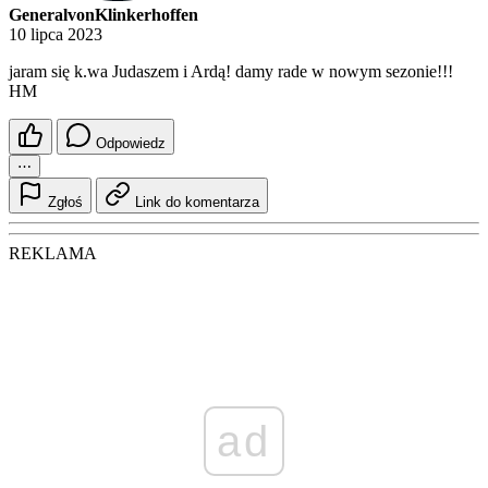
GeneralvonKlinkerhoffen
10 lipca 2023
jaram się k.wa Judaszem i Ardą! damy rade w nowym sezonie!!!
HM
Odpowiedz
⋯
Zgłoś
Link do komentarza
REKLAMA
ad