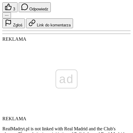
3
Odpowiedz
⋯
Zgłoś
Link do komentarza
REKLAMA
ad
REKLAMA
RealMadryt.pl is not linked with Real Madrid and the Club's