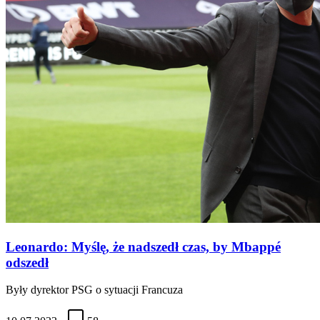
Leonardo: Myślę, że nadszedł czas, by Mbappé
odszedł
Były dyrektor PSG o sytuacji Francuza