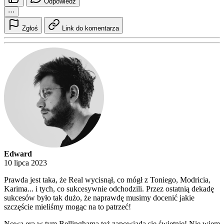
Odpowiedz
⋯
Zgłoś
Link do komentarza
Edward
10 lipca 2023
Prawda jest taka, że Real wycisnął, co mógł z Toniego, Modricia,
Karima... i tych, co sukcesywnie odchodzili. Przez ostatnią dekadę
sukcesów było tak dużo, że naprawdę musimy docenić jakie
szczęście mieliśmy mogąc na to patrzeć!
Nowa era w tym Bellinghama też zapowiada się świetnie! Nie wiem