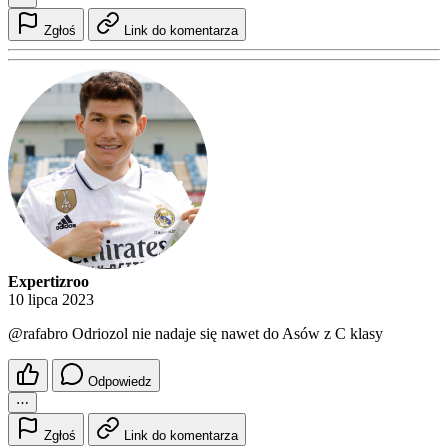
Zgłoś
Link do komentarza
Expertizroo
10 lipca 2023
@rafabro
Odriozol nie nadaje się nawet do Asów z C klasy
Odpowiedz
⋯
Zgłoś
Link do komentarza