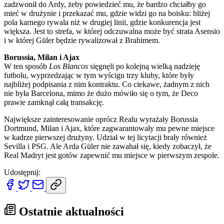
zadzwonił do Ardy, żeby powiedzieć mu, że bardzo chciałby go
mieć w drużynie i przekazać mu, gdzie widzi go na boisku: bliżej
pola karnego rywala niż w drugiej linii, gdzie konkurencja jest
większa. Jest to strefa, w której odczuwalna może być strata Asensio
i w której Güler będzie rywalizował z Brahimem.
Borussia, Milan i Ajax
W ten sposób
Los Blancos
sięgnęli po kolejną wielką nadzieję
futbolu, wyprzedzając w tym wyścigu trzy kluby, które były
najbliżej podpisania z nim kontraktu. Co ciekawe, żadnym z nich
nie była Barcelona, mimo że dużo mówiło się o tym, że Deco
prawie zamknął całą transakcję.
Największe zainteresowanie oprócz Realu wyrażały Borussia
Dortmund, Milan i Ajax, które zagwarantowały mu pewne miejsce
w kadrze pierwszej drużyny. Udział w tej licytacji brały również
Sevilla i PSG. Ale Arda Güler nie zawahał się, kiedy zobaczył, że
Real Madryt jest gotów zapewnić mu miejsce w pierwszym zespole.
Udostępnij:
Ostatnie aktualności