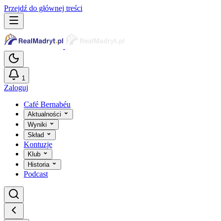
Przejdź do głównej treści
1
Zaloguj
Café Bernabéu
Aktualności
Wyniki
Skład
Kontuzje
Klub
Historia
Podcast