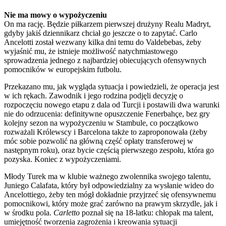
Nie ma mowy o wypożyczeniu
On ma rację. Będzie piłkarzem pierwszej drużyny Realu Madryt,
gdyby jakiś dziennikarz chciał go jeszcze o to zapytać. Carlo
Ancelotti został wezwany kilka dni temu do Valdebebas, żeby
wyjaśnić mu, że istnieje możliwość natychmiastowego
sprowadzenia jednego z najbardziej obiecujących ofensywnych
pomocników w europejskim futbolu.
Przekazano mu, jak wygląda sytuacja i powiedzieli, że operacja jest
w ich rękach. Zawodnik i jego rodzina podjęli decyzję o
rozpoczęciu nowego etapu z dala od Turcji i postawili dwa warunki
nie do odrzucenia: definitywne opuszczenie Fenerbahçe, bez gry
kolejny sezon na wypożyczeniu w Stambule, co początkowo
rozważali Królewscy i Barcelona także to zaproponowała (żeby
móc sobie pozwolić na główną część opłaty transferowej w
następnym roku), oraz bycie częścią pierwszego zespołu, która go
pozyska. Koniec z wypożyczeniami.
Młody Turek ma w klubie ważnego zwolennika swojego talentu,
Juniego Calafata, który był odpowiedzialny za wysłanie wideo do
Ancelottiego, żeby ten mógł dokładnie przyjrzeć się ofensywnemu
pomocnikowi, który może grać zarówno na prawym skrzydle, jak i
w środku pola.
Carletto
poznał się na 18-latku: chłopak ma talent,
umiejętność tworzenia zagrożenia i kreowania sytuacji