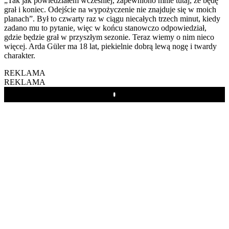
„Tak jak powiedziałem wcześniej, zapewniono mnie tutaj, że będę
grał i koniec. Odejście na wypożyczenie nie znajduje się w moich
planach”. Był to czwarty raz w ciągu niecałych trzech minut, kiedy
zadano mu to pytanie, więc w końcu stanowczo odpowiedział,
gdzie będzie grał w przyszłym sezonie. Teraz wiemy o nim nieco
więcej. Arda Güler ma 18 lat, piekielnie dobrą lewą nogę i twardy
charakter.
REKLAMA
REKLAMA
Play