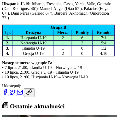
Hiszpania U-19:
Iribarne, Fresneda, Casas, Yarek, Valle, Gonzalo
(Dani Rodríguez 46’), Manuel Ángel (Diao 67’), Palacios (Edgar
67’), Dani Pérez (Garrido 67’), Barberà, Akhomach (Omorodion
73’).
Grupa B
Lp.
Drużyna
Mecze
Punkty
Bramki
1.
Hiszpania U-19
2
6
7:1
2.
Norwegia U-19
1
3
5:4
3.
Islandia U-19
1
0
1:2
4.
Grecja U-19
2
0
4:10
Następne mecze w grupie B:
• 7 lipca, 21:00, Islandia U-19 – Norwegia U-19
• 10 lipca, 21:00, Grecja U-19 – Islandia U-19
• 10 lipca, 21:00, Hiszpania U-19 – Norwegia U-19
Udostępnij:
Ostatnie aktualności