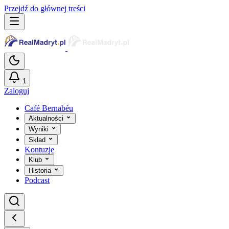
Przejdź do głównej treści
1
Zaloguj
Café Bernabéu
Aktualności
Wyniki
Skład
Kontuzje
Klub
Historia
Podcast