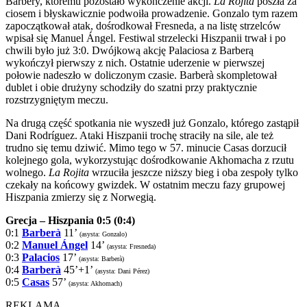
Barbery, któremu pozostało wykończenie akcji.
La Rojita
poszła za
ciosem i błyskawicznie podwoiła prowadzenie. Gonzalo tym razem
zapoczątkował atak, dośrodkował Fresneda, a na listę strzelców
wpisał się Manuel Ángel. Festiwal strzelecki Hiszpanii trwał i po
chwili było już 3:0. Dwójkową akcję Palaciosa z Barberą
wykończył pierwszy z nich. Ostatnie uderzenie w pierwszej
połowie nadeszło w doliczonym czasie. Barberà skompletował
dublet i obie drużyny schodziły do szatni przy praktycznie
rozstrzygniętym meczu.
Na drugą część spotkania nie wyszedł już Gonzalo, którego zastąpił
Dani Rodríguez. Ataki Hiszpanii trochę straciły na sile, ale też
trudno się temu dziwić. Mimo tego w 57. minucie Casas dorzucił
kolejnego gola, wykorzystując dośrodkowanie Akhomacha z rzutu
wolnego.
La Rojita
wrzuciła jeszcze niższy bieg i oba zespoły tylko
czekały na końcowy gwizdek. W ostatnim meczu fazy grupowej
Hiszpania zmierzy się z Norwegią.
Grecja – Hiszpania 0:5 (0:4)
0:1
Barberà
11’
(asysta: Gonzalo)
0:2
Manuel Ángel
14’
(asysta: Fresneda)
0:3
Palacios
17’
(asysta: Barberà)
0:4
Barberà
45’+1’
(asysta: Dani Pérez)
0:5
Casas
57’
(asysta: Akhomach)
REKLAMA