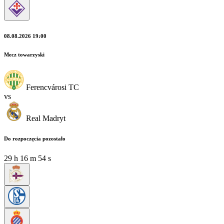
08.08.2026 19:00
Mecz towarzyski
Ferencvárosi TC
vs
Real Madryt
Do rozpoczęcia pozostało
29
h
16
m
53
s