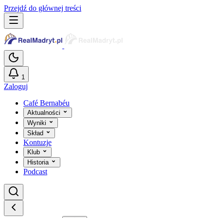
Przejdź do głównej treści
1
Zaloguj
Café Bernabéu
Aktualności
Wyniki
Skład
Kontuzje
Klub
Historia
Podcast