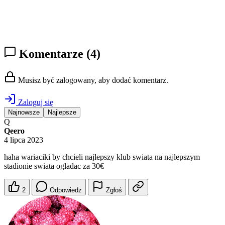
Komentarze
(4)
Musisz być zalogowany, aby dodać komentarz.
Zaloguj się
Najnowsze
Najlepsze
Q
Qeero
4 lipca 2023
haha wariaciki by chcieli najlepszy klub swiata na najlepszym
stadionie swiata ogladac za 30€
2
Odpowiedz
Zgłoś