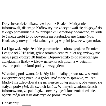
Dotychczas dziennikarze związani z Realem Madryt nie
informowali, dlaczego Królewscy nie zdecydowali się dołączyć do
takiego porozumienia. W przypadku Barcelony podawano, że klub
być może zrobi to po powrocie na przebudowane Camp Nou.
Królewscy nowy obiekt zainaugurują w pełni jeszcze w tym roku.
La Liga wskazuje, że takie porozumienie obowiązuje w Premier
League od 2016 roku, gdzie ostatnio cena za bilet wyjazdowy nie
mogła przekroczyć 30 funtów. Doprowadziło to do rokrocznego
zwiększania liczby widzów na sektorach gości, a w ostatnim
sezonie pobito rekord pod tym względem.
Wcześniej podawano, że każdy klub miałby prawo raz w sezonie
zwiększyć cenę biletu dla gości. Być może to sprawiło, że Real
Madryt nie zdecydował się na wejście do tej umowy, obawiając się
stałych podwyżek dla swoich fanów. W innych wiadomościach
informowano, że pakt będzie otwarty i jeśli ktoś zmieni zdanie,
będzie mógł od razu dołączyć do porozumienia.
Udostępnij: