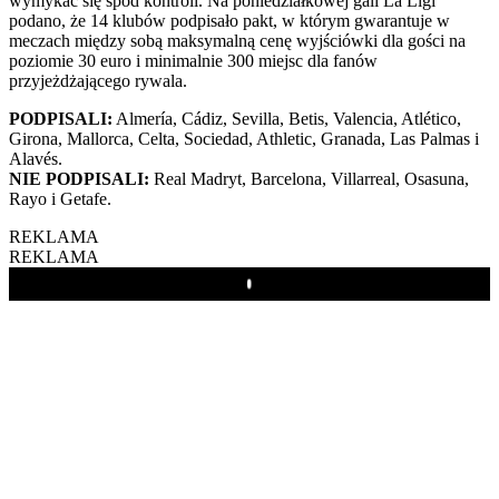
wymykać się spod kontroli. Na poniedziałkowej gali La Ligi
podano, że 14 klubów podpisało pakt, w którym gwarantuje w
meczach między sobą maksymalną cenę wyjściówki dla gości na
poziomie 30 euro i minimalnie 300 miejsc dla fanów
przyjeżdżającego rywala.
PODPISALI:
Almería, Cádiz, Sevilla, Betis, Valencia, Atlético,
Girona, Mallorca, Celta, Sociedad, Athletic, Granada, Las Palmas i
Alavés.
NIE PODPISALI:
Real Madryt, Barcelona, Villarreal, Osasuna,
Rayo i Getafe.
REKLAMA
REKLAMA
Play