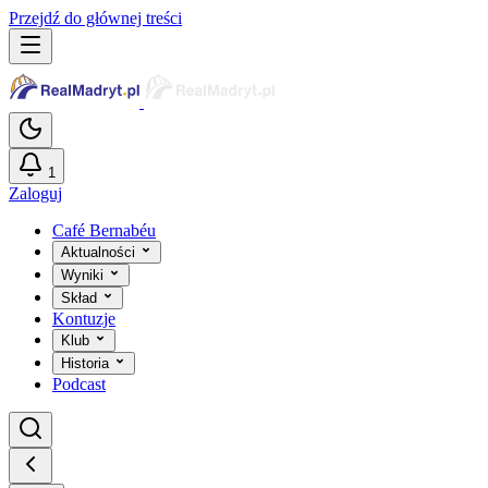
Przejdź do głównej treści
1
Zaloguj
Café Bernabéu
Aktualności
Wyniki
Skład
Kontuzje
Klub
Historia
Podcast