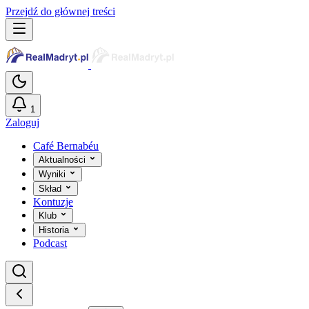
Przejdź do głównej treści
1
Zaloguj
Café Bernabéu
Aktualności
Wyniki
Skład
Kontuzje
Klub
Historia
Podcast