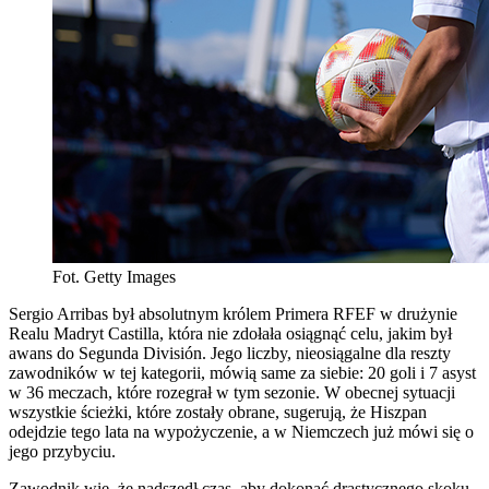
Fot. Getty Images
Sergio Arribas był absolutnym królem Primera RFEF w drużynie
Realu Madryt Castilla, która nie zdołała osiągnąć celu, jakim był
awans do Segunda División. Jego liczby, nieosiągalne dla reszty
zawodników w tej kategorii, mówią same za siebie: 20 goli i 7 asyst
w 36 meczach, które rozegrał w tym sezonie. W obecnej sytuacji
wszystkie ścieżki, które zostały obrane, sugerują, że Hiszpan
odejdzie tego lata na wypożyczenie, a w Niemczech już mówi się o
jego przybyciu.
Zawodnik wie, że nadszedł czas, aby dokonać drastycznego skoku