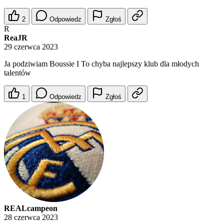
2
Odpowiedz
Zgłoś
R
ReaJR
29 czerwca 2023
Ja podziwiam Boussie I To chyba najlepszy klub dla młodych
talentów
1
Odpowiedz
Zgłoś
REALcampeon
28 czerwca 2023