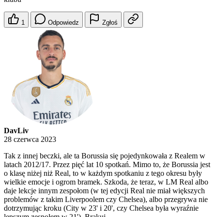
1
Odpowiedz
Zgłoś
DavLiv
28 czerwca 2023
Tak z innej beczki, ale ta Borussia się pojedynkowała z Realem w
latach 2012/17. Przez pięć lat 10 spotkań. Mimo to, że Borussia jest
o klasę niżej niż Real, to w każdym spotkaniu z tego okresu były
wielkie emocje i ogrom bramek. Szkoda, że teraz, w LM Real albo
daje lekcje innym zespołom (w tej edycji Real nie miał większych
problemów z takim Liverpoolem czy Chelsea), albo przegrywa nie
dotrzymując kroku (City w 23' i 20', czy Chelsea była wyraźnie
lepszym zespołem w 21'). Brakuj...