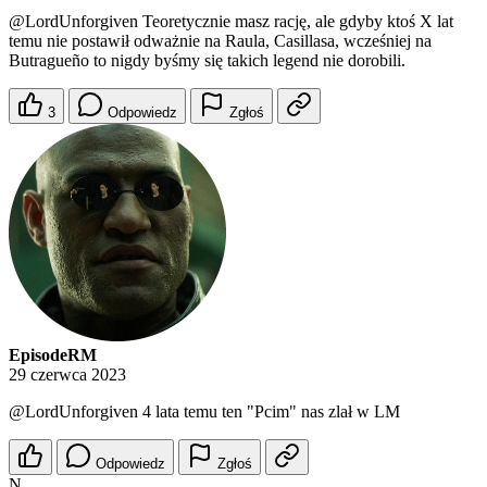
@LordUnforgiven
Teoretycznie masz rację, ale gdyby ktoś X lat
temu nie postawił odważnie na Raula, Casillasa, wcześniej na
Butragueño to nigdy byśmy się takich legend nie dorobili.
3
Odpowiedz
Zgłoś
EpisodeRM
29 czerwca 2023
@LordUnforgiven
4 lata temu ten "Pcim" nas zlał w LM
Odpowiedz
Zgłoś
N