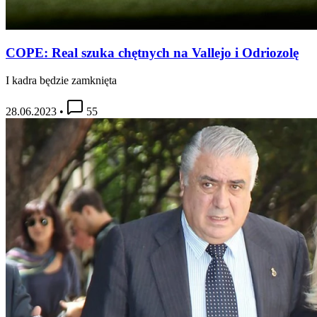
COPE: Real szuka chętnych na Vallejo i Odriozolę
I kadra będzie zamknięta
28.06.2023
•
55