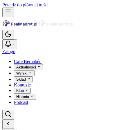
Przejdź do głównej treści
1
Zaloguj
Café Bernabéu
Aktualności
Wyniki
Skład
Kontuzje
Klub
Historia
Podcast