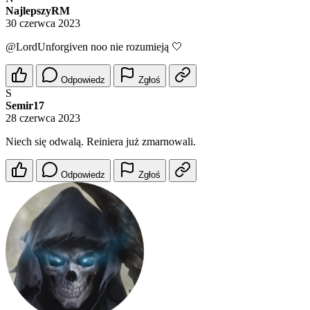
NajlepszyRM
30 czerwca 2023
@LordUnforgiven
noo nie rozumieją 🤍
Odpowiedz
Zgłoś
S
Semir17
28 czerwca 2023
Niech się odwalą. Reiniera już zmarnowali.
Odpowiedz
Zgłoś