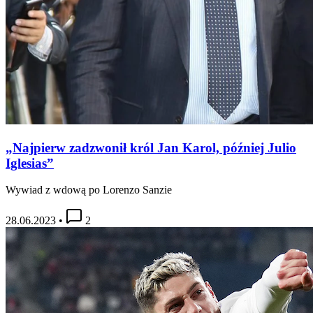
„Najpierw zadzwonił król Jan Karol, później Julio
Iglesias”
Wywiad z wdową po Lorenzo Sanzie
28.06.2023
•
2