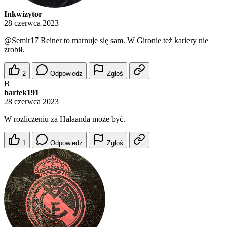
Inkwizytor
28 czerwca 2023
@Semir17
Reiner to marnuje się sam. W Gironie też kariery nie
zrobił.
2
Odpowiedz
Zgłoś
B
bartek191
28 czerwca 2023
W rozliczeniu za Halaanda może być.
1
Odpowiedz
Zgłoś