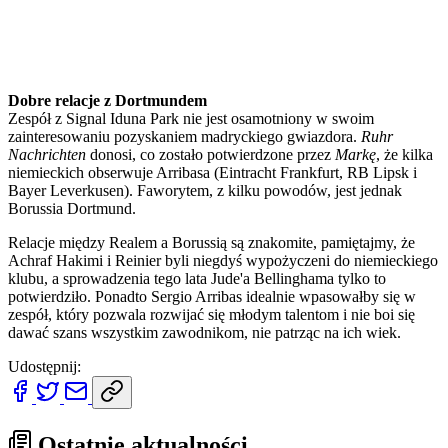
Dobre relacje z Dortmundem
Zespół z Signal Iduna Park nie jest osamotniony w swoim
zainteresowaniu pozyskaniem madryckiego gwiazdora.
Ruhr
Nachrichten
donosi, co zostało potwierdzone przez
Markę
, że kilka
niemieckich obserwuje Arribasa (Eintracht Frankfurt, RB Lipsk i
Bayer Leverkusen). Faworytem, z kilku powodów, jest jednak
Borussia Dortmund.
Relacje między Realem a Borussią są znakomite, pamiętajmy, że
Achraf Hakimi i Reinier byli niegdyś wypożyczeni do niemieckiego
klubu, a sprowadzenia tego lata Jude'a Bellinghama tylko to
potwierdziło. Ponadto Sergio Arribas idealnie wpasowałby się w
zespół, który pozwala rozwijać się młodym talentom i nie boi się
dawać szans wszystkim zawodnikom, nie patrząc na ich wiek.
Udostępnij:
Ostatnie aktualności