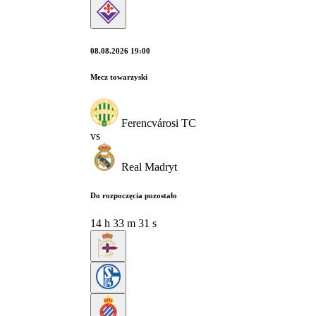
08.08.2026 19:00
Mecz towarzyski
Ferencvárosi TC
vs
Real Madryt
Do rozpoczęcia pozostało
14
h
33
m
30
s