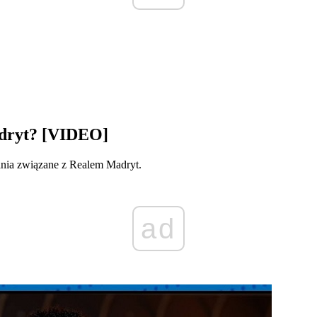
adryt? [VIDEO]
ania związane z Realem Madryt.
ad