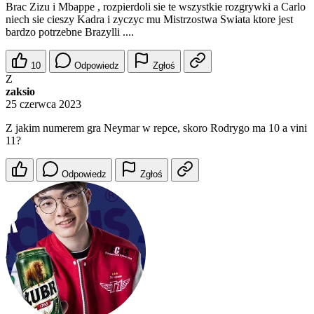
Brac Zizu i Mbappe , rozpierdoli sie te wszystkie rozgrywki a Carlo
niech sie cieszy Kadra i zyczyc mu Mistrzostwa Swiata ktore jest
bardzo potrzebne Brazylli ....
10
Odpowiedz
Zgłoś
Z
zaksio
25 czerwca 2023
Z jakim numerem gra Neymar w repce, skoro Rodrygo ma 10 a vini
11?
Odpowiedz
Zgłoś