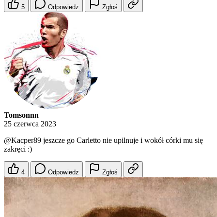
5
Odpowiedz
Zgłoś
Tomsonnn
25 czerwca 2023
@Kacper89
jeszcze go Carletto nie upilnuje i wokół córki mu się
zakręci :)
4
Odpowiedz
Zgłoś