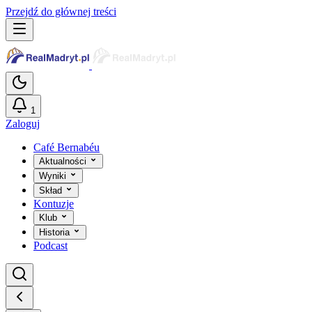
Przejdź do głównej treści
1
Zaloguj
Café Bernabéu
Aktualności
Wyniki
Skład
Kontuzje
Klub
Historia
Podcast