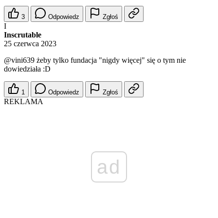
3
Odpowiedz
Zgłoś
I
Inscrutable
25 czerwca 2023
@vini639
żeby tylko fundacja "nigdy więcej" się o tym nie
dowiedziała :D
1
Odpowiedz
Zgłoś
REKLAMA
ad