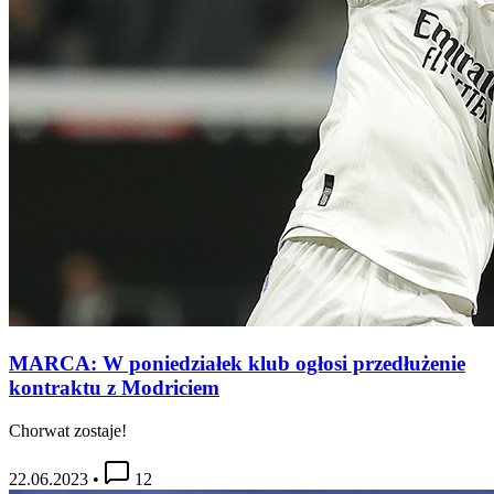
MARCA: W poniedziałek klub ogłosi przedłużenie
kontraktu z Modriciem
Chorwat zostaje!
22.06.2023
•
12