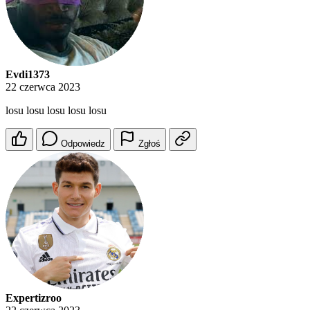
Evdi1373
22 czerwca 2023
losu losu losu losu losu
Odpowiedz
Zgłoś
Expertizroo