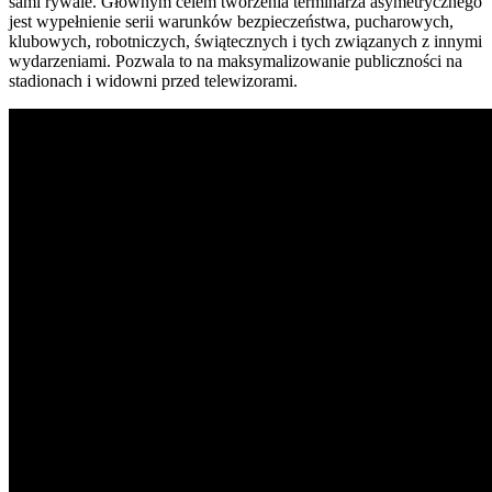
sami rywale. Głównym celem tworzenia terminarza asymetrycznego
jest wypełnienie serii warunków bezpieczeństwa, pucharowych,
klubowych, robotniczych, świątecznych i tych związanych z innymi
wydarzeniami. Pozwala to na maksymalizowanie publiczności na
stadionach i widowni przed telewizorami.