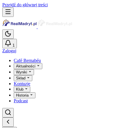
Przejdź do głównej treści
1
Zaloguj
Café Bernabéu
Aktualności
Wyniki
Skład
Kontuzje
Klub
Historia
Podcast